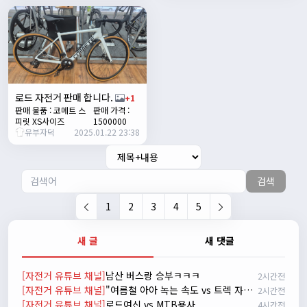
서준
22:03:11
저 첫 로드로 힉스 바버비 살려하는데 괜찮나요?
2/16/2025
자출조아
15:14:23
시즌온 하신 분들 모두 안라하세요~~
2/17/2025
서준
20:17:55
로드 자전거 판매 합니다.
+1
판매 물품 : 코메트 스
판매 가격 :
시즌온이랑 안라가 몬가요?
피릿 XS사이즈
1500000
유부자덕
진우
01:50:08
2025.01.22 23:38
시즌온은 시즌이 시작됬다는거고 안라는 안전한 라이딩으로
알고있습니다
검색
자출조아
03:19:07
👍
1
2
3
4
5
2/20/2025
배과장
10:30:35
새 글
새 댓글
시즌이 곧 다가오네요 ^^ 모두 안전한 라이딩 하시기 바랍니
다
[자전거 유튜브 채널]
남산 버스랑 승부ㅋㅋㅋ
2시간전
2/22/2025
[자전거 유튜브 채널]
"여름철 아아 녹는 속도 vs 트렉 자전거 고장 나는 속도 ㅋㅋㅋ 입문용 MTB 끝판왕 추천"
2시간전
자출조아
18:44:23
[자전거 유튜브 채널]
로드여신 vs MTB용사
4시간전