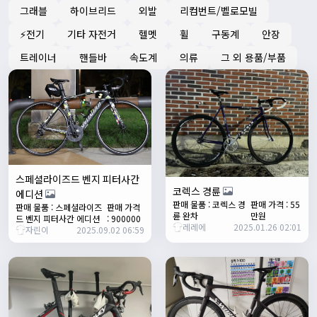
그래블
하이브리드
외발
리컴번트/벨로모빌
배과장
12:48:33
⚡전기
기타 자전거
헬멧
휠
구동계
안장
명절에도 열심히 맛있는 음식먹고 로라 타셔야지요 ㅎㅎ
1/24/2025
트레이너
핸들바
속도계
의류
그 외 용품/부품
존명
12:42:39
ㅎㅇㅇ
명신이
13:35:29
안녕하세요
1/27/2025
루나워커
20:37:55
좋네요. 이것저것 많이요
스페셜라이즈드 벤지 피터사간
열심히타자
21:12:34
코렉스 경륜
에디션
판매 물품 : 코렉스 경
판매 가격 : 55
설연휴인데 날씨가..ㅠㅠ
판매 물품 : 스페셜라이즈
판매 가격
륜 완차
만원
드 벤지 피터사간 에디션
: 900000
1/28/2025
레레에
2025.01.26 02:01
자린이
2025.09.02 06:59
꼬유
10:07:01
명절 행복하게 보내세요~ !!
1/29/2025
2chun
09:38:46
명절 잘 보내세요~!