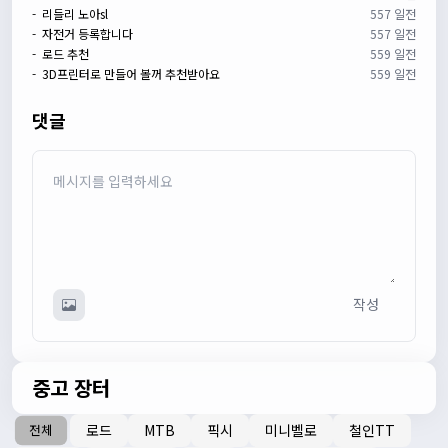
- 리들리 노아sl
557 일전
쏭박
17:24:22
- 자전거 등록합니다
557 일전
- 로드 추천
559 일전
사진 업로드 테스트
- 3D프린터로 만들어 볼꺼 추천받아요
559 일전
쏭박
17:24:35
테스트 완료입니다 :)
댓글
Leepi
02:57:35
1
알루미
06:16:14
뇽
1/23/2025
관리자
09:12:09
사이트 가입자수가 100명이 넘었습니다 :)
작성
관리자
09:12:12
다들 좋은하루되세요~
열심히타자
12:16:55
중고 장터
맛점하세요~
배과장
12:48:20
로드
MTB
픽시
미니벨로
철인TT
전체
반갑습니다 여러분 ^_^