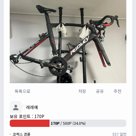
실시간 채팅 테스트
쏭박
17:23:34
1
쏭박
17:23:35
2
쏭박
17:23:38
테스트 2
쏭박
17:23:41
테스트 테스트
쏭박
17:24:16
목록으로
저장
공유
추천
레레에
보유 포인트 : 170P
170P
/ 500P (34.0%)
- 코렉스 경륜
557 일전