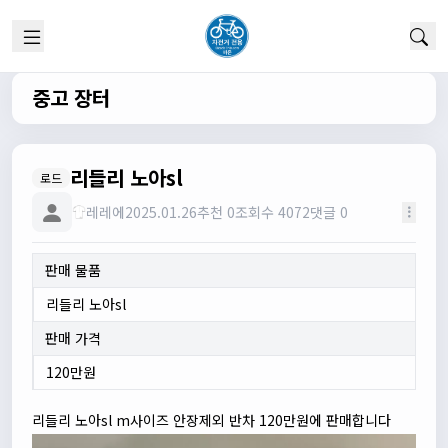
중고 장터
리들리 노아sl
다다우운
13:44:05
로드
회원가입 하단에 체크박스 중에 위 내용을 확인하였고, 동의
레레에
2025.01.26
추천 0
조회수 4072
댓글 0
합니다. 라는 묻는데 뭘 동의한다는 말이에요?
관리자
13:50:05
판매 물품
안녕하세요 :) 템플릿이 그대로 노출되는것같습니다. 저희가
따로 동의를 구하는 항목은 없습니다 해당 내용 체크해보겠
리들리 노아sl
습니다
판매 가격
관리자
13:54:54
이름/휴대폰 번호는 이벤트에 활용될수 있다는 항목을 추가
120만원
해야하고 이에 동의한다는 체크박스내용이 필요할것같습니
다. 가입항목은 바로 수정해두겠습니다
리들리 노아sl m사이즈 안장제외 반차 120만원에 판매합니다
쏭박
17:23:31