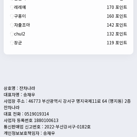
레레에
170 포인트
구홍이
160 포인트
자출조아
142 포인트
chul2
132 포인트
장군
119 포인트
자출조아
00:24:27
새해 복많이 받으세요!!
1/10/2026
Eun
13:55:48
픽시무료나눔해주실분
상호명 : 잔차나라
대표자명 : 송재우
사업장 주소 : 46773 부산광역시 강서구 명지국제11로 64 (명지동) 2층
잔차나라
대표 전화 : 0519019314
사업자 등록번호 1880100613
통신판매업 신고번호 : 2022-부산강서구-0182호
개인정보보호책임자 : 송재우