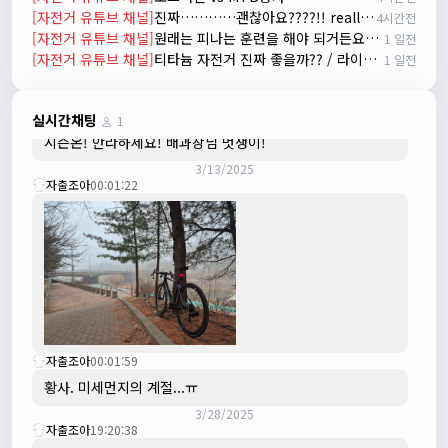
넵!! 잔차나라도 시즌온과 함께 바쁜 하루하루 보내세요~~
[자전거 유튜브 채널]
진짜…………괜찮아요????!! really okay?😱너무 아플것 같아……ㅜㅜ
4시간전
3/1/2025
[자전거 유튜브 채널]
원래는 피나는 훈련을 해야 되거든요? 근데 다들 너무 힘들어하니까 우리가 치트키를 좀 써드릴게요. 아, KC 인증이 안나온다고요? 그럼 뭐... 얼른 훈련하러 안나가고 뭐하세요?
1 일전
자출조아
08:54:33
[자전거 유튜브 채널]
티타늄 자전거 진짜 좋을까?? / 라이트스피드 얼티밋 리뷰
1 일전
수도권은 3.1절 연휴 비소식...ㅠ ㅠ
3/3/2025
JIWOON
23:26:13
실시간채팅
1
시즌온! 안라하세요! 배과장님 멋쟁이!
3/13/2025
자출조아
00:01:22
자출조아
00:01:59
황사. 미세먼지의 계절...ㅠ
3/28/2025
자출조아
19:20:38