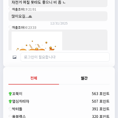
자전거 며칠 못타도 좋으니 비 좀 ㄴ
자출조아
19:21:01
많이오길...🙏
12/31/2025
자출조아
00:23:33
전체
월간
자출조아
00:23:43
새해 복많이 받으세요!!
꼬북이
563 포인트
자출조아
00:23:55
열심히타자
507 포인트
박터틀
391 포인트
올블랙스
320 포인트