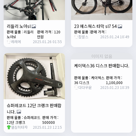
명신이
12:33:45
명절 잘보내세요~
2/1/2025
Leepi
08:05:10
리들리 노아sl
23 에스웍스 타막 sl7 54
좌측 로고(메인 대문) 누르면 홈으로 이동할때 왼쪽으로 가서
판매 물품 : 리들리
판매 가격 : 120
판매 물품 :
판매 가격 :
노아sl
만원
찹쌀스
2025.01.24 10:49
눌러야 해서 불편하네요. 가운데에 있거나 빈공간을 눌러도
레레에
2025.01.26 01:55
메인으로 이동하게 해주실수 있나요>?
2/3/2025
이미지 없음
관리자
16:50:47
케이덱스36 디스크 판매합니다.
한번 확인해보겠습니다 :)
2/8/2025
판매 물품 : 케이덱스
판매 가격 :
명신이
10:43:01
36 디스크
1,100,000
너무 추워요
다다우운
2025.01.23 10:39
2/10/2025
부두게이 BRBR
09:54:20
슈퍼레코드 12단 크랭크 판매합
잔차나라 화이팅!!
니다.
관리자
10:15:31
판매 물품 : 슈퍼레코드
판매 가격 :
12단 크랭크
500000
감사합니다 파이팅!!!!
열심히타자
2025.01.23 12:15
2/14/2025