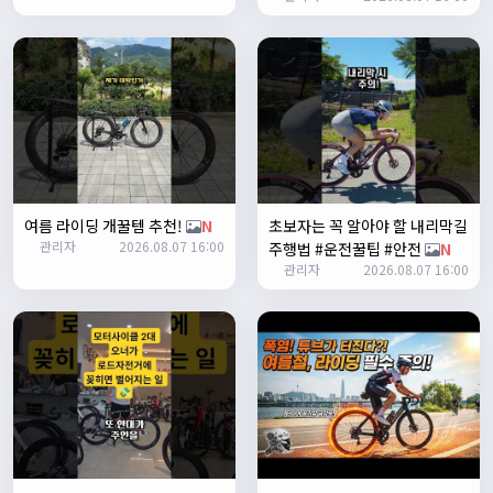
ㅎㅇㅇ
명신이
13:35:29
안녕하세요
1/27/2025
루나워커
20:37:55
좋네요. 이것저것 많이요
열심히타자
21:12:34
설연휴인데 날씨가..ㅠㅠ
1/28/2025
여름 라이딩 개꿀템 추천!
N
초보자는 꼭 알아야 할 내리막길
꼬유
10:07:01
관리자
2026.08.07 16:00
주행법 #운전꿀팁 #안전
N
명절 행복하게 보내세요~ !!
관리자
2026.08.07 16:00
1/29/2025
2chun
09:38:46
명절 잘 보내세요~!
명신이
12:33:45
명절 잘보내세요~
2/1/2025
Leepi
08:05:10
좌측 로고(메인 대문) 누르면 홈으로 이동할때 왼쪽으로 가서