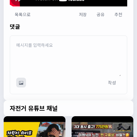
목록으로
저장
공유
추천
다다우운
13:44:05
댓글
회원가입 하단에 체크박스 중에 위 내용을 확인하였고, 동의
합니다. 라는 묻는데 뭘 동의한다는 말이에요?
관리자
13:50:05
안녕하세요 :) 템플릿이 그대로 노출되는것같습니다. 저희가
따로 동의를 구하는 항목은 없습니다 해당 내용 체크해보겠
습니다
관리자
13:54:54
이름/휴대폰 번호는 이벤트에 활용될수 있다는 항목을 추가
작성
해야하고 이에 동의한다는 체크박스내용이 필요할것같습니
다. 가입항목은 바로 수정해두겠습니다
쏭박
17:23:31
실시간 채팅 테스트
자전거 유튜브 채널
쏭박
17:23:34
1
쏭박
17:23:35