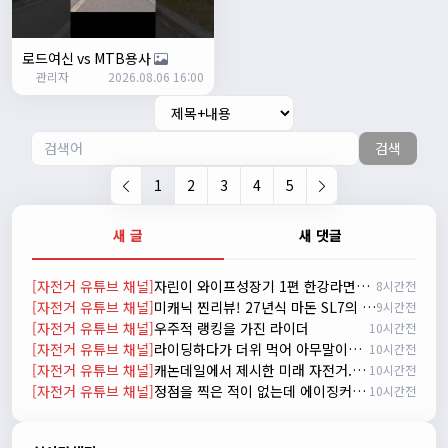
2/17/2025
서준
20:17:55
시즌온이랑 안라가 몬가요?
로드여신 vs MTB용사
관리자
진우
01:50:08
2026.08.06 16:00
시즌온은 시즌이 시작됬다는거고 안라는 안전한 라이딩으로
알고있습니다
검색
자출조아
03:19:07
👍
1
2
3
4
5
2/20/2025
배과장
10:30:35
새 글
새 댓글
시즌이 곧 다가오네요 ^^ 모두 안전한 라이딩 하시기 바랍니
다
[자전거 유튜브 채널]
자린이 와이프성장기 1편 한강라면을 먹어보자~
8시간전
2/22/2025
[자전거 유튜브 채널]
미캐닉 찐리뷰! 27년식 마돈 SL7의 비밀
9시간전
자출조아
18:44:23
[자전거 유튜브 채널]
우주적 랭킹을 가진 라이더
10시간전
넵!! 잔차나라도 시즌온과 함께 바쁜 하루하루 보내세요~~
[자전거 유튜브 채널]
라이딩하다가 더위 먹어 아무말이나 하는 신빵 인터뷰
10시간전
3/1/2025
[자전거 유튜브 채널]
캐논데일에서 제시한 미래 자전거. 캐논데일 시냅스 시승 리뷰
10시간전
자출조아
08:54:33
[자전거 유튜브 채널]
정점을 찍은 적이 없는데 에이징커브라고?
10시간전
수도권은 3.1절 연휴 비소식...ㅠ ㅠ
3/3/2025
JIWOON
23:26:13