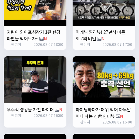
2
쏭박
17:23:38
테스트 2
쏭박
17:23:41
자린이 와이프성장기 1편 한강
미캐닉 찐리뷰! 27년식 마돈
테스트 테스트
라면을 먹어보자~
N
SL7의 비밀
N
쏭박
17:24:16
관리자
2026.08.07 18:00
관리자
2026.08.07 17:00
우주적 랭킹을 가진 라이더
N
라이딩하다가 더위 먹어 아무말
쏭박
17:24:22
관리자
2026.08.07 16:00
이나 하는 신빵 인터뷰
N
사진 업로드 테스트
관리자
2026.08.07 16:00
쏭박
17:24:35
테스트 완료입니다 :)