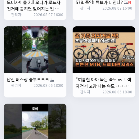
모터사이클 2대 오너가 로드자
578. 폭염! 튜브가 터진다?
N
눌러야 해서 불편하네요. 가운데에 있거나 빈공간을 눌러도
관리자
2026.08.07 16:00
전거에 꽂히면 벌어지는 일 💸
메인으로 이동하게 해주실수 있나요>?
관리자
2026.08.07 16:00
N
2/3/2025
관리자
16:50:47
한번 확인해보겠습니다 :)
2/8/2025
명신이
10:43:01
너무 추워요
2/10/2025
부두게이 BRBR
09:54:20
잔차나라 화이팅!!
남산 버스랑 승부ㅋㅋㅋ
"여름철 아아 녹는 속도 vs 트렉
관리자
10:15:31
관리자
2026.08.06 18:00
자전거 고장 나는 속도 ㅋㅋㅋ
감사합니다 파이팅!!!!
관리자
2026.08.06 18:00
입문용 MTB 끝판왕 추천"
2/14/2025
서준
22:03:11
저 첫 로드로 힉스 바버비 살려하는데 괜찮나요?
2/16/2025
자출조아
15:14:23
시즌온 하신 분들 모두 안라하세요~~