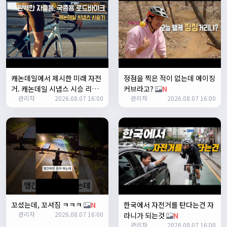
Leepi
02:57:35
1
알루미
06:16:14
뇽
1/23/2025
관리자
09:12:09
캐논데일에서 제시한 미래 자전
정점을 찍은 적이 없는데 에이징
사이트 가입자수가 100명이 넘었습니다 :)
거. 캐논데일 시냅스 시승 리뷰
커브라고?
N
관리자
2026.08.07 16:00
관리자
2026.08.07 16:00
N
관리자
09:12:12
다들 좋은하루되세요~
열심히타자
12:16:55
맛점하세요~
배과장
12:48:20
반갑습니다 여러분 ^_^
배과장
12:48:33
명절에도 열심히 맛있는 음식먹고 로라 타셔야지요 ㅎㅎ
꼬셨는데, 꼬셔짐 ㅋㅋㅋ
N
한국에서 자전거를 탄다는건 자
1/24/2025
관리자
2026.08.07 16:00
존명
12:42:39
라니가 되는것
N
관리자
2026.08.07 16:00