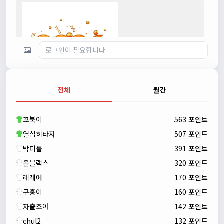
전체
월간
자출조아
00:23:43
새해 복많이 받으세요!!
꼬북이
563 포인트
자출조아
00:23:55
열심히타자
507 포인트
박터틀
391 포인트
올블랙스
320 포인트
레레에
170 포인트
구홍이
160 포인트
자출조아
142 포인트
chul2
132 포인트