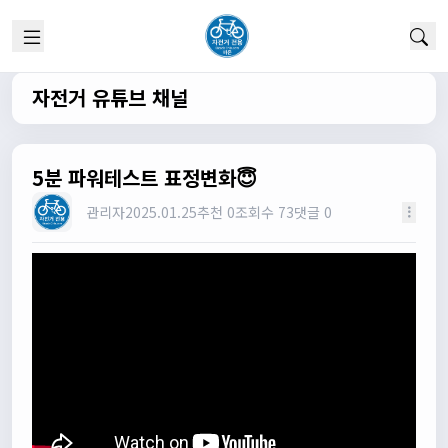
1/22/2025
고양이한마리
12:52:10
채팅 신기해여
원행
13:19:45
자전거 유튜브 채널
오 채팅기능까지..
원행
13:19:59
새로운 자전거 커뮤니티가 되겠네요
5분 파워테스트 표정변화😇
관리자
13:26:16
모두들 환영합니다 :)
관리자
2025.01.25
추천 0
조회수 73
댓글 0
타데이포가차
13:29:16
식사들 하십셔
관리자
13:29:42