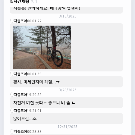
실시간채팅
1
시즌온! 안라하세요! 배과장님 멋쟁이!
3/13/2025
자출조아
00:01:22
자출조아
00:01:59
황사. 미세먼지의 계절...ㅠ
3/28/2025
자출조아
19:20:38
자전거 며칠 못타도 좋으니 비 좀 ㄴ
자출조아
19:21:01
많이오길...🙏
12/31/2025
자출조아
00:23:33