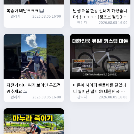
Leepi
08:05:10
복숭아 배달ㅋㅋㅋ
난생 처음 한강 건너게 해줬습니
좌측 로고(메인 대문) 누르면 홈으로 이동할때 왼쪽으로 가서
관리자
2026.08.05 16:00
다!!!ㅋㅋㅋㅋ (생초보 철인3종
눌러야 해서 불편하네요. 가운데에 있거나 빈공간을 눌러도
관리자
2026.08.05 16:00
입문시키기)
메인으로 이동하게 해주실수 있나요>?
2/3/2025
관리자
16:50:47
한번 확인해보겠습니다 :)
2/8/2025
명신이
10:43:01
너무 추워요
2/10/2025
부두게이 BRBR
09:54:20
자전거 타다 여기 보이면 무조건
마돈에 하이퍼 핸들바를 달았더
잔차나라 화이팅!!
멈추세요
니 일어난 일?! 😲 대한민국 유
관리자
10:15:31
관리자
2026.08.05 16:00
관리자
2026.08.05 16:00
일무이 커스텀 마돈 SL7 등장!
감사합니다 파이팅!!!!
2/14/2025
서준
22:03:11
저 첫 로드로 힉스 바버비 살려하는데 괜찮나요?
2/16/2025