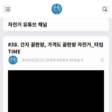
실시간 채팅 이군요
1/22/2025
고양이한마리
12:52:10
채팅 신기해여
자전거 유튜브 채널
원행
13:19:45
오 채팅기능까지..
원행
13:19:59
#38. 간지 끝판왕, 가격도 끝판왕 자전거_타임
새로운 자전거 커뮤니티가 되겠네요
TIME
관리자
13:26:16
관리자
2025.01.25
추천 0
조회수 85
댓글 0
모두들 환영합니다 :)
타데이포가차
13:29:16
식사들 하십셔
관리자
13:29:42