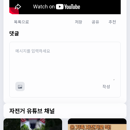
목록으로
저장
공유
추천
다다우운
13:44:05
댓글
회원가입 하단에 체크박스 중에 위 내용을 확인하였고, 동의
합니다. 라는 묻는데 뭘 동의한다는 말이에요?
관리자
13:50:05
안녕하세요 :) 템플릿이 그대로 노출되는것같습니다. 저희가
따로 동의를 구하는 항목은 없습니다 해당 내용 체크해보겠
습니다
관리자
13:54:54
작성
이름/휴대폰 번호는 이벤트에 활용될수 있다는 항목을 추가
해야하고 이에 동의한다는 체크박스내용이 필요할것같습니
다. 가입항목은 바로 수정해두겠습니다
쏭박
17:23:31
자전거 유튜브 채널
실시간 채팅 테스트
쏭박
17:23:34