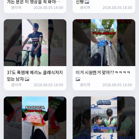
가는 분은 이 영상을 꼭 봐야합
신빵
1/24/2025
관리자
2026.08.05 16:00
관리자
2026.08.05 16:00
니다
존명
12:42:39
ㅎㅇㅇ
명신이
13:35:29
안녕하세요
1/27/2025
루나워커
20:37:55
좋네요. 이것저것 많이요
열심히타자
21:12:34
설연휴인데 날씨가..ㅠㅠ
37도 폭염에 메리노 클래식저지
이거 시원한거 맞아??ㅋㅋㅋㅋ
1/28/2025
입는 남자
꼬유
10:07:01
관리자
2026.08.05 16:00
관리자
2026.08.05 16:00
명절 행복하게 보내세요~ !!
1/29/2025
2chun
09:38:46
명절 잘 보내세요~!
명신이
12:33:45
명절 잘보내세요~
2/1/2025