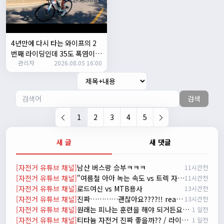
자출조아
15:14:23
시즌온 하신 분들 모두 안라하세요~~
2/17/2025
서준
20:17:55
4년만에 다시 타는 와이프의 2
시즌온이랑 안라가 몬가요?
번째 라이딩인데 35도 폭염이라
관리자
진우
01:50:08
2026.08.05 16:00
고? 과연 30키로를 쫒아올수 있
을까?
시즌온은 시즌이 시작됬다는거고 안라는 안전한 라이딩으로
알고있습니다
검색
자출조아
03:19:07
👍
1
2
3
4
5
2/20/2025
배과장
10:30:35
새 글
새 댓글
시즌이 곧 다가오네요 ^^ 모두 안전한 라이딩 하시기 바랍니
다
[자전거 유튜브 채널]
남산 버스랑 승부ㅋㅋㅋ
11시간전
2/22/2025
[자전거 유튜브 채널]
"여름철 아아 녹는 속도 vs 트렉 자전거 고장 나는 속도 ㅋㅋㅋ 입문용 MTB 끝판왕 추천"
11시간전
자출조아
18:44:23
[자전거 유튜브 채널]
로드여신 vs MTB용사
13시간전
넵!! 잔차나라도 시즌온과 함께 바쁜 하루하루 보내세요~~
[자전거 유튜브 채널]
진짜…………괜찮아요????!! really okay?😱너무 아플것 같아……ㅜㅜ
13시간전
3/1/2025
[자전거 유튜브 채널]
원래는 피나는 훈련을 해야 되거든요? 근데 다들 너무 힘들어하니까 우리가 치트키를 좀 써드릴게요. 아, KC 인증이 안나온다고요? 그럼 뭐... 얼른 훈련하러 안나가고 뭐하세요?
1 일전
자출조아
08:54:33
[자전거 유튜브 채널]
티타늄 자전거 진짜 좋을까?? / 라이트스피드 얼티밋 리뷰
1 일전