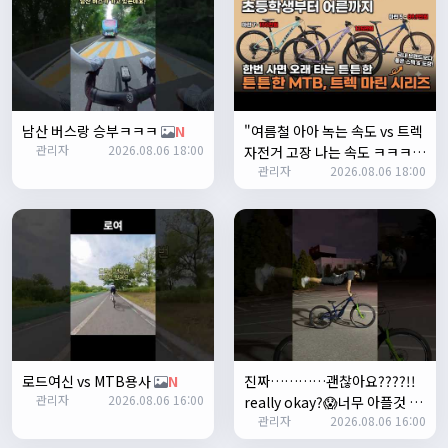
1
쏭박
17:23:35
2
쏭박
17:23:38
테스트 2
남산 버스랑 승부ㅋㅋㅋ
N
"여름철 아아 녹는 속도 vs 트렉
쏭박
17:23:41
관리자
2026.08.06 18:00
자전거 고장 나는 속도 ㅋㅋㅋ
테스트 테스트
관리자
2026.08.06 18:00
입문용 MTB 끝판왕 추천"
N
쏭박
17:24:16
로드여신 vs MTB용사
N
진짜…………괜찮아요????!!
관리자
2026.08.06 16:00
really okay?😱너무 아플것 같
쏭박
17:24:22
관리자
2026.08.06 16:00
아……ㅜㅜ
N
사진 업로드 테스트