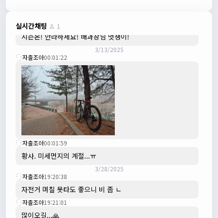
수도권은 3.1절 연휴 비소식...ㅠ ㅠ
3/3/2025
JIWOON
23:26:13
실시간채팅
1
시즌온! 안라하세요! 배과장님 멋쟁이!
3/13/2025
자출조아
00:01:22
자출조아
00:01:59
황사. 미세먼지의 계절...ㅠ
3/28/2025
자출조아
19:20:38
자전거 며칠 못타도 좋으니 비 좀 ㄴ
자출조아
19:21:01
많이오길...🙏