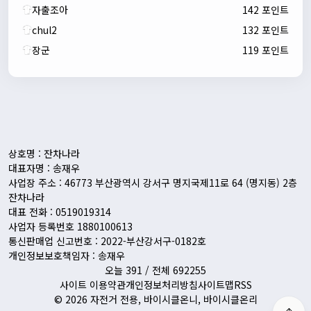
자출조아
142 포인트
chul2
132 포인트
장군
119 포인트
자출조아
00:24:27
새해 복많이 받으세요!!
1/10/2026
Eun
13:55:48
픽시무료나눔해주실분
상호명 : 잔차나라
대표자명 : 송재우
사업장 주소 : 46773 부산광역시 강서구 명지국제11로 64 (명지동) 2층
잔차나라
대표 전화 : 0519019314
사업자 등록번호 1880100613
통신판매업 신고번호 : 2022-부산강서구-0182호
개인정보보호책임자 : 송재우
오늘 391 / 전체 692255
사이트 이용약관
개인정보처리방침
사이트맵
RSS
© 2026 자전거 전용, 바이시클온니, 바이시클온리