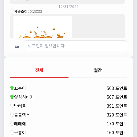
12/31/2025
자출조아
00:23:33
전체
월간
자출조아
00:23:43
새해 복많이 받으세요!!
꼬북이
563 포인트
자출조아
00:23:55
열심히타자
507 포인트
박터틀
391 포인트
올블랙스
320 포인트
레레에
170 포인트
구홍이
160 포인트