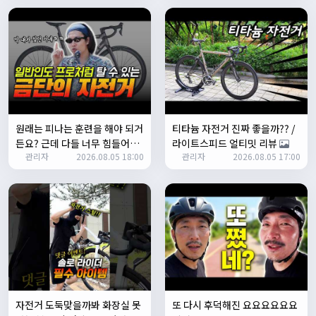
쏭박
17:24:35
테스트 완료입니다 :)
Leepi
02:57:35
1
알루미
06:16:14
뇽
1/23/2025
원래는 피나는 훈련을 해야 되거
티타늄 자전거 진짜 좋을까?? /
관리자
09:12:09
든요? 근데 다들 너무 힘들어하
라이트스피드 얼티밋 리뷰
사이트 가입자수가 100명이 넘었습니다 :)
관리자
2026.08.05 18:00
관리자
2026.08.05 17:00
니까 우리가 치트키를 좀 써드릴
게요. 아, KC 인증이 안나온다고
관리자
09:12:12
요? 그럼 뭐... 얼른 훈련하러 안
다들 좋은하루되세요~
나가고 뭐하세요?
열심히타자
12:16:55
맛점하세요~
배과장
12:48:20
반갑습니다 여러분 ^_^
배과장
12:48:33
명절에도 열심히 맛있는 음식먹고 로라 타셔야지요 ㅎㅎ
자전거 도둑맞을까봐 화장실 못
또 다시 후덕해진 요요요요요요