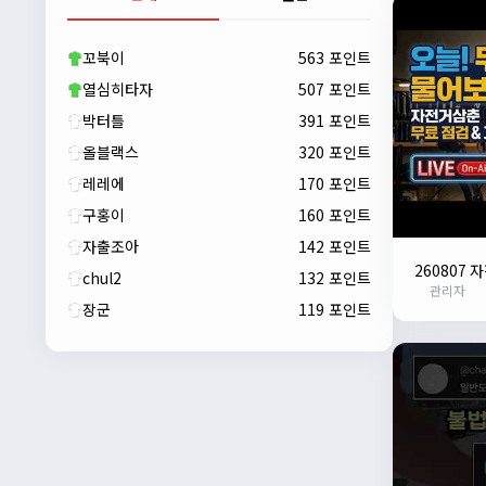
자출조아
00:23:43
새해 복많이 받으세요!!
꼬북이
563 포인트
자출조아
00:23:55
열심히타자
507 포인트
박터틀
391 포인트
올블랙스
320 포인트
레레에
170 포인트
구홍이
160 포인트
자출조아
142 포인트
260807
chul2
132 포인트
관리자
장군
119 포인트
자출조아
00:24:27
새해 복많이 받으세요!!
1/10/2026
Eun
13:55:48
픽시무료나눔해주실분