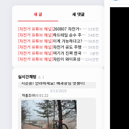
배과장
10:30:35
시즌이 곧 다가오네요 ^^ 모두 안전한 라이
새 글
새 댓글
딩 하시기 바랍니다
2/22/2025
[자전거 유튜브 채널]
260807 자전거~ 무엇이든 물어보세요!!
53초전
자출조아
18:44:23
[자전거 유튜브 채널]
하드테일 순수 주파력
54초전
넵!! 잔차나라도 시즌온과 함께 바쁜 하루
[자전거 유튜브 채널]
이게 가능하다고? #cycling
56초전
하루 보내세요~~
[자전거 유튜브 채널]
자전거 공도 주행 방법!
59초전
3/1/2025
[자전거 유튜브 채널]
여기가 진짜 한국 맞나? 자전거 타다 발견 #자전거 #여행 #신기한곳
1분전
자출조아
08:54:33
[자전거 유튜브 채널]
자린이 와이프성장기 1편 한강라면을 먹어보자~
22시간전
수도권은 3.1절 연휴 비소식...ㅠ ㅠ
3/3/2025
JIWOON
23:26:13
실시간채팅
1
시즌온! 안라하세요! 배과장님 멋쟁이!
3/13/2025
자출조아
00:01:22