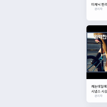
미캐닉 찐리
관리자
캐논데일에서
시냅스 시승
관리자