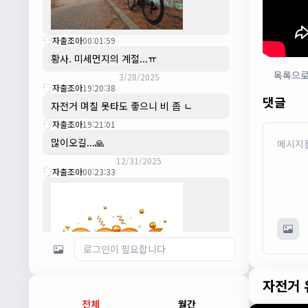
자출조아
00:01:59
황사. 미세먼지의 계절...ㅠ
목록으
3/28/2025
자출조아
19:20:38
댓글
자전거 며칠 못타도 좋으니 비 좀 ㄴ
자출조아
19:21:01
많이오길...🙏
12/31/2025
자출조아
00:23:33
자전거 
전체
월간