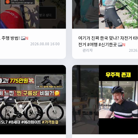
 주행 방법!
N
여기가 진짜 한국 맞나? 자전거 타
2026.08.08 16:00
전거 #여행 #신기한곳
N
관리자
2026.