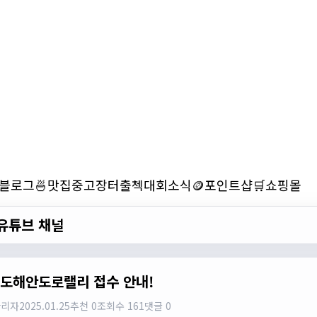
블로그
🍜맛집
중고장터
출첵
대회소식
🪙포인트샵
🛒쇼핑몰
유튜브 채널
진도해안도로랠리 접수 안내!
관리자
2025.01.25
추천 0
조회수 161
댓글 0