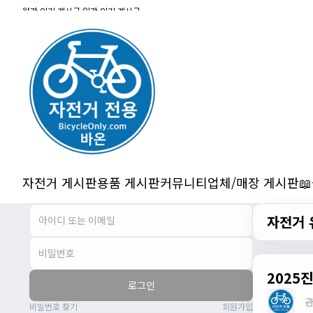
잔차나라 화이팅!!
월간 인기 게시글
|
일간 인기 게시글
관리자
10:15:31
감사합니다 파이팅!!!!
2/14/2025
서준
22:03:11
저 첫 로드로 힉스 바버비 살려하는데 괜찮
나요?
2/16/2025
자출조아
15:14:23
시즌온 하신 분들 모두 안라하세요~~
2/17/2025
자전거 게시판
용품 게시판
커뮤니티
업체/매장 게시판

서준
20:17:55
시즌온이랑 안라가 몬가요?
자전거 
진우
01:50:08
시즌온은 시즌이 시작됬다는거고 안라는
안전한 라이딩으로 알고있습니다
자출조아
03:19:07
2025
로그인
👍
비밀번호 찾기
회원가입
2/20/2025