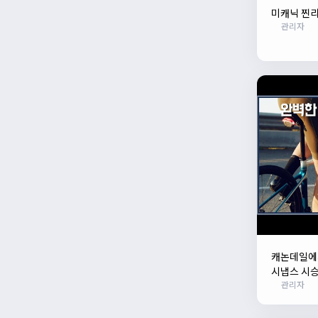
미캐닉 찐리
관리자
캐논데일에서
시냅스 시승
관리자