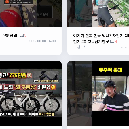
 주행 방법!
N
여기가 진짜 한국 맞나? 자전거 타
2026.08.08 16:00
전거 #여행 #신기한곳
N
관리자
2026.