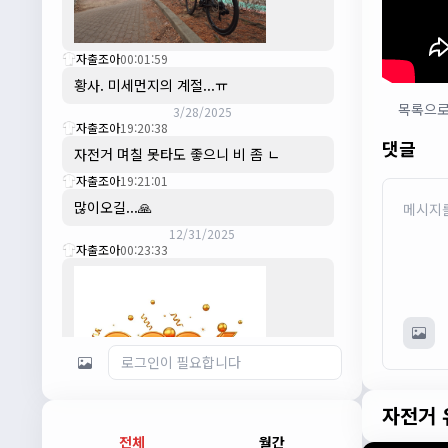
자출조아
00:01:59
황사. 미세먼지의 계절...ㅠ
목록으
3/28/2025
자출조아
19:20:38
댓글
자전거 며칠 못타도 좋으니 비 좀 ㄴ
자출조아
19:21:01
많이오길...🙏
12/31/2025
자출조아
00:23:33
자전거 
전체
월간