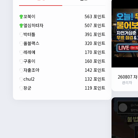
자출조아
00:23:43
새해 복많이 받으세요!!
꼬북이
563 포인트
자출조아
00:23:55
열심히타자
507 포인트
박터틀
391 포인트
올블랙스
320 포인트
레레에
170 포인트
구홍이
160 포인트
자출조아
142 포인트
260807
chul2
132 포인트
관리자
장군
119 포인트
자출조아
00:24:27
새해 복많이 받으세요!!
1/10/2026
Eun
13:55:48
픽시무료나눔해주실분