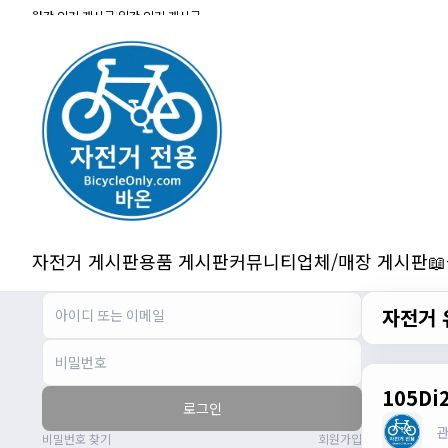
잔차나라 화이팅!!
월간 인기 게시글
|
일간 인기 게시글
관리자
10:15:31
감사합니다 파이팅!!!!
2/14/2025
서준
22:03:11
저 첫 로드로 힉스 바버비 살려하는데 괜찮
나요?
2/16/2025
자출조아
15:14:23
시즌온 하신 분들 모두 안라하세요~~
2/17/2025
자전거 게시판
용품 게시판
커뮤니티
업체/매장 게시판

서준
20:17:55
시즌온이랑 안라가 몬가요?
자전거 
진우
01:50:08
시즌온은 시즌이 시작됬다는거고 안라는
안전한 라이딩으로 알고있습니다
자출조아
03:19:07
105D
로그인
👍
비밀번호 찾기
회원가입
2/20/2025