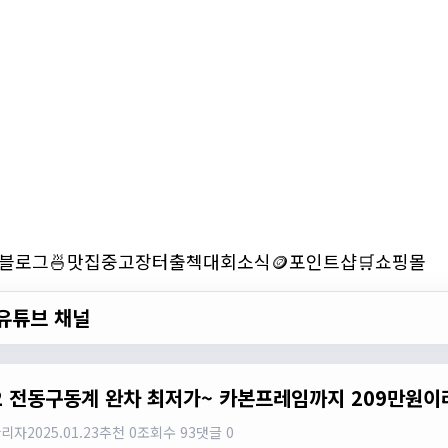
블로그
🍜맛집
중고장터
출첵
대회소식
🪙포인트샵
🛒쇼핑몰
유튜브 채널
i2 전동구동계 완차 최저가~ 카본프레임까지 209만원이라
관리자
2025.01.23
추천 0
조회수 93
댓글 0