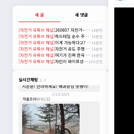
배과장
10:30:35
시즌이 곧 다가오네요 ^^ 모두 안전한 라이
새 글
새 댓글
딩 하시기 바랍니다
2/22/2025
[자전거 유튜브 채널]
260807 자전거~ 무엇이든 물어보세요!!
16분전
자출조아
18:44:23
[자전거 유튜브 채널]
하드테일 순수 주파력
16분전
넵!! 잔차나라도 시즌온과 함께 바쁜 하루
[자전거 유튜브 채널]
이게 가능하다고? #cycling
16분전
하루 보내세요~~
[자전거 유튜브 채널]
자전거 공도 주행 방법!
16분전
3/1/2025
[자전거 유튜브 채널]
여기가 진짜 한국 맞나? 자전거 타다 발견 #자전거 #여행 #신기한곳
16분전
자출조아
08:54:33
[자전거 유튜브 채널]
자린이 와이프성장기 1편 한강라면을 먹어보자~
22시간전
수도권은 3.1절 연휴 비소식...ㅠ ㅠ
3/3/2025
JIWOON
23:26:13
실시간채팅
1
시즌온! 안라하세요! 배과장님 멋쟁이!
3/13/2025
자출조아
00:01:22