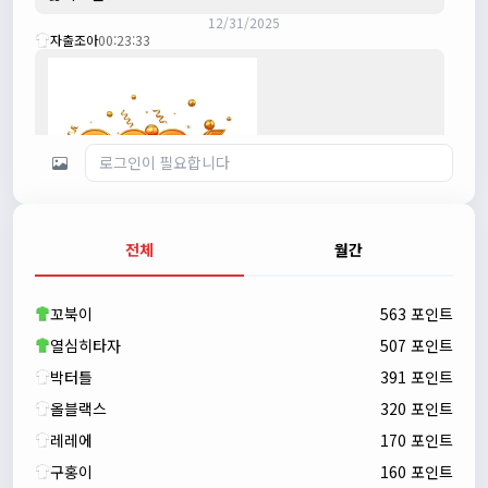
12/31/2025
자출조아
00:23:33
전체
월간
자출조아
00:23:43
새해 복많이 받으세요!!
꼬북이
563 포인트
자출조아
00:23:55
열심히타자
507 포인트
박터틀
391 포인트
올블랙스
320 포인트
레레에
170 포인트
구홍이
160 포인트