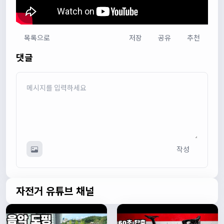
목록으로
저장
공유
추천
다다우운
13:44:05
댓글
회원가입 하단에 체크박스 중에 위 내용을 확인하였고, 동의
합니다. 라는 묻는데 뭘 동의한다는 말이에요?
관리자
13:50:05
안녕하세요 :) 템플릿이 그대로 노출되는것같습니다. 저희가
따로 동의를 구하는 항목은 없습니다 해당 내용 체크해보겠
습니다
관리자
13:54:54
작성
이름/휴대폰 번호는 이벤트에 활용될수 있다는 항목을 추가
해야하고 이에 동의한다는 체크박스내용이 필요할것같습니
다. 가입항목은 바로 수정해두겠습니다
쏭박
17:23:31
자전거 유튜브 채널
실시간 채팅 테스트
쏭박
17:23:34