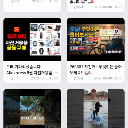
관리자
2026.08.08 18:00
습니다🥵”
N
1/24/2025
관리자
2026.08.08 18:00
존명
12:42:39
ㅎㅇㅇ
명신이
13:35:29
안녕하세요
1/27/2025
루나워커
20:37:55
좋네요. 이것저것 많이요
열심히타자
21:12:34
설연휴인데 날씨가..ㅠㅠ
오래 기다리셨습니다
260807 자전거~ 무엇이든 물어
1/28/2025
Aliexpress 8월 자전거용품 공
보세요!!
N
꼬유
10:07:01
관리자
2026.08.08 18:00
관리자
2026.08.08 16:00
동구매 지금 시작합니다
N
명절 행복하게 보내세요~ !!
1/29/2025
2chun
09:38:46
명절 잘 보내세요~!
명신이
12:33:45
명절 잘보내세요~
2/1/2025