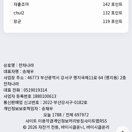
자출조아
142 포인트
chul2
132 포인트
장군
119 포인트
자출조아
00:24:27
새해 복많이 받으세요!!
1/10/2026
Eun
13:55:48
픽시무료나눔해주실분
상호명 : 잔차나라
대표자명 : 송재우
사업장 주소 : 46773 부산광역시 강서구 명지국제11로 64 (명지동) 2층
잔차나라
대표 전화 : 0519019314
사업자 등록번호 1880100613
통신판매업 신고번호 : 2022-부산강서구-0182호
개인정보보호책임자 : 송재우
오늘 1788 / 전체 697972
사이트 이용약관
개인정보처리방침
사이트맵
RSS
© 2026 자전거 전용, 바이시클온니, 바이시클온리