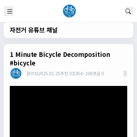
실시간 채팅 이군요
1/22/2025
고양이한마리
12:52:10
채팅 신기해여
자전거 유튜브 채널
원행
13:19:45
오 채팅기능까지..
원행
13:19:59
1 Minute Bicycle Decomposition
새로운 자전거 커뮤니티가 되겠네요
#bicycle
관리자
13:26:16
관리자
2025.01.25
추천 0
조회수 106
댓글 0
모두들 환영합니다 :)
타데이포가차
13:29:16
식사들 하십셔
관리자
13:29:42