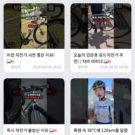
쏭박
17:24:35
테스트 완료입니다 :)
Leepi
02:57:35
1
알루미
06:16:14
뇽
1/23/2025
비싼 자전거 사면 좋은 이유!
오늘의 입문용 로드자전거 추
관리자
09:12:09
N
천! / 자바 라피다
N
사이트 가입자수가 100명이 넘었습니다 :)
관리자
2026.08.08 18:00
관리자
2026.08.08 18:00
관리자
09:12:12
다들 좋은하루되세요~
열심히타자
12:16:55
맛점하세요~
배과장
12:48:20
반갑습니다 여러분 ^_^
배과장
12:48:33
명절에도 열심히 맛있는 음식먹고 로라 타셔야지요 ㅎㅎ
픽시 자전거 불법인 이유
N
폭염 속 36°C에 120km를 달렸