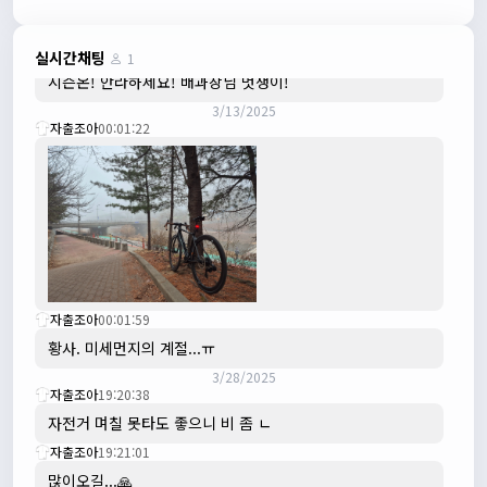
수도권은 3.1절 연휴 비소식...ㅠ ㅠ
3/3/2025
JIWOON
23:26:13
실시간채팅
1
시즌온! 안라하세요! 배과장님 멋쟁이!
3/13/2025
자출조아
00:01:22
자출조아
00:01:59
황사. 미세먼지의 계절...ㅠ
3/28/2025
자출조아
19:20:38
자전거 며칠 못타도 좋으니 비 좀 ㄴ
자출조아
19:21:01
많이오길...🙏