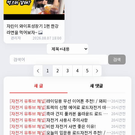
자출조아
15:14:23
시즌온 하신 분들 모두 안라하세요~~
2/17/2025
서준
20:17:55
자린이 와이프성장기 1편 한강
시즌온이랑 안라가 몬가요?
라면을 먹어보자~
관리자
진우
01:50:08
2026.08.07 18:00
시즌온은 시즌이 시작됬다는거고 안라는 안전한 라이딩으로
알고있습니다
검색
자출조아
03:19:07
👍
1
2
3
4
5
2/20/2025
배과장
10:30:35
새 글
새 댓글
시즌이 곧 다가오네요 ^^ 모두 안전한 라이딩 하시기 바랍니
다
[자전거 유튜브 채널]
라이딩용 무선 이어폰 추천! / 와피크 RS3 리뷰
20시간전
2/22/2025
[자전거 유튜브 채널]
트렉의 신형 에어로 로드자전거 마돈 SLR 9 실물 리뷰
20시간전
자출조아
18:44:23
[자전거 유튜브 채널]
흑마 간지 풀카본 올라운드 로드 자전거 가성비 2021 메리다 스컬트라 4000/105구동계 유압식 디스크 브레이크
20시간전
넵!! 잔차나라도 시즌온과 함께 바쁜 하루하루 보내세요~~
[자전거 유튜브 채널]
자전거 사용시 주의사항
20시간전
3/1/2025
[자전거 유튜브 채널]
비싼 자전거 사면 좋은 이유!
20시간전
자출조아
08:54:33
[자전거 유튜브 채널]
오늘의 입문용 로드자전거 추천! / 자바 라피다
20시간전