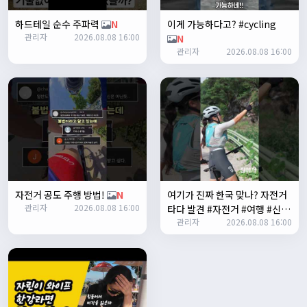
Leepi
08:05:10
하드테일 순수 주파력
N
이게 가능하다고? #cycling
좌측 로고(메인 대문) 누르면 홈으로 이동할때 왼쪽으로 가서
관리자
2026.08.08 16:00
N
눌러야 해서 불편하네요. 가운데에 있거나 빈공간을 눌러도
관리자
2026.08.08 16:00
메인으로 이동하게 해주실수 있나요>?
2/3/2025
관리자
16:50:47
한번 확인해보겠습니다 :)
2/8/2025
명신이
10:43:01
너무 추워요
2/10/2025
부두게이 BRBR
09:54:20
자전거 공도 주행 방법!
N
여기가 진짜 한국 맞나? 자전거
잔차나라 화이팅!!
관리자
2026.08.08 16:00
타다 발견 #자전거 #여행 #신기
관리자
10:15:31
관리자
2026.08.08 16:00
한곳
N
감사합니다 파이팅!!!!
2/14/2025
서준
22:03:11
저 첫 로드로 힉스 바버비 살려하는데 괜찮나요?
2/16/2025