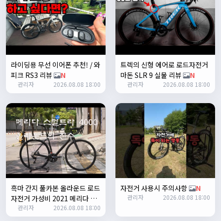
1
쏭박
17:23:35
2
쏭박
17:23:38
테스트 2
라이딩용 무선 이어폰 추천! / 와
트렉의 신형 에어로 로드자전거
쏭박
17:23:41
피크 RS3 리뷰
N
마돈 SLR 9 실물 리뷰
N
테스트 테스트
관리자
2026.08.08 18:00
관리자
2026.08.08 18:00
쏭박
17:24:16
흑마 간지 풀카본 올라운드 로드
자전거 사용시 주의사항
N
관리자
2026.08.08 18:00
자전거 가성비 2021 메리다 스
쏭박
17:24:22
관리자
2026.08.08 18:00
컬트라 4000/105구동계 유압
사진 업로드 테스트
식 디스크 브레이크
N