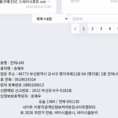
관리자
2026.
공동구매 EOC 스카이시프트 nxt 변
2026.08.04 17:00
1
2
3
4
호명 : 잔차나라
표자명 : 송재우
업장 주소 : 46773 부산광역시 강서구 명지국제11로 64 (명지동) 2층 잔차
표 전화 : 0519019314
업자 등록번호 1880100613
신판매업 신고번호 : 2022-부산강서구-0182호
인정보보호책임자 : 송재우
오늘 1384 / 전체 691130
사이트 이용약관
개인정보처리방침
사이트맵
RSS
© 2026 자전거 전용, 바이시클온니, 바이시클온리