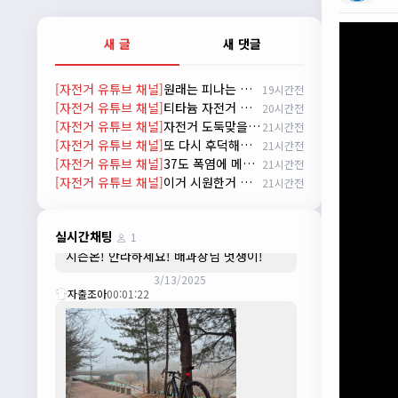
배과장
10:30:35
시즌이 곧 다가오네요 ^^ 모두 안전한 라이
새 글
새 댓글
딩 하시기 바랍니다
2/22/2025
[자전거 유튜브 채널]
원래는 피나는 훈련을 해야 되거든요? 근데 다들 너무 힘들어하니까 우리가 치트키를 좀 써드릴게요. 아, KC 인증이 안나온다고요? 그럼 뭐... 얼른 훈련하러 안나가고 뭐하세요?
19시간전
자출조아
18:44:23
[자전거 유튜브 채널]
티타늄 자전거 진짜 좋을까?? / 라이트스피드 얼티밋 리뷰
20시간전
넵!! 잔차나라도 시즌온과 함께 바쁜 하루
[자전거 유튜브 채널]
자전거 도둑맞을까봐 화장실 못가는 분은 이 영상을 꼭 봐야합니다
21시간전
하루 보내세요~~
[자전거 유튜브 채널]
또 다시 후덕해진 요요요요요요 신빵
21시간전
3/1/2025
[자전거 유튜브 채널]
37도 폭염에 메리노 클래식저지 입는 남자
21시간전
자출조아
08:54:33
[자전거 유튜브 채널]
이거 시원한거 맞아??ㅋㅋㅋㅋ
21시간전
수도권은 3.1절 연휴 비소식...ㅠ ㅠ
3/3/2025
JIWOON
23:26:13
실시간채팅
1
시즌온! 안라하세요! 배과장님 멋쟁이!
3/13/2025
자출조아
00:01:22