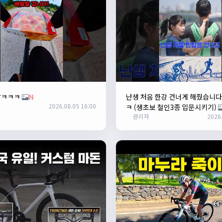
달ㅋㅋㅋ
N
난생 처음 한강 건너게 해줬습니다
2026.08.05 16:00
ㅋ (생초보 철인3종 입문시키기)
관리자
2026.