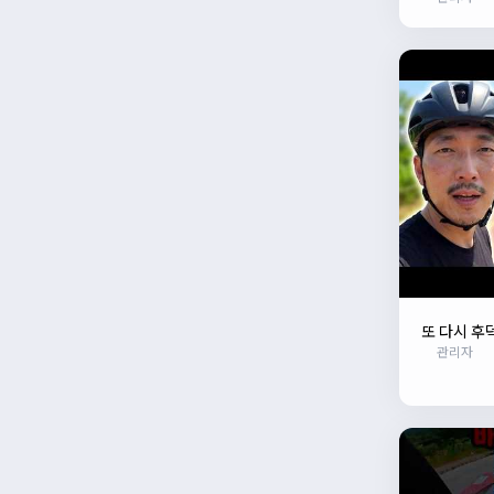
뭐... 얼
또 다시 후
관리자