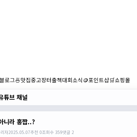
블로그
🍜맛집
중고장터
출첵
대회소식
🪙포인트샵
🛒쇼핑몰
유튜브 채널
아니라 홍짭..?
관리자
2025.05.07
추천 0
조회수 359
댓글 2