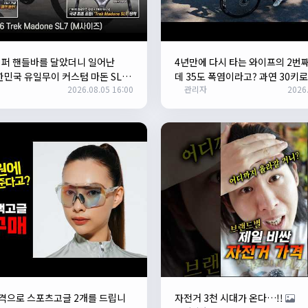
이퍼 핸들바를 달았더니 일어난
4년만에 다시 타는 와이프의 2번
대한민국 유일무이 커스텀 마돈 SL7
데 35도 폭염이라고? 과연 30키
2026.08.05 16:00
관리자
2026.
수 있을까?
N
격으로 스포츠고글 2개를 드립니
자전거 3천 시대가 온다…!!