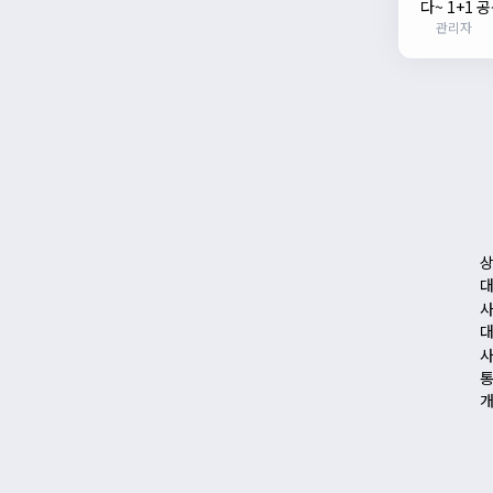
다~ 1+1 
관리자
색고글
상
대
사
대
사
통
개