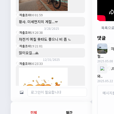
자출조아
00:01:59
황사. 미세먼지의 계절...ㅠ
목록으
3/28/2025
자출조아
19:20:38
댓글
자전거 며칠 못타도 좋으니 비 좀 ㄴ
자출조아
19:21:01
많이오길...🙏
헐...
12/31/2025
2025.05.08 
자출조아
00:23:33
J
와..
2025.05.22 
전체
월간