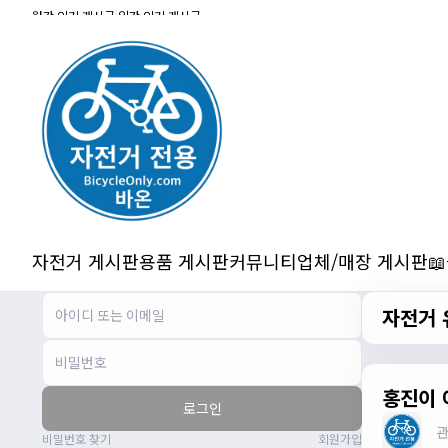
잔차나라 화이팅!!
월간 인기 게시글
|
일간 인기 게시글
관리자
10:15:31
감사합니다 파이팅!!!!
2/14/2025
서준
22:03:11
저 첫 로드로 힉스 바버비 살려하는데 괜찮
나요?
2/16/2025
자출조아
15:14:23
시즌온 하신 분들 모두 안라하세요~~
2/17/2025
자전거 게시판
용품 게시판
커뮤니티
업체/매장 게시판

서준
20:17:55
시즌온이랑 안라가 몬가요?
자전거 
진우
01:50:08
시즌온은 시즌이 시작됬다는거고 안라는
안전한 라이딩으로 알고있습니다
자출조아
03:19:07
홍진이 
로그인
👍
비밀번호 찾기
회원가입
2/20/2025