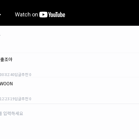
로
자출조아
00:02:40
답글
추천 0
IWOON
12:23:19
답글
추천 0