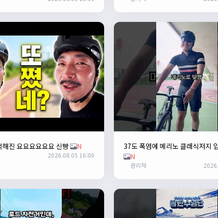
른 훈련하러 안나가고 뭐하세요?
N
덕해진 요요요요요요 신빵
N
37도 폭염에 메리노 클래식저지 
2026.08.05 16:00
N
관리자
2026.