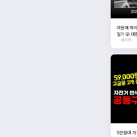
마돈에 하
일?! 😲 
관리자
등장!
N
5만원대 가