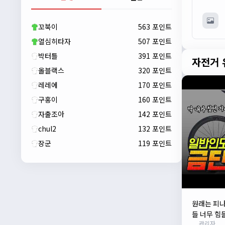
자출조아
00:23:43
새해 복많이 받으세요!!
꼬북이
563 포인트
자출조아
00:23:55
열심히타자
507 포인트
박터틀
391 포인트
자전거 
올블랙스
320 포인트
레레에
170 포인트
구홍이
160 포인트
자출조아
142 포인트
chul2
132 포인트
장군
119 포인트
자출조아
00:24:27
새해 복많이 받으세요!!
1/10/2026
Eun
13:55:48
픽시무료나눔해주실분
원래는 피나
들 너무 힘
관리자
드릴게요. 