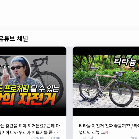
유튜브 채널
는 훈련을 해야 되거든요? 근데 다
티타늄 자전거 진짜 좋을까?? / 
들어하니까 우리가 치트키를 좀 써
얼티밋 리뷰
N
2026.08.05 18:00
관리자
2026.
아, KC 인증이 안나온다고요? 그럼