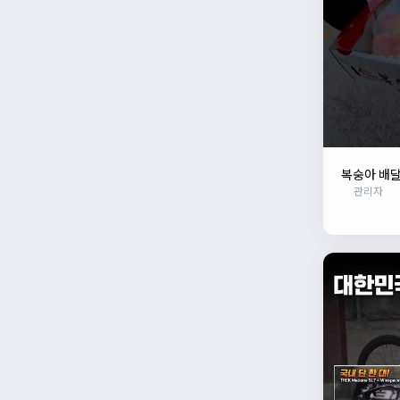
복숭아 배
관리자