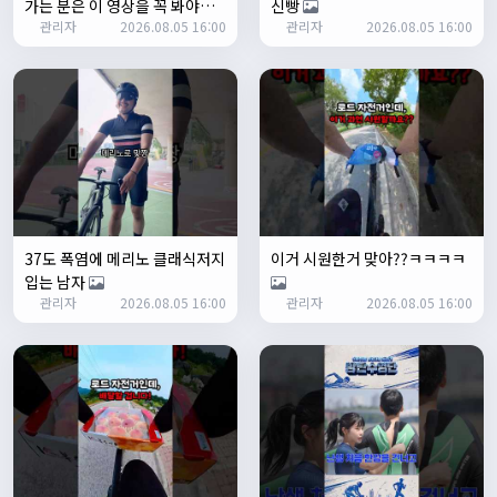
가는 분은 이 영상을 꼭 봐야합
신빵
1/24/2025
관리자
2026.08.05 16:00
관리자
2026.08.05 16:00
니다
존명
12:42:39
ㅎㅇㅇ
명신이
13:35:29
안녕하세요
1/27/2025
루나워커
20:37:55
좋네요. 이것저것 많이요
열심히타자
21:12:34
설연휴인데 날씨가..ㅠㅠ
37도 폭염에 메리노 클래식저지
이거 시원한거 맞아??ㅋㅋㅋㅋ
1/28/2025
입는 남자
꼬유
10:07:01
관리자
2026.08.05 16:00
관리자
2026.08.05 16:00
명절 행복하게 보내세요~ !!
1/29/2025
2chun
09:38:46
명절 잘 보내세요~!
명신이
12:33:45
명절 잘보내세요~
2/1/2025