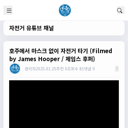
실시간 채팅 이군요
1/22/2025
고양이한마리
12:52:10
채팅 신기해여
자전거 유튜브 채널
원행
13:19:45
오 채팅기능까지..
원행
13:19:59
호주에서 마스크 없이 자전거 타기 (Filmed
새로운 자전거 커뮤니티가 되겠네요
by James Hooper / 제임스 후퍼)
관리자
13:26:16
관리자
2025.01.25
추천 0
조회수 81
댓글 0
모두들 환영합니다 :)
타데이포가차
13:29:16
식사들 하십셔
관리자
13:29:42