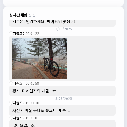
수도권은 3.1절 연휴 비소식...ㅠ ㅠ
3/3/2025
JIWOON
23:26:13
실시간채팅
1
시즌온! 안라하세요! 배과장님 멋쟁이!
3/13/2025
자출조아
00:01:22
자출조아
00:01:59
황사. 미세먼지의 계절...ㅠ
3/28/2025
자출조아
19:20:38
자전거 며칠 못타도 좋으니 비 좀 ㄴ
자출조아
19:21:01
많이오길...🙏