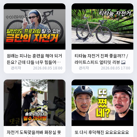
쏭박
17:24:35
테스트 완료입니다 :)
Leepi
02:57:35
1
알루미
06:16:14
뇽
1/23/2025
원래는 피나는 훈련을 해야 되거
티타늄 자전거 진짜 좋을까?? /
관리자
09:12:09
든요? 근데 다들 너무 힘들어하
라이트스피드 얼티밋 리뷰
사이트 가입자수가 100명이 넘었습니다 :)
관리자
2026.08.05 18:00
관리자
2026.08.05 17:00
니까 우리가 치트키를 좀 써드릴
게요. 아, KC 인증이 안나온다고
관리자
09:12:12
요? 그럼 뭐... 얼른 훈련하러 안
다들 좋은하루되세요~
나가고 뭐하세요?
열심히타자
12:16:55
맛점하세요~
배과장
12:48:20
반갑습니다 여러분 ^_^
배과장
12:48:33
명절에도 열심히 맛있는 음식먹고 로라 타셔야지요 ㅎㅎ
자전거 도둑맞을까봐 화장실 못
또 다시 후덕해진 요요요요요요