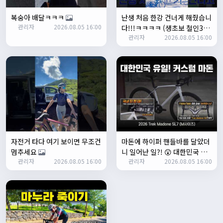
Leepi
08:05:10
복숭아 배달ㅋㅋㅋ
난생 처음 한강 건너게 해줬습니
좌측 로고(메인 대문) 누르면 홈으로 이동할때 왼쪽으로 가서
관리자
2026.08.05 16:00
다!!!ㅋㅋㅋㅋ (생초보 철인3종
눌러야 해서 불편하네요. 가운데에 있거나 빈공간을 눌러도
관리자
2026.08.05 16:00
입문시키기)
메인으로 이동하게 해주실수 있나요>?
2/3/2025
관리자
16:50:47
한번 확인해보겠습니다 :)
2/8/2025
명신이
10:43:01
너무 추워요
2/10/2025
부두게이 BRBR
09:54:20
자전거 타다 여기 보이면 무조건
마돈에 하이퍼 핸들바를 달았더
잔차나라 화이팅!!
멈추세요
니 일어난 일?! 😲 대한민국 유
관리자
10:15:31
관리자
2026.08.05 16:00
관리자
2026.08.05 16:00
일무이 커스텀 마돈 SL7 등장!
감사합니다 파이팅!!!!
2/14/2025
서준
22:03:11
저 첫 로드로 힉스 바버비 살려하는데 괜찮나요?
2/16/2025