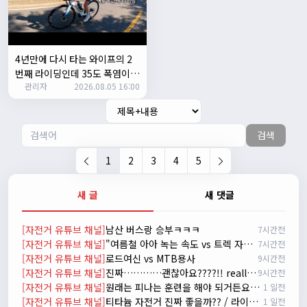
자출조아
15:14:23
시즌온 하신 분들 모두 안라하세요~~
2/17/2025
서준
20:17:55
4년만에 다시 타는 와이프의 2
시즌온이랑 안라가 몬가요?
번째 라이딩인데 35도 폭염이라
관리자
진우
01:50:08
2026.08.05 16:00
고? 과연 30키로를 쫒아올수 있
을까?
시즌온은 시즌이 시작됬다는거고 안라는 안전한 라이딩으로
알고있습니다
검색
자출조아
03:19:07
👍
1
2
3
4
5
2/20/2025
배과장
10:30:35
새 글
새 댓글
시즌이 곧 다가오네요 ^^ 모두 안전한 라이딩 하시기 바랍니
다
[자전거 유튜브 채널]
남산 버스랑 승부ㅋㅋㅋ
7시간전
2/22/2025
[자전거 유튜브 채널]
"여름철 아아 녹는 속도 vs 트렉 자전거 고장 나는 속도 ㅋㅋㅋ 입문용 MTB 끝판왕 추천"
7시간전
자출조아
18:44:23
[자전거 유튜브 채널]
로드여신 vs MTB용사
9시간전
넵!! 잔차나라도 시즌온과 함께 바쁜 하루하루 보내세요~~
[자전거 유튜브 채널]
진짜…………괜찮아요????!! really okay?😱너무 아플것 같아……ㅜㅜ
9시간전
3/1/2025
[자전거 유튜브 채널]
원래는 피나는 훈련을 해야 되거든요? 근데 다들 너무 힘들어하니까 우리가 치트키를 좀 써드릴게요. 아, KC 인증이 안나온다고요? 그럼 뭐... 얼른 훈련하러 안나가고 뭐하세요?
1 일전
자출조아
08:54:33
[자전거 유튜브 채널]
티타늄 자전거 진짜 좋을까?? / 라이트스피드 얼티밋 리뷰
1 일전