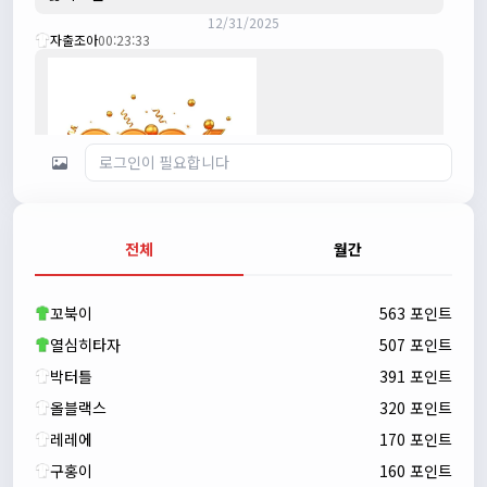
12/31/2025
자출조아
00:23:33
전체
월간
자출조아
00:23:43
새해 복많이 받으세요!!
꼬북이
563 포인트
자출조아
00:23:55
열심히타자
507 포인트
박터틀
391 포인트
올블랙스
320 포인트
레레에
170 포인트
구홍이
160 포인트