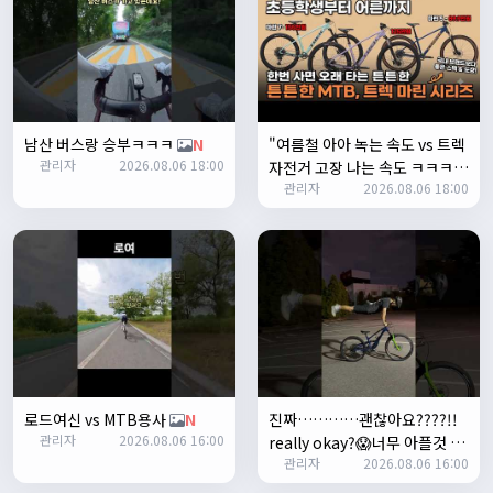
1
쏭박
17:23:35
2
쏭박
17:23:38
테스트 2
남산 버스랑 승부ㅋㅋㅋ
N
"여름철 아아 녹는 속도 vs 트렉
쏭박
17:23:41
관리자
2026.08.06 18:00
자전거 고장 나는 속도 ㅋㅋㅋ
테스트 테스트
관리자
2026.08.06 18:00
입문용 MTB 끝판왕 추천"
N
쏭박
17:24:16
로드여신 vs MTB용사
N
진짜…………괜찮아요????!!
관리자
2026.08.06 16:00
really okay?😱너무 아플것 같
쏭박
17:24:22
관리자
2026.08.06 16:00
아……ㅜㅜ
N
사진 업로드 테스트