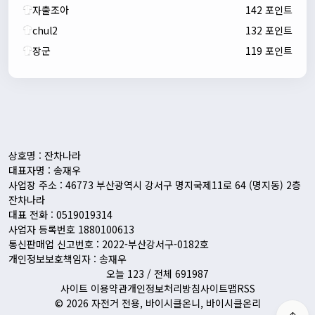
자출조아
142 포인트
chul2
132 포인트
장군
119 포인트
자출조아
00:24:27
새해 복많이 받으세요!!
1/10/2026
Eun
13:55:48
픽시무료나눔해주실분
상호명 : 잔차나라
대표자명 : 송재우
사업장 주소 : 46773 부산광역시 강서구 명지국제11로 64 (명지동) 2층
잔차나라
대표 전화 : 0519019314
사업자 등록번호 1880100613
통신판매업 신고번호 : 2022-부산강서구-0182호
개인정보보호책임자 : 송재우
오늘 123 / 전체 691987
사이트 이용약관
개인정보처리방침
사이트맵
RSS
© 2026 자전거 전용, 바이시클온니, 바이시클온리