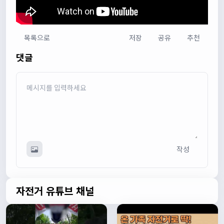
목록으로
저장
공유
추천
다다우운
13:44:05
댓글
회원가입 하단에 체크박스 중에 위 내용을 확인하였고, 동의
합니다. 라는 묻는데 뭘 동의한다는 말이에요?
관리자
13:50:05
안녕하세요 :) 템플릿이 그대로 노출되는것같습니다. 저희가
따로 동의를 구하는 항목은 없습니다 해당 내용 체크해보겠
습니다
관리자
13:54:54
작성
이름/휴대폰 번호는 이벤트에 활용될수 있다는 항목을 추가
해야하고 이에 동의한다는 체크박스내용이 필요할것같습니
다. 가입항목은 바로 수정해두겠습니다
쏭박
17:23:31
자전거 유튜브 채널
실시간 채팅 테스트
쏭박
17:23:34