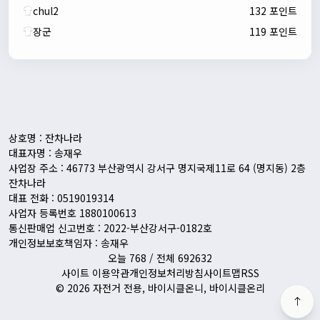
chul2
132 포인트
장군
119 포인트
자출조아
00:24:27
새해 복많이 받으세요!!
1/10/2026
Eun
13:55:48
픽시무료나눔해주실분
상호명 : 잔차나라
대표자명 : 송재우
사업장 주소 : 46773 부산광역시 강서구 명지국제11로 64 (명지동) 2층
잔차나라
대표 전화 : 0519019314
사업자 등록번호 1880100613
통신판매업 신고번호 : 2022-부산강서구-0182호
개인정보보호책임자 : 송재우
오늘 768 / 전체 692632
사이트 이용약관
개인정보처리방침
사이트맵
RSS
© 2026 자전거 전용, 바이시클온니, 바이시클온리