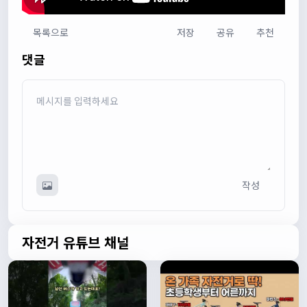
목록으로
저장
공유
추천
다다우운
13:44:05
댓글
회원가입 하단에 체크박스 중에 위 내용을 확인하였고, 동의
합니다. 라는 묻는데 뭘 동의한다는 말이에요?
관리자
13:50:05
안녕하세요 :) 템플릿이 그대로 노출되는것같습니다. 저희가
따로 동의를 구하는 항목은 없습니다 해당 내용 체크해보겠
습니다
관리자
13:54:54
작성
이름/휴대폰 번호는 이벤트에 활용될수 있다는 항목을 추가
해야하고 이에 동의한다는 체크박스내용이 필요할것같습니
다. 가입항목은 바로 수정해두겠습니다
쏭박
17:23:31
자전거 유튜브 채널
실시간 채팅 테스트
쏭박
17:23:34
1