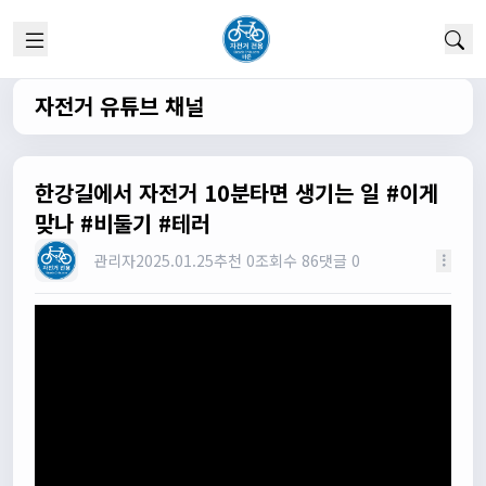
실시간 채팅 이군요
1/22/2025
고양이한마리
12:52:10
채팅 신기해여
자전거 유튜브 채널
원행
13:19:45
오 채팅기능까지..
원행
13:19:59
한강길에서 자전거 10분타면 생기는 일 #이게
새로운 자전거 커뮤니티가 되겠네요
맞나 #비둘기 #테러
관리자
13:26:16
관리자
2025.01.25
추천 0
조회수 86
댓글 0
모두들 환영합니다 :)
타데이포가차
13:29:16
식사들 하십셔
관리자
13:29:42