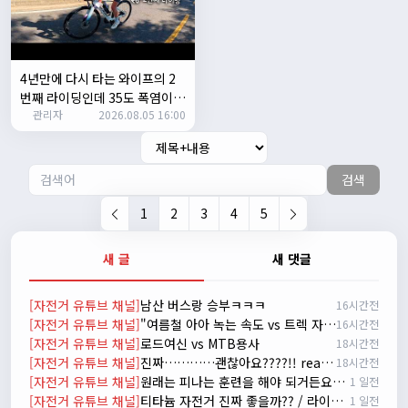
자출조아
15:14:23
시즌온 하신 분들 모두 안라하세요~~
2/17/2025
서준
20:17:55
4년만에 다시 타는 와이프의 2
시즌온이랑 안라가 몬가요?
번째 라이딩인데 35도 폭염이라
관리자
진우
01:50:08
2026.08.05 16:00
고? 과연 30키로를 쫒아올수 있
을까?
시즌온은 시즌이 시작됬다는거고 안라는 안전한 라이딩으로
알고있습니다
검색
자출조아
03:19:07
👍
1
2
3
4
5
2/20/2025
배과장
10:30:35
새 글
새 댓글
시즌이 곧 다가오네요 ^^ 모두 안전한 라이딩 하시기 바랍니
다
[자전거 유튜브 채널]
남산 버스랑 승부ㅋㅋㅋ
16시간전
2/22/2025
[자전거 유튜브 채널]
"여름철 아아 녹는 속도 vs 트렉 자전거 고장 나는 속도 ㅋㅋㅋ 입문용 MTB 끝판왕 추천"
16시간전
자출조아
18:44:23
[자전거 유튜브 채널]
로드여신 vs MTB용사
18시간전
넵!! 잔차나라도 시즌온과 함께 바쁜 하루하루 보내세요~~
[자전거 유튜브 채널]
진짜…………괜찮아요????!! really okay?😱너무 아플것 같아……ㅜㅜ
18시간전
3/1/2025
[자전거 유튜브 채널]
원래는 피나는 훈련을 해야 되거든요? 근데 다들 너무 힘들어하니까 우리가 치트키를 좀 써드릴게요. 아, KC 인증이 안나온다고요? 그럼 뭐... 얼른 훈련하러 안나가고 뭐하세요?
1 일전
자출조아
08:54:33
[자전거 유튜브 채널]
티타늄 자전거 진짜 좋을까?? / 라이트스피드 얼티밋 리뷰
1 일전