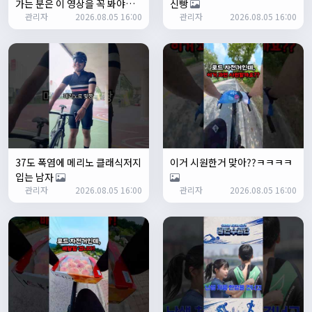
가는 분은 이 영상을 꼭 봐야합
신빵
1/24/2025
관리자
2026.08.05 16:00
관리자
2026.08.05 16:00
니다
존명
12:42:39
ㅎㅇㅇ
명신이
13:35:29
안녕하세요
1/27/2025
루나워커
20:37:55
좋네요. 이것저것 많이요
열심히타자
21:12:34
설연휴인데 날씨가..ㅠㅠ
37도 폭염에 메리노 클래식저지
이거 시원한거 맞아??ㅋㅋㅋㅋ
1/28/2025
입는 남자
꼬유
10:07:01
관리자
2026.08.05 16:00
관리자
2026.08.05 16:00
명절 행복하게 보내세요~ !!
1/29/2025
2chun
09:38:46
명절 잘 보내세요~!
명신이
12:33:45
명절 잘보내세요~
2/1/2025