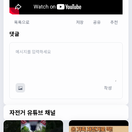
목록으로
저장
공유
추천
다다우운
13:44:05
댓글
회원가입 하단에 체크박스 중에 위 내용을 확인하였고, 동의
합니다. 라는 묻는데 뭘 동의한다는 말이에요?
관리자
13:50:05
안녕하세요 :) 템플릿이 그대로 노출되는것같습니다. 저희가
따로 동의를 구하는 항목은 없습니다 해당 내용 체크해보겠
습니다
관리자
13:54:54
작성
이름/휴대폰 번호는 이벤트에 활용될수 있다는 항목을 추가
해야하고 이에 동의한다는 체크박스내용이 필요할것같습니
다. 가입항목은 바로 수정해두겠습니다
쏭박
17:23:31
자전거 유튜브 채널
실시간 채팅 테스트
쏭박
17:23:34