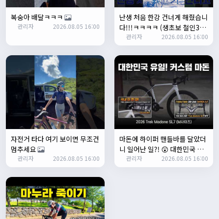
Leepi
08:05:10
복숭아 배달ㅋㅋㅋ
난생 처음 한강 건너게 해줬습니
좌측 로고(메인 대문) 누르면 홈으로 이동할때 왼쪽으로 가서
관리자
2026.08.05 16:00
다!!!ㅋㅋㅋㅋ (생초보 철인3종
눌러야 해서 불편하네요. 가운데에 있거나 빈공간을 눌러도
관리자
2026.08.05 16:00
입문시키기)
메인으로 이동하게 해주실수 있나요>?
2/3/2025
관리자
16:50:47
한번 확인해보겠습니다 :)
2/8/2025
명신이
10:43:01
너무 추워요
2/10/2025
부두게이 BRBR
09:54:20
자전거 타다 여기 보이면 무조건
마돈에 하이퍼 핸들바를 달았더
잔차나라 화이팅!!
멈추세요
니 일어난 일?! 😲 대한민국 유
관리자
10:15:31
관리자
2026.08.05 16:00
관리자
2026.08.05 16:00
일무이 커스텀 마돈 SL7 등장!
감사합니다 파이팅!!!!
2/14/2025
서준
22:03:11
저 첫 로드로 힉스 바버비 살려하는데 괜찮나요?
2/16/2025