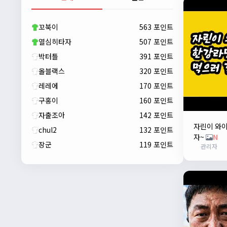
자출조아
00:23:43
새해 복많이 받으세요!!
꼬북이
563 포인트
자출조아
00:23:55
열심히타자
507 포인트
박터틀
391 포인트
올블랙스
320 포인트
레레에
170 포인트
구홍이
160 포인트
자출조아
142 포인트
자린이 와
chul2
132 포인트
자~
N
장군
119 포인트
관리자
자출조아
00:24:27
새해 복많이 받으세요!!
1/10/2026
Eun
13:55:48
픽시무료나눔해주실분