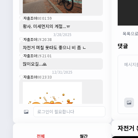
자출조아
00:01:59
황사. 미세먼지의 계절...ㅠ
목록으
3/28/2025
자출조아
19:20:38
댓글
자전거 며칠 못타도 좋으니 비 좀 ㄴ
자출조아
19:21:01
많이오길...🙏
12/31/2025
자출조아
00:23:33
자전거 
전체
월간