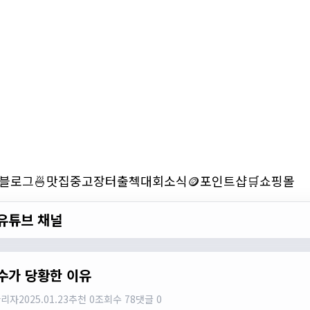
블로그
🍜맛집
중고장터
출첵
대회소식
🪙포인트샵
🛒쇼핑몰
유튜브 채널
수가 당황한 이유
관리자
2025.01.23
추천 0
조회수 78
댓글 0