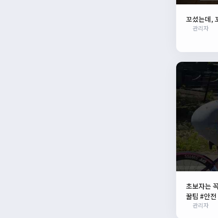
꼬셨는데, 
관리자
초보자는 꼭
꿀팁 #안전
관리자