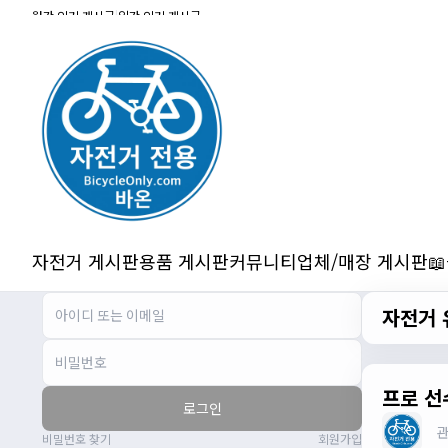
잔차나라 화이팅!!
월간 인기 게시글
|
일간 인기 게시글
관리자
10:15:31
감사합니다 파이팅!!!!
2/14/2025
서준
22:03:11
저 첫 로드로 힉스 바버비 살려하는데 괜찮
나요?
2/16/2025
자출조아
15:14:23
시즌온 하신 분들 모두 안라하세요~~
2/17/2025
자전거 게시판
용품 게시판
커뮤니티
업체/매장 게시판

서준
20:17:55
시즌온이랑 안라가 몬가요?
자전거 
진우
01:50:08
시즌온은 시즌이 시작됬다는거고 안라는
안전한 라이딩으로 알고있습니다
자출조아
03:19:07
프로 선
로그인
👍
비밀번호 찾기
회원가입
2/20/2025