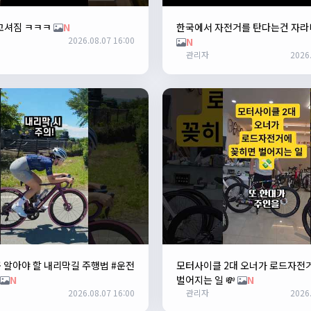
꼬셔짐 ㅋㅋㅋ
N
한국에서 자전거를 탄다는건 자라
2026.08.07 16:00
N
관리자
2026.
 알아야 할 내리막길 주행법 #운전
모터사이클 2대 오너가 로드자전
N
벌어지는 일 💸
N
2026.08.07 16:00
관리자
2026.