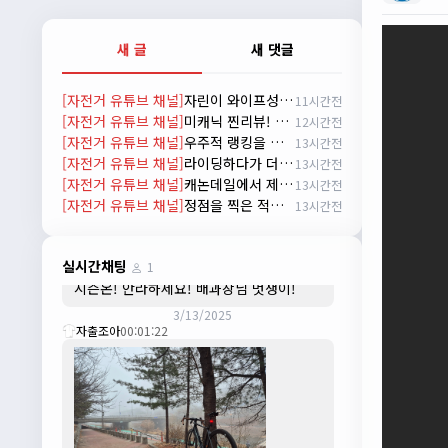
배과장
10:30:35
시즌이 곧 다가오네요 ^^ 모두 안전한 라이
새 글
새 댓글
딩 하시기 바랍니다
2/22/2025
[자전거 유튜브 채널]
자린이 와이프성장기 1편 한강라면을 먹어보자~
11시간전
자출조아
18:44:23
[자전거 유튜브 채널]
미캐닉 찐리뷰! 27년식 마돈 SL7의 비밀
12시간전
넵!! 잔차나라도 시즌온과 함께 바쁜 하루
[자전거 유튜브 채널]
우주적 랭킹을 가진 라이더
13시간전
하루 보내세요~~
[자전거 유튜브 채널]
라이딩하다가 더위 먹어 아무말이나 하는 신빵 인터뷰
13시간전
3/1/2025
[자전거 유튜브 채널]
캐논데일에서 제시한 미래 자전거. 캐논데일 시냅스 시승 리뷰
13시간전
자출조아
08:54:33
[자전거 유튜브 채널]
정점을 찍은 적이 없는데 에이징커브라고?
13시간전
수도권은 3.1절 연휴 비소식...ㅠ ㅠ
3/3/2025
JIWOON
23:26:13
실시간채팅
1
시즌온! 안라하세요! 배과장님 멋쟁이!
3/13/2025
자출조아
00:01:22