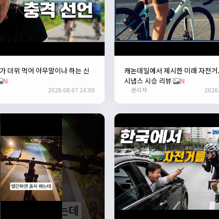
 더위 먹어 아무말이나 하는 신
캐논데일에서 제시한 미래 자전거
N
시냅스 시승 리뷰
N
2026.08.07 16:00
관리자
2026.