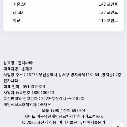
자출조아
142 포인트
chul2
132 포인트
장군
119 포인트
자출조아
00:24:27
새해 복많이 받으세요!!
1/10/2026
Eun
13:55:48
픽시무료나눔해주실분
상호명 : 잔차나라
대표자명 : 송재우
사업장 주소 : 46773 부산광역시 강서구 명지국제11로 64 (명지동) 2층
잔차나라
대표 전화 : 0519019314
사업자 등록번호 1880100613
통신판매업 신고번호 : 2022-부산강서구-0182호
개인정보보호책임자 : 송재우
오늘 1790 / 전체 697974
사이트 이용약관
개인정보처리방침
사이트맵
RSS
© 2026 자전거 전용, 바이시클온니, 바이시클온리