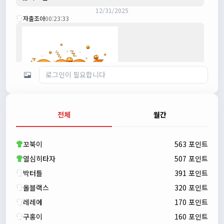
12/31/2025
자출조아
00:23:33
전체
월간
자출조아
00:23:43
새해 복많이 받으세요!!
꼬북이
563 포인트
자출조아
00:23:55
열심히타자
507 포인트
박터틀
391 포인트
올블랙스
320 포인트
레레에
170 포인트
구홍이
160 포인트