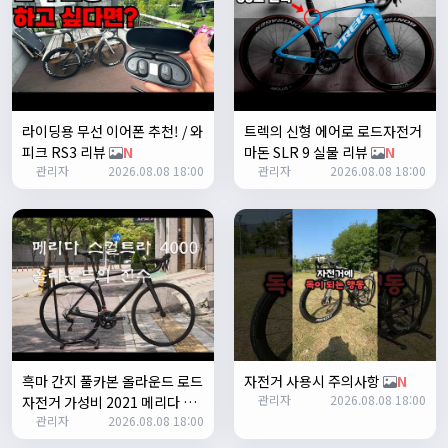
1
쏭박
17:23:35
2
쏭박
17:23:38
테스트 2
라이딩용 무선 이어폰 추천! / 와
트렉의 신형 에어로 로드자전거
쏭박
17:23:41
피크 RS3 리뷰
N
마돈 SLR 9 실물 리뷰
N
테스트 테스트
관리자
2026.08.08 18:00
관리자
2026.08.08 18:00
쏭박
17:24:16
흑마 간지 풀카본 올라운드 로드
자전거 사용시 주의사항
N
관리자
2026.08.08 18:00
자전거 가성비 2021 메리다 스
쏭박
17:24:22
관리자
2026.08.08 18:00
컬트라 4000/105구동계 유압
사진 업로드 테스트
식 디스크 브레이크
N