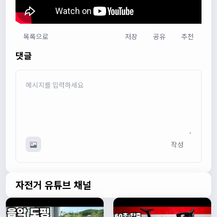
목록으로
저장
공유
추천
다다우운
13:44:05
댓글
회원가입 하단에 체크박스 중에 위 내용을 확인하였고, 동의
합니다. 라는 묻는데 뭘 동의한다는 말이에요?
관리자
13:50:05
안녕하세요 :) 템플릿이 그대로 노출되는것같습니다. 저희가
따로 동의를 구하는 항목은 없습니다 해당 내용 체크해보겠
습니다
관리자
13:54:54
작성
이름/휴대폰 번호는 이벤트에 활용될수 있다는 항목을 추가
해야하고 이에 동의한다는 체크박스내용이 필요할것같습니
다. 가입항목은 바로 수정해두겠습니다
쏭박
17:23:31
자전거 유튜브 채널
실시간 채팅 테스트
쏭박
17:23:34