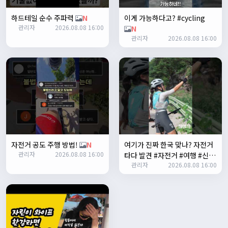
Leepi
08:05:10
하드테일 순수 주파력
N
이게 가능하다고? #cycling
좌측 로고(메인 대문) 누르면 홈으로 이동할때 왼쪽으로 가서
관리자
2026.08.08 16:00
N
눌러야 해서 불편하네요. 가운데에 있거나 빈공간을 눌러도
관리자
2026.08.08 16:00
메인으로 이동하게 해주실수 있나요>?
2/3/2025
관리자
16:50:47
한번 확인해보겠습니다 :)
2/8/2025
명신이
10:43:01
너무 추워요
2/10/2025
부두게이 BRBR
09:54:20
자전거 공도 주행 방법!
N
여기가 진짜 한국 맞나? 자전거
잔차나라 화이팅!!
관리자
2026.08.08 16:00
타다 발견 #자전거 #여행 #신기
관리자
10:15:31
관리자
2026.08.08 16:00
한곳
N
감사합니다 파이팅!!!!
2/14/2025
서준
22:03:11
저 첫 로드로 힉스 바버비 살려하는데 괜찮나요?
2/16/2025