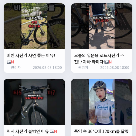
쏭박
17:24:35
테스트 완료입니다 :)
Leepi
02:57:35
1
알루미
06:16:14
뇽
1/23/2025
비싼 자전거 사면 좋은 이유!
오늘의 입문용 로드자전거 추
관리자
09:12:09
N
천! / 자바 라피다
N
사이트 가입자수가 100명이 넘었습니다 :)
관리자
2026.08.08 18:00
관리자
2026.08.08 18:00
관리자
09:12:12
다들 좋은하루되세요~
열심히타자
12:16:55
맛점하세요~
배과장
12:48:20
반갑습니다 여러분 ^_^
배과장
12:48:33
명절에도 열심히 맛있는 음식먹고 로라 타셔야지요 ㅎㅎ
픽시 자전거 불법인 이유
N
폭염 속 36°C에 120km를 달렸