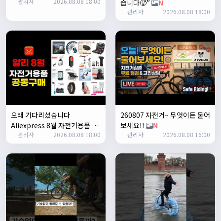
관리자
2026.08.08 18:00
습니다🥵”
N
1/24/2025
관리자
2026.08.08 18:00
존명
12:42:39
ㅎㅇㅇ
명신이
13:35:29
안녕하세요
1/27/2025
루나워커
20:37:55
좋네요. 이것저것 많이요
열심히타자
21:12:34
설연휴인데 날씨가..ㅠㅠ
오래 기다리셨습니다
260807 자전거~ 무엇이든 물어
1/28/2025
Aliexpress 8월 자전거용품 공
보세요!!
N
꼬유
10:07:01
관리자
2026.08.08 18:00
관리자
2026.08.08 16:00
동구매 지금 시작합니다
N
명절 행복하게 보내세요~ !!
1/29/2025
2chun
09:38:46
명절 잘 보내세요~!
명신이
12:33:45
명절 잘보내세요~
2/1/2025