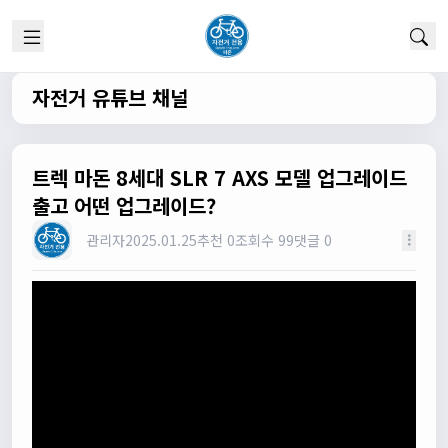
실시간 채팅 이군요
1/22/2025
고양이한마리
12:52:10
채팅 신기해여
자전거 유튜브 채널
원행
13:19:45
오 채팅기능까지..
원행
13:19:59
트렉 마돈 8세대 SLR 7 AXS 모델 업그레이드
새로운 자전거 커뮤니티가 되겠네요
출고 어떤 업그레이드?
관리자
13:26:16
관리자
2025.01.25
추천 0
조회수 99
댓글 0
모두들 환영합니다 :)
타데이포가차
13:29:16
식사들 하십셔
관리자
13:29:42