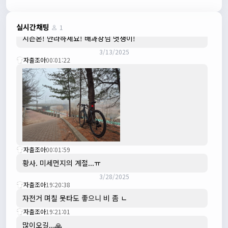
수도권은 3.1절 연휴 비소식...ㅠ ㅠ
3/3/2025
JIWOON
23:26:13
실시간채팅
1
시즌온! 안라하세요! 배과장님 멋쟁이!
3/13/2025
자출조아
00:01:22
자출조아
00:01:59
황사. 미세먼지의 계절...ㅠ
3/28/2025
자출조아
19:20:38
자전거 며칠 못타도 좋으니 비 좀 ㄴ
자출조아
19:21:01
많이오길...🙏