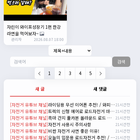
자출조아
15:14:23
시즌온 하신 분들 모두 안라하세요~~
2/17/2025
서준
20:17:55
자린이 와이프성장기 1편 한강
시즌온이랑 안라가 몬가요?
라면을 먹어보자~
관리자
진우
01:50:08
2026.08.07 18:00
시즌온은 시즌이 시작됬다는거고 안라는 안전한 라이딩으로
알고있습니다
검색
자출조아
03:19:07
👍
1
2
3
4
5
2/20/2025
배과장
10:30:35
새 글
새 댓글
시즌이 곧 다가오네요 ^^ 모두 안전한 라이딩 하시기 바랍니
다
[자전거 유튜브 채널]
라이딩용 무선 이어폰 추천! / 와피크 RS3 리뷰
21시간전
2/22/2025
[자전거 유튜브 채널]
트렉의 신형 에어로 로드자전거 마돈 SLR 9 실물 리뷰
21시간전
자출조아
18:44:23
[자전거 유튜브 채널]
흑마 간지 풀카본 올라운드 로드 자전거 가성비 2021 메리다 스컬트라 4000/105구동계 유압식 디스크 브레이크
21시간전
넵!! 잔차나라도 시즌온과 함께 바쁜 하루하루 보내세요~~
[자전거 유튜브 채널]
자전거 사용시 주의사항
21시간전
3/1/2025
[자전거 유튜브 채널]
비싼 자전거 사면 좋은 이유!
21시간전
자출조아
08:54:33
[자전거 유튜브 채널]
오늘의 입문용 로드자전거 추천! / 자바 라피다
21시간전