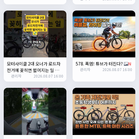
ㅎㅇㅇ
명신이
13:35:29
안녕하세요
1/27/2025
루나워커
20:37:55
좋네요. 이것저것 많이요
열심히타자
21:12:34
설연휴인데 날씨가..ㅠㅠ
모터사이클 2대 오너가 로드자
578. 폭염! 튜브가 터진다?
N
관리자
2026.08.07 16:00
1/28/2025
전거에 꽂히면 벌어지는 일 💸
꼬유
10:07:01
관리자
2026.08.07 16:00
N
명절 행복하게 보내세요~ !!
1/29/2025
2chun
09:38:46
명절 잘 보내세요~!
명신이
12:33:45
명절 잘보내세요~
2/1/2025
Leepi
08:05:10