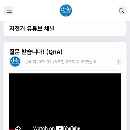
1/22/2025
고양이한마리
12:52:10
채팅 신기해여
원행
13:19:45
자전거 유튜브 채널
오 채팅기능까지..
원행
13:19:59
새로운 자전거 커뮤니티가 되겠네요
질문 받습니다! (QnA)
관리자
13:26:16
관리자
2025.01.25
추천 0
조회수 83
댓글 0
모두들 환영합니다 :)
타데이포가차
13:29:16
식사들 하십셔
관리자
13:29:42