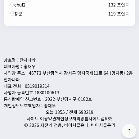
chul2
132 포인트
장군
119 포인트
자출조아
00:24:27
새해 복많이 받으세요!!
1/10/2026
Eun
13:55:48
픽시무료나눔해주실분
상호명 : 잔차나라
대표자명 : 송재우
사업장 주소 : 46773 부산광역시 강서구 명지국제11로 64 (명지동) 2층
잔차나라
대표 전화 : 0519019314
사업자 등록번호 1880100613
통신판매업 신고번호 : 2022-부산강서구-0182호
개인정보보호책임자 : 송재우
오늘 1355 / 전체 693219
사이트 이용약관
개인정보처리방침
사이트맵
RSS
© 2026 자전거 전용, 바이시클온니, 바이시클온리