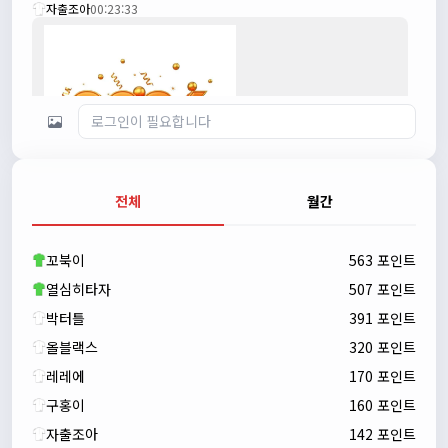
자출조아
00:23:33
전체
월간
자출조아
00:23:43
새해 복많이 받으세요!!
꼬북이
563 포인트
자출조아
00:23:55
열심히타자
507 포인트
박터틀
391 포인트
올블랙스
320 포인트
레레에
170 포인트
구홍이
160 포인트
자출조아
142 포인트