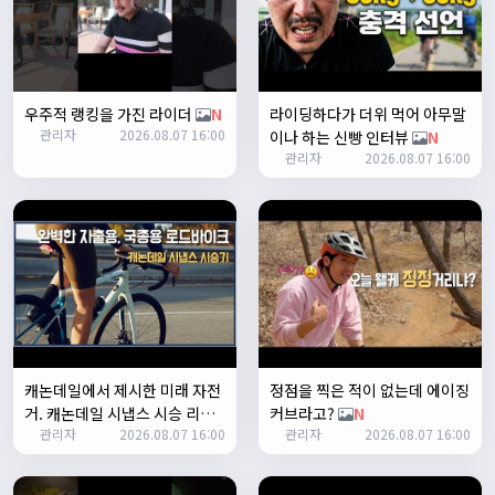
쏭박
17:23:35
2
쏭박
17:23:38
테스트 2
우주적 랭킹을 가진 라이더
N
라이딩하다가 더위 먹어 아무말
쏭박
17:23:41
관리자
2026.08.07 16:00
이나 하는 신빵 인터뷰
N
테스트 테스트
관리자
2026.08.07 16:00
쏭박
17:24:16
캐논데일에서 제시한 미래 자전
정점을 찍은 적이 없는데 에이징
거. 캐논데일 시냅스 시승 리뷰
커브라고?
N
쏭박
17:24:22
관리자
2026.08.07 16:00
관리자
2026.08.07 16:00
N
사진 업로드 테스트
쏭박
17:24:35