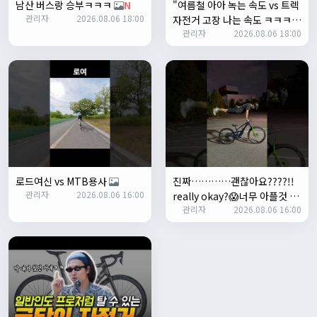
남산 버스랑 승부ㅋㅋㅋ
N
"여름철 아아 녹는 속도 vs 트렉
좌측 로고(메인 대문) 누르면 홈으로 이동할때 왼쪽으로 가서
관리자
2026.08.06 18:00
자전거 고장 나는 속도 ㅋㅋㅋ
눌러야 해서 불편하네요. 가운데에 있거나 빈공간을 눌러도
관리자
2026.08.06 18:00
입문용 MTB 끝판왕 추천"
N
메인으로 이동하게 해주실수 있나요>?
2/3/2025
관리자
16:50:47
한번 확인해보겠습니다 :)
2/8/2025
명신이
10:43:01
너무 추워요
2/10/2025
부두게이 BRBR
09:54:20
로드여신 vs MTB용사
진짜…………괜찮아요????!!
잔차나라 화이팅!!
관리자
2026.08.06 16:00
really okay?😱너무 아플것 같
관리자
10:15:31
관리자
2026.08.06 16:00
아……ㅜㅜ
감사합니다 파이팅!!!!
2/14/2025
서준
22:03:11
저 첫 로드로 힉스 바버비 살려하는데 괜찮나요?
2/16/2025
자출조아
15:14:23