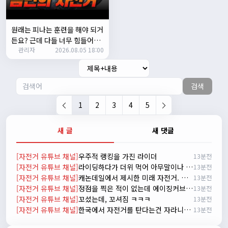
시즌온 하신 분들 모두 안라하세요~~
2/17/2025
서준
20:17:55
원래는 피나는 훈련을 해야 되거
시즌온이랑 안라가 몬가요?
든요? 근데 다들 너무 힘들어하
관리자
진우
01:50:08
2026.08.05 18:00
니까 우리가 치트키를 좀 써드릴
게요. 아, KC 인증이 안나온다고
시즌온은 시즌이 시작됬다는거고 안라는 안전한 라이딩으로
요? 그럼 뭐... 얼른 훈련하러 안
알고있습니다
나가고 뭐하세요?
검색
자출조아
03:19:07
👍
1
2
3
4
5
2/20/2025
배과장
10:30:35
새 글
새 댓글
시즌이 곧 다가오네요 ^^ 모두 안전한 라이딩 하시기 바랍니
다
[자전거 유튜브 채널]
우주적 랭킹을 가진 라이더
13분전
2/22/2025
[자전거 유튜브 채널]
라이딩하다가 더위 먹어 아무말이나 하는 신빵 인터뷰
13분전
자출조아
18:44:23
[자전거 유튜브 채널]
캐논데일에서 제시한 미래 자전거. 캐논데일 시냅스 시승 리뷰
13분전
넵!! 잔차나라도 시즌온과 함께 바쁜 하루하루 보내세요~~
[자전거 유튜브 채널]
정점을 찍은 적이 없는데 에이징커브라고?
13분전
3/1/2025
[자전거 유튜브 채널]
꼬셨는데, 꼬셔짐 ㅋㅋㅋ
13분전
자출조아
08:54:33
[자전거 유튜브 채널]
한국에서 자전거를 탄다는건 자라니가 되는것
13분전
수도권은 3.1절 연휴 비소식...ㅠ ㅠ