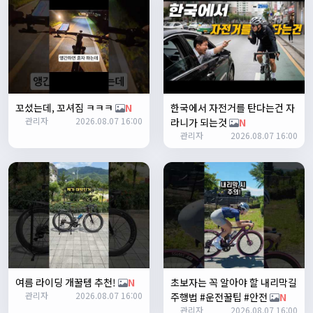
테스트 완료입니다 :)
Leepi
02:57:35
1
알루미
06:16:14
뇽
1/23/2025
꼬셨는데, 꼬셔짐 ㅋㅋㅋ
N
한국에서 자전거를 탄다는건 자
관리자
09:12:09
관리자
2026.08.07 16:00
라니가 되는것
N
사이트 가입자수가 100명이 넘었습니다 :)
관리자
2026.08.07 16:00
관리자
09:12:12
다들 좋은하루되세요~
열심히타자
12:16:55
맛점하세요~
배과장
12:48:20
반갑습니다 여러분 ^_^
배과장
12:48:33
명절에도 열심히 맛있는 음식먹고 로라 타셔야지요 ㅎㅎ
여름 라이딩 개꿀템 추천!
N
초보자는 꼭 알아야 할 내리막길
관리자
2026.08.07 16:00
주행법 #운전꿀팁 #안전
N
1/24/2025
관리자
2026.08.07 16:00
존명
12:42:39