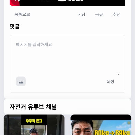
목록으로
저장
공유
추천
다다우운
13:44:05
댓글
회원가입 하단에 체크박스 중에 위 내용을 확인하였고, 동의
합니다. 라는 묻는데 뭘 동의한다는 말이에요?
관리자
13:50:05
안녕하세요 :) 템플릿이 그대로 노출되는것같습니다. 저희가
따로 동의를 구하는 항목은 없습니다 해당 내용 체크해보겠
습니다
관리자
13:54:54
작성
이름/휴대폰 번호는 이벤트에 활용될수 있다는 항목을 추가
해야하고 이에 동의한다는 체크박스내용이 필요할것같습니
다. 가입항목은 바로 수정해두겠습니다
쏭박
17:23:31
자전거 유튜브 채널
실시간 채팅 테스트
쏭박
17:23:34
1