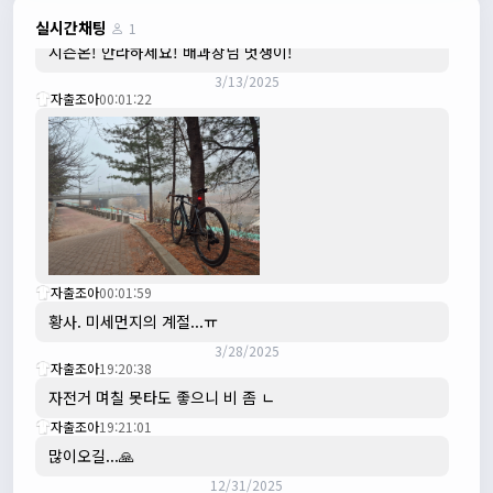
3/3/2025
JIWOON
23:26:13
실시간채팅
1
시즌온! 안라하세요! 배과장님 멋쟁이!
3/13/2025
자출조아
00:01:22
자출조아
00:01:59
황사. 미세먼지의 계절...ㅠ
3/28/2025
자출조아
19:20:38
자전거 며칠 못타도 좋으니 비 좀 ㄴ
자출조아
19:21:01
많이오길...🙏
12/31/2025