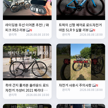
쏭박
17:23:35
2
쏭박
17:23:38
테스트 2
라이딩용 무선 이어폰 추천! / 와
트렉의 신형 에어로 로드자전거
쏭박
17:23:41
피크 RS3 리뷰
N
마돈 SLR 9 실물 리뷰
N
테스트 테스트
관리자
2026.08.08 18:00
관리자
2026.08.08 18:00
쏭박
17:24:16
흑마 간지 풀카본 올라운드 로드
자전거 사용시 주의사항
N
관리자
2026.08.08 18:00
자전거 가성비 2021 메리다 스
쏭박
17:24:22
관리자
2026.08.08 18:00
컬트라 4000/105구동계 유압
사진 업로드 테스트
식 디스크 브레이크
N
쏭박
17:24:35