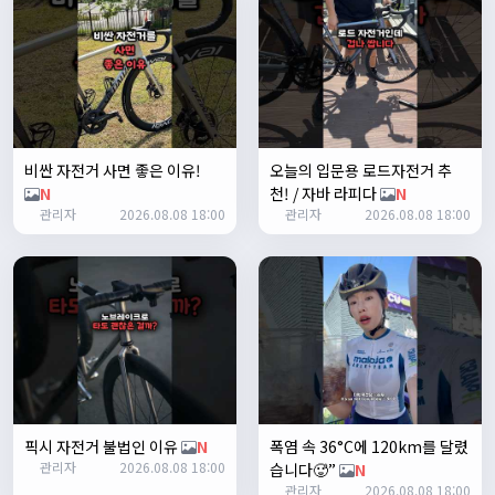
테스트 완료입니다 :)
Leepi
02:57:35
1
알루미
06:16:14
뇽
1/23/2025
비싼 자전거 사면 좋은 이유!
오늘의 입문용 로드자전거 추
관리자
09:12:09
N
천! / 자바 라피다
N
사이트 가입자수가 100명이 넘었습니다 :)
관리자
2026.08.08 18:00
관리자
2026.08.08 18:00
관리자
09:12:12
다들 좋은하루되세요~
열심히타자
12:16:55
맛점하세요~
배과장
12:48:20
반갑습니다 여러분 ^_^
배과장
12:48:33
명절에도 열심히 맛있는 음식먹고 로라 타셔야지요 ㅎㅎ
픽시 자전거 불법인 이유
N
폭염 속 36°C에 120km를 달렸
관리자
2026.08.08 18:00
습니다🥵”
N
1/24/2025
관리자
2026.08.08 18:00
존명
12:42:39