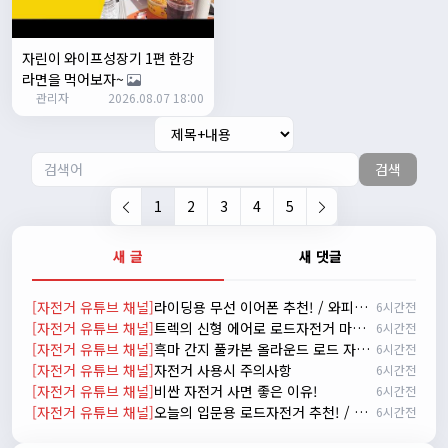
시즌온 하신 분들 모두 안라하세요~~
2/17/2025
서준
20:17:55
자린이 와이프성장기 1편 한강
시즌온이랑 안라가 몬가요?
라면을 먹어보자~
관리자
진우
01:50:08
2026.08.07 18:00
시즌온은 시즌이 시작됬다는거고 안라는 안전한 라이딩으로
알고있습니다
검색
자출조아
03:19:07
👍
1
2
3
4
5
2/20/2025
배과장
10:30:35
새 글
새 댓글
시즌이 곧 다가오네요 ^^ 모두 안전한 라이딩 하시기 바랍니
다
[자전거 유튜브 채널]
라이딩용 무선 이어폰 추천! / 와피크 RS3 리뷰
6시간전
2/22/2025
[자전거 유튜브 채널]
트렉의 신형 에어로 로드자전거 마돈 SLR 9 실물 리뷰
6시간전
자출조아
18:44:23
[자전거 유튜브 채널]
흑마 간지 풀카본 올라운드 로드 자전거 가성비 2021 메리다 스컬트라 4000/105구동계 유압식 디스크 브레이크
6시간전
넵!! 잔차나라도 시즌온과 함께 바쁜 하루하루 보내세요~~
[자전거 유튜브 채널]
자전거 사용시 주의사항
6시간전
3/1/2025
[자전거 유튜브 채널]
비싼 자전거 사면 좋은 이유!
6시간전
자출조아
08:54:33
[자전거 유튜브 채널]
오늘의 입문용 로드자전거 추천! / 자바 라피다
6시간전
수도권은 3.1절 연휴 비소식...ㅠ ㅠ