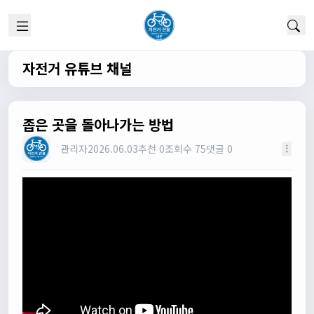
1/22/2025
고양이한마리
12:52:10
채팅 신기해여
원행
13:19:45
자전거 유튜브 채널
오 채팅기능까지..
원행
13:19:59
새로운 자전거 커뮤니티가 되겠네요
좁은 곳을 돌아나가는 방법
관리자
13:26:16
관리자
2026.06.03
추천 0
조회수 75
댓글 0
모두들 환영합니다 :)
타데이포가차
13:29:16
식사들 하십셔
관리자
13:29:42