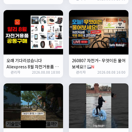
ㅎㅇㅇ
명신이
13:35:29
안녕하세요
1/27/2025
루나워커
20:37:55
좋네요. 이것저것 많이요
열심히타자
21:12:34
설연휴인데 날씨가..ㅠㅠ
오래 기다리셨습니다
260807 자전거~ 무엇이든 물어
1/28/2025
Aliexpress 8월 자전거용품 공
보세요!!
N
꼬유
10:07:01
관리자
2026.08.08 18:00
관리자
2026.08.08 16:00
동구매 지금 시작합니다
N
명절 행복하게 보내세요~ !!
1/29/2025
2chun
09:38:46
명절 잘 보내세요~!
명신이
12:33:45
명절 잘보내세요~
2/1/2025
Leepi
08:05:10