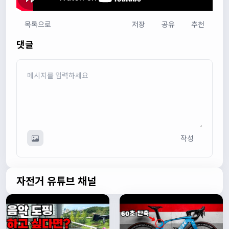
목록으로
저장
공유
추천
다다우운
13:44:05
댓글
회원가입 하단에 체크박스 중에 위 내용을 확인하였고, 동의
합니다. 라는 묻는데 뭘 동의한다는 말이에요?
관리자
13:50:05
안녕하세요 :) 템플릿이 그대로 노출되는것같습니다. 저희가
따로 동의를 구하는 항목은 없습니다 해당 내용 체크해보겠
습니다
관리자
13:54:54
작성
이름/휴대폰 번호는 이벤트에 활용될수 있다는 항목을 추가
해야하고 이에 동의한다는 체크박스내용이 필요할것같습니
다. 가입항목은 바로 수정해두겠습니다
쏭박
17:23:31
자전거 유튜브 채널
실시간 채팅 테스트
쏭박
17:23:34
1