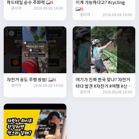
하드테일 순수 주파력
N
이게 가능하다고? #cycling
좌측 로고(메인 대문) 누르면 홈으로 이동할때 왼쪽으로 가서
관리자
2026.08.08 16:00
N
눌러야 해서 불편하네요. 가운데에 있거나 빈공간을 눌러도
관리자
2026.08.08 16:00
메인으로 이동하게 해주실수 있나요>?
2/3/2025
관리자
16:50:47
한번 확인해보겠습니다 :)
2/8/2025
명신이
10:43:01
너무 추워요
2/10/2025
부두게이 BRBR
09:54:20
자전거 공도 주행 방법!
N
여기가 진짜 한국 맞나? 자전거
잔차나라 화이팅!!
관리자
2026.08.08 16:00
타다 발견 #자전거 #여행 #신기
관리자
10:15:31
관리자
2026.08.08 16:00
한곳
N
감사합니다 파이팅!!!!
2/14/2025
서준
22:03:11
저 첫 로드로 힉스 바버비 살려하는데 괜찮나요?
2/16/2025
자출조아
15:14:23