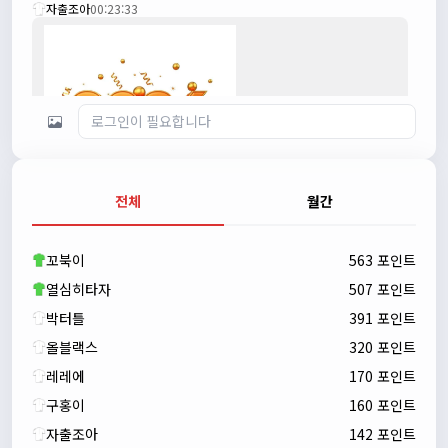
자출조아
00:23:33
전체
월간
자출조아
00:23:43
새해 복많이 받으세요!!
꼬북이
563 포인트
자출조아
00:23:55
열심히타자
507 포인트
박터틀
391 포인트
올블랙스
320 포인트
레레에
170 포인트
구홍이
160 포인트
자출조아
142 포인트