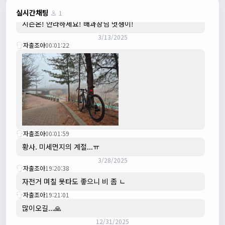
3/3/2025
JIWOON
23:26:13
실시간채팅
1
시즌온! 안라하세요! 배과장님 멋쟁이!
3/13/2025
자출조아
00:01:22
자출조아
00:01:59
황사. 미세먼지의 계절...ㅠ
3/28/2025
자출조아
19:20:38
자전거 며칠 못타도 좋으니 비 좀 ㄴ
자출조아
19:21:01
많이오길...🙏
12/31/2025