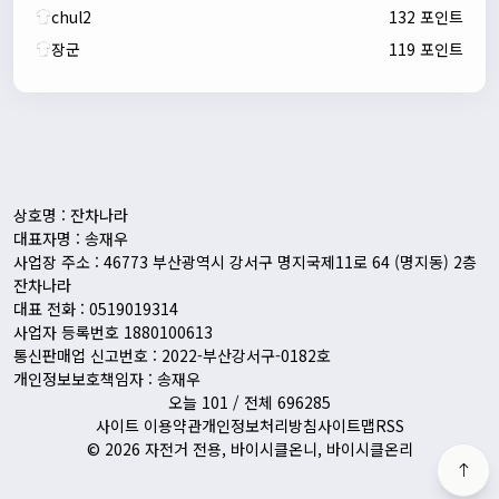
chul2
132 포인트
장군
119 포인트
자출조아
00:24:27
새해 복많이 받으세요!!
1/10/2026
Eun
13:55:48
픽시무료나눔해주실분
상호명 : 잔차나라
대표자명 : 송재우
사업장 주소 : 46773 부산광역시 강서구 명지국제11로 64 (명지동) 2층
잔차나라
대표 전화 : 0519019314
사업자 등록번호 1880100613
통신판매업 신고번호 : 2022-부산강서구-0182호
개인정보보호책임자 : 송재우
오늘 101 / 전체 696285
사이트 이용약관
개인정보처리방침
사이트맵
RSS
© 2026 자전거 전용, 바이시클온니, 바이시클온리