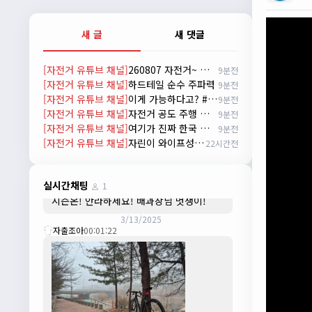
배과장
10:30:35
시즌이 곧 다가오네요 ^^ 모두 안전한 라이
새 글
새 댓글
딩 하시기 바랍니다
2/22/2025
[자전거 유튜브 채널]
260807 자전거~ 무엇이든 물어보세요!!
9분전
자출조아
18:44:23
[자전거 유튜브 채널]
하드테일 순수 주파력
9분전
넵!! 잔차나라도 시즌온과 함께 바쁜 하루
[자전거 유튜브 채널]
이게 가능하다고? #cycling
9분전
하루 보내세요~~
[자전거 유튜브 채널]
자전거 공도 주행 방법!
9분전
3/1/2025
[자전거 유튜브 채널]
여기가 진짜 한국 맞나? 자전거 타다 발견 #자전거 #여행 #신기한곳
9분전
자출조아
08:54:33
[자전거 유튜브 채널]
자린이 와이프성장기 1편 한강라면을 먹어보자~
22시간전
수도권은 3.1절 연휴 비소식...ㅠ ㅠ
3/3/2025
JIWOON
23:26:13
실시간채팅
1
시즌온! 안라하세요! 배과장님 멋쟁이!
3/13/2025
자출조아
00:01:22