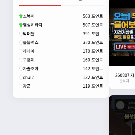
자출조아
00:23:43
새해 복많이 받으세요!!
꼬북이
563 포인트
자출조아
00:23:55
열심히타자
507 포인트
박터틀
391 포인트
올블랙스
320 포인트
레레에
170 포인트
구홍이
160 포인트
자출조아
142 포인트
260807
chul2
132 포인트
관리자
장군
119 포인트
자출조아
00:24:27
새해 복많이 받으세요!!
1/10/2026
Eun
13:55:48
픽시무료나눔해주실분