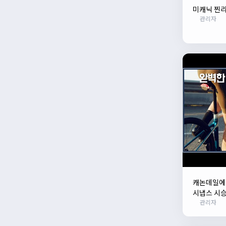
미캐닉 찐리
관리자
캐논데일에서
시냅스 시승
관리자