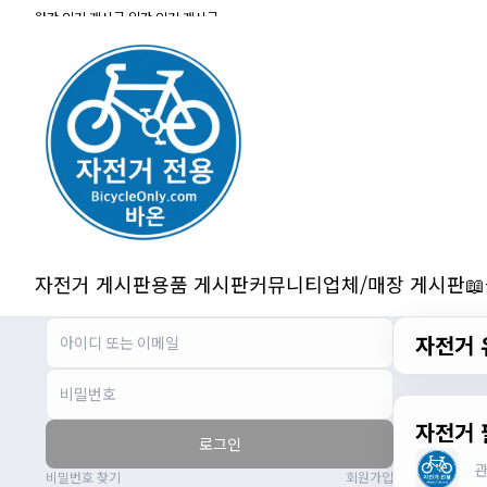
잔차나라 화이팅!!
월간 인기 게시글
|
일간 인기 게시글
관리자
10:15:31
감사합니다 파이팅!!!!
2/14/2025
서준
22:03:11
저 첫 로드로 힉스 바버비 살려하는데 괜찮
나요?
2/16/2025
자출조아
15:14:23
시즌온 하신 분들 모두 안라하세요~~
2/17/2025
자전거 게시판
용품 게시판
커뮤니티
업체/매장 게시판

서준
20:17:55
시즌온이랑 안라가 몬가요?
자전거 
진우
01:50:08
시즌온은 시즌이 시작됬다는거고 안라는
안전한 라이딩으로 알고있습니다
자출조아
03:19:07
자전거 
로그인
👍
비밀번호 찾기
회원가입
2/20/2025