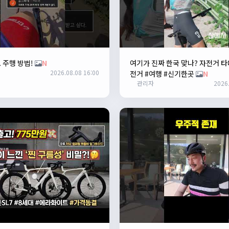
 주행 방법!
N
여기가 진짜 한국 맞나? 자전거 타
2026.08.08 16:00
전거 #여행 #신기한곳
N
관리자
2026.