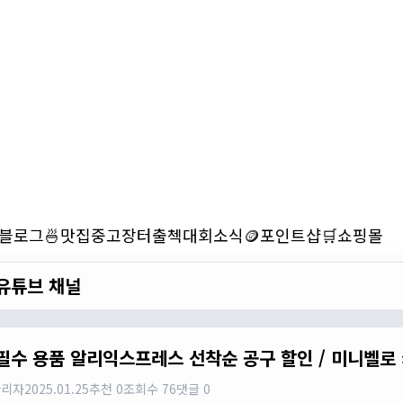
블로그
🍜맛집
중고장터
출첵
대회소식
🪙포인트샵
🛒쇼핑몰
유튜브 채널
필수 용품 알리익스프레스 선착순 공구 할인 / 미니벨로 
관리자
2025.01.25
추천 0
조회수 76
댓글 0