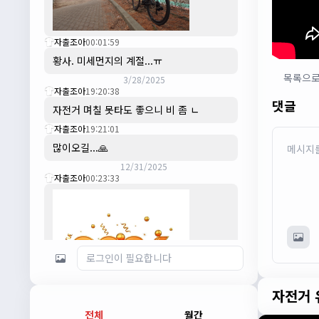
자출조아
00:01:59
황사. 미세먼지의 계절...ㅠ
목록으
3/28/2025
자출조아
19:20:38
댓글
자전거 며칠 못타도 좋으니 비 좀 ㄴ
자출조아
19:21:01
많이오길...🙏
12/31/2025
자출조아
00:23:33
자전거 
전체
월간