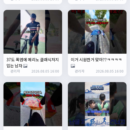
ㅎㅇㅇ
명신이
13:35:29
안녕하세요
1/27/2025
루나워커
20:37:55
좋네요. 이것저것 많이요
열심히타자
21:12:34
설연휴인데 날씨가..ㅠㅠ
37도 폭염에 메리노 클래식저지
이거 시원한거 맞아??ㅋㅋㅋㅋ
1/28/2025
입는 남자
꼬유
10:07:01
관리자
2026.08.05 16:00
관리자
2026.08.05 16:00
명절 행복하게 보내세요~ !!
1/29/2025
2chun
09:38:46
명절 잘 보내세요~!
명신이
12:33:45
명절 잘보내세요~
2/1/2025
Leepi
08:05:10