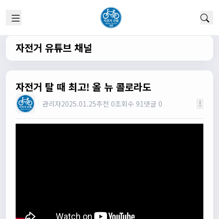
1/22/2025
고양이한마리
12:52:10
채팅 신기해여
원행
13:19:45
자전거 유튜브 채널
오 채팅기능까지..
원행
13:19:59
새로운 자전거 커뮤니티가 되겠네요
자전거 탈 때 최고! 올 뉴 콜로라도
관리자
13:26:16
관리자
2025.01.25
추천 0
조회수 91
댓글 0
모두들 환영합니다 :)
타데이포가차
13:29:16
식사들 하십셔
관리자
13:29:42