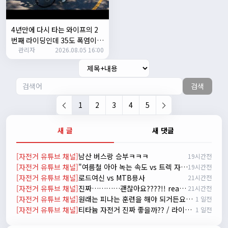
시즌온 하신 분들 모두 안라하세요~~
2/17/2025
서준
20:17:55
4년만에 다시 타는 와이프의 2
시즌온이랑 안라가 몬가요?
번째 라이딩인데 35도 폭염이라
관리자
진우
01:50:08
2026.08.05 16:00
고? 과연 30키로를 쫒아올수 있
을까?
시즌온은 시즌이 시작됬다는거고 안라는 안전한 라이딩으로
알고있습니다
검색
자출조아
03:19:07
👍
1
2
3
4
5
2/20/2025
배과장
10:30:35
새 글
새 댓글
시즌이 곧 다가오네요 ^^ 모두 안전한 라이딩 하시기 바랍니
다
[자전거 유튜브 채널]
남산 버스랑 승부ㅋㅋㅋ
19시간전
2/22/2025
[자전거 유튜브 채널]
"여름철 아아 녹는 속도 vs 트렉 자전거 고장 나는 속도 ㅋㅋㅋ 입문용 MTB 끝판왕 추천"
19시간전
자출조아
18:44:23
[자전거 유튜브 채널]
로드여신 vs MTB용사
21시간전
넵!! 잔차나라도 시즌온과 함께 바쁜 하루하루 보내세요~~
[자전거 유튜브 채널]
진짜…………괜찮아요????!! really okay?😱너무 아플것 같아……ㅜㅜ
21시간전
3/1/2025
[자전거 유튜브 채널]
원래는 피나는 훈련을 해야 되거든요? 근데 다들 너무 힘들어하니까 우리가 치트키를 좀 써드릴게요. 아, KC 인증이 안나온다고요? 그럼 뭐... 얼른 훈련하러 안나가고 뭐하세요?
1 일전
자출조아
08:54:33
[자전거 유튜브 채널]
티타늄 자전거 진짜 좋을까?? / 라이트스피드 얼티밋 리뷰
1 일전
수도권은 3.1절 연휴 비소식...ㅠ ㅠ