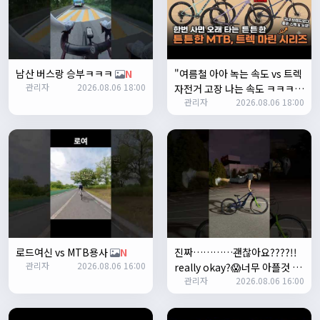
쏭박
17:23:35
2
쏭박
17:23:38
테스트 2
남산 버스랑 승부ㅋㅋㅋ
N
"여름철 아아 녹는 속도 vs 트렉
쏭박
17:23:41
관리자
2026.08.06 18:00
자전거 고장 나는 속도 ㅋㅋㅋ
테스트 테스트
관리자
2026.08.06 18:00
입문용 MTB 끝판왕 추천"
N
쏭박
17:24:16
로드여신 vs MTB용사
N
진짜…………괜찮아요????!!
관리자
2026.08.06 16:00
really okay?😱너무 아플것 같
쏭박
17:24:22
관리자
2026.08.06 16:00
아……ㅜㅜ
N
사진 업로드 테스트
쏭박
17:24:35