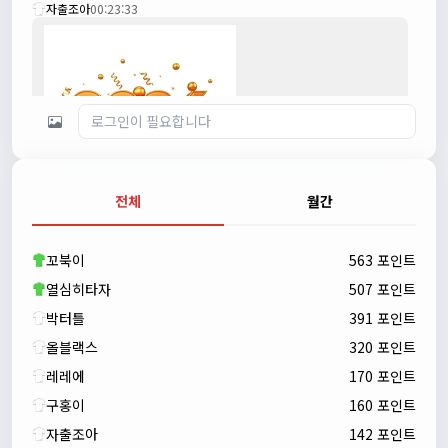
자출조아
00:23:33
전체
월간
자출조아
00:23:43
새해 복많이 받으세요!!
꼬북이
563 포인트
자출조아
00:23:55
열심히타자
507 포인트
박터틀
391 포인트
올블랙스
320 포인트
레레에
170 포인트
구홍이
160 포인트
자출조아
142 포인트