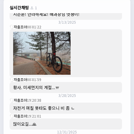
3/3/2025
JIWOON
23:26:13
실시간채팅
1
시즌온! 안라하세요! 배과장님 멋쟁이!
3/13/2025
자출조아
00:01:22
자출조아
00:01:59
황사. 미세먼지의 계절...ㅠ
3/28/2025
자출조아
19:20:38
자전거 며칠 못타도 좋으니 비 좀 ㄴ
자출조아
19:21:01
많이오길...🙏
12/31/2025