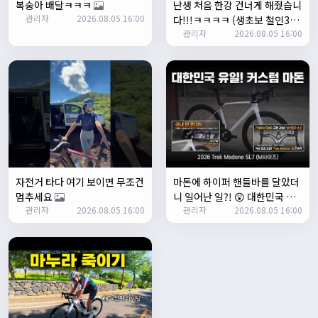
복숭아 배달ㅋㅋㅋ
난생 처음 한강 건너게 해줬습니
좌측 로고(메인 대문) 누르면 홈으로 이동할때 왼쪽으로 가서
관리자
2026.08.05 16:00
다!!!ㅋㅋㅋㅋ (생초보 철인3종
눌러야 해서 불편하네요. 가운데에 있거나 빈공간을 눌러도
관리자
2026.08.05 16:00
입문시키기)
메인으로 이동하게 해주실수 있나요>?
2/3/2025
관리자
16:50:47
한번 확인해보겠습니다 :)
2/8/2025
명신이
10:43:01
너무 추워요
2/10/2025
부두게이 BRBR
09:54:20
자전거 타다 여기 보이면 무조건
마돈에 하이퍼 핸들바를 달았더
잔차나라 화이팅!!
멈추세요
니 일어난 일?! 😲 대한민국 유
관리자
10:15:31
관리자
2026.08.05 16:00
관리자
2026.08.05 16:00
일무이 커스텀 마돈 SL7 등장!
감사합니다 파이팅!!!!
2/14/2025
서준
22:03:11
저 첫 로드로 힉스 바버비 살려하는데 괜찮나요?
2/16/2025
자출조아
15:14:23