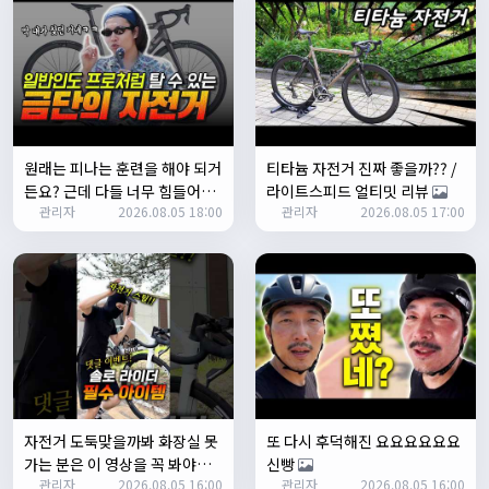
테스트 완료입니다 :)
Leepi
02:57:35
1
알루미
06:16:14
뇽
1/23/2025
원래는 피나는 훈련을 해야 되거
티타늄 자전거 진짜 좋을까?? /
관리자
09:12:09
든요? 근데 다들 너무 힘들어하
라이트스피드 얼티밋 리뷰
사이트 가입자수가 100명이 넘었습니다 :)
관리자
2026.08.05 18:00
관리자
2026.08.05 17:00
니까 우리가 치트키를 좀 써드릴
게요. 아, KC 인증이 안나온다고
관리자
09:12:12
요? 그럼 뭐... 얼른 훈련하러 안
다들 좋은하루되세요~
나가고 뭐하세요?
열심히타자
12:16:55
맛점하세요~
배과장
12:48:20
반갑습니다 여러분 ^_^
배과장
12:48:33
명절에도 열심히 맛있는 음식먹고 로라 타셔야지요 ㅎㅎ
자전거 도둑맞을까봐 화장실 못
또 다시 후덕해진 요요요요요요
가는 분은 이 영상을 꼭 봐야합
신빵
1/24/2025
관리자
2026.08.05 16:00
관리자
2026.08.05 16:00
니다
존명
12:42:39