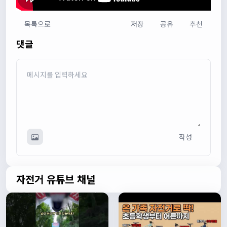
목록으로
저장
공유
추천
다다우운
13:44:05
댓글
회원가입 하단에 체크박스 중에 위 내용을 확인하였고, 동의
합니다. 라는 묻는데 뭘 동의한다는 말이에요?
관리자
13:50:05
안녕하세요 :) 템플릿이 그대로 노출되는것같습니다. 저희가
따로 동의를 구하는 항목은 없습니다 해당 내용 체크해보겠
습니다
관리자
13:54:54
작성
이름/휴대폰 번호는 이벤트에 활용될수 있다는 항목을 추가
해야하고 이에 동의한다는 체크박스내용이 필요할것같습니
다. 가입항목은 바로 수정해두겠습니다
쏭박
17:23:31
자전거 유튜브 채널
실시간 채팅 테스트
쏭박
17:23:34
1