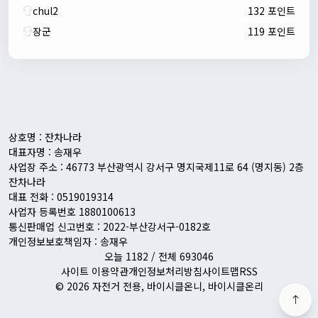
chul2
132 포인트
장군
119 포인트
자출조아
00:24:27
새해 복많이 받으세요!!
1/10/2026
Eun
13:55:48
픽시무료나눔해주실분
상호명 : 잔차나라
대표자명 : 송재우
사업장 주소 : 46773 부산광역시 강서구 명지국제11로 64 (명지동) 2층
잔차나라
대표 전화 : 0519019314
사업자 등록번호 1880100613
통신판매업 신고번호 : 2022-부산강서구-0182호
개인정보보호책임자 : 송재우
오늘 1182 / 전체 693046
사이트 이용약관
개인정보처리방침
사이트맵
RSS
© 2026 자전거 전용, 바이시클온니, 바이시클온리