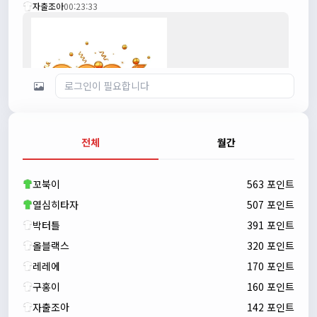
자출조아
00:23:33
전체
월간
자출조아
00:23:43
새해 복많이 받으세요!!
꼬북이
563 포인트
자출조아
00:23:55
열심히타자
507 포인트
박터틀
391 포인트
올블랙스
320 포인트
레레에
170 포인트
구홍이
160 포인트
자출조아
142 포인트