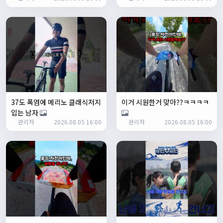
ㅎㅇㅇ
명신이
13:35:29
안녕하세요
1/27/2025
루나워커
20:37:55
좋네요. 이것저것 많이요
열심히타자
21:12:34
설연휴인데 날씨가..ㅠㅠ
37도 폭염에 메리노 클래식저지
이거 시원한거 맞아??ㅋㅋㅋㅋ
1/28/2025
입는 남자
꼬유
10:07:01
관리자
2026.08.05 16:00
관리자
2026.08.05 16:00
명절 행복하게 보내세요~ !!
1/29/2025
2chun
09:38:46
명절 잘 보내세요~!
명신이
12:33:45
명절 잘보내세요~
2/1/2025
Leepi
08:05:10