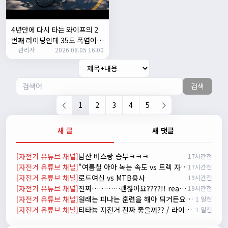
시즌온 하신 분들 모두 안라하세요~~
2/17/2025
서준
20:17:55
4년만에 다시 타는 와이프의 2
시즌온이랑 안라가 몬가요?
번째 라이딩인데 35도 폭염이라
관리자
진우
01:50:08
2026.08.05 16:00
고? 과연 30키로를 쫒아올수 있
을까?
시즌온은 시즌이 시작됬다는거고 안라는 안전한 라이딩으로
알고있습니다
검색
자출조아
03:19:07
👍
1
2
3
4
5
2/20/2025
배과장
10:30:35
새 글
새 댓글
시즌이 곧 다가오네요 ^^ 모두 안전한 라이딩 하시기 바랍니
다
[자전거 유튜브 채널]
남산 버스랑 승부ㅋㅋㅋ
17시간전
2/22/2025
[자전거 유튜브 채널]
"여름철 아아 녹는 속도 vs 트렉 자전거 고장 나는 속도 ㅋㅋㅋ 입문용 MTB 끝판왕 추천"
17시간전
자출조아
18:44:23
[자전거 유튜브 채널]
로드여신 vs MTB용사
19시간전
넵!! 잔차나라도 시즌온과 함께 바쁜 하루하루 보내세요~~
[자전거 유튜브 채널]
진짜…………괜찮아요????!! really okay?😱너무 아플것 같아……ㅜㅜ
19시간전
3/1/2025
[자전거 유튜브 채널]
원래는 피나는 훈련을 해야 되거든요? 근데 다들 너무 힘들어하니까 우리가 치트키를 좀 써드릴게요. 아, KC 인증이 안나온다고요? 그럼 뭐... 얼른 훈련하러 안나가고 뭐하세요?
1 일전
자출조아
08:54:33
[자전거 유튜브 채널]
티타늄 자전거 진짜 좋을까?? / 라이트스피드 얼티밋 리뷰
1 일전
수도권은 3.1절 연휴 비소식...ㅠ ㅠ