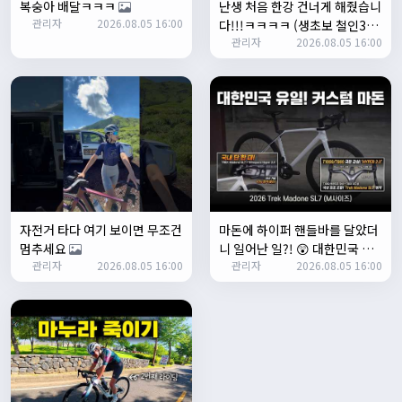
복숭아 배달ㅋㅋㅋ
난생 처음 한강 건너게 해줬습니
좌측 로고(메인 대문) 누르면 홈으로 이동할때 왼쪽으로 가서
관리자
2026.08.05 16:00
다!!!ㅋㅋㅋㅋ (생초보 철인3종
눌러야 해서 불편하네요. 가운데에 있거나 빈공간을 눌러도
관리자
2026.08.05 16:00
입문시키기)
메인으로 이동하게 해주실수 있나요>?
2/3/2025
관리자
16:50:47
한번 확인해보겠습니다 :)
2/8/2025
명신이
10:43:01
너무 추워요
2/10/2025
부두게이 BRBR
09:54:20
자전거 타다 여기 보이면 무조건
마돈에 하이퍼 핸들바를 달았더
잔차나라 화이팅!!
멈추세요
니 일어난 일?! 😲 대한민국 유
관리자
10:15:31
관리자
2026.08.05 16:00
관리자
2026.08.05 16:00
일무이 커스텀 마돈 SL7 등장!
감사합니다 파이팅!!!!
2/14/2025
서준
22:03:11
저 첫 로드로 힉스 바버비 살려하는데 괜찮나요?
2/16/2025
자출조아
15:14:23