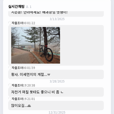
3/3/2025
JIWOON
23:26:13
실시간채팅
1
시즌온! 안라하세요! 배과장님 멋쟁이!
3/13/2025
자출조아
00:01:22
자출조아
00:01:59
황사. 미세먼지의 계절...ㅠ
3/28/2025
자출조아
19:20:38
자전거 며칠 못타도 좋으니 비 좀 ㄴ
자출조아
19:21:01
많이오길...🙏
12/31/2025