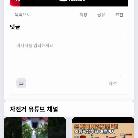
목록으로
저장
공유
추천
다다우운
13:44:05
댓글
회원가입 하단에 체크박스 중에 위 내용을 확인하였고, 동의
합니다. 라는 묻는데 뭘 동의한다는 말이에요?
관리자
13:50:05
안녕하세요 :) 템플릿이 그대로 노출되는것같습니다. 저희가
따로 동의를 구하는 항목은 없습니다 해당 내용 체크해보겠
습니다
관리자
13:54:54
작성
이름/휴대폰 번호는 이벤트에 활용될수 있다는 항목을 추가
해야하고 이에 동의한다는 체크박스내용이 필요할것같습니
다. 가입항목은 바로 수정해두겠습니다
쏭박
17:23:31
자전거 유튜브 채널
실시간 채팅 테스트
쏭박
17:23:34
1