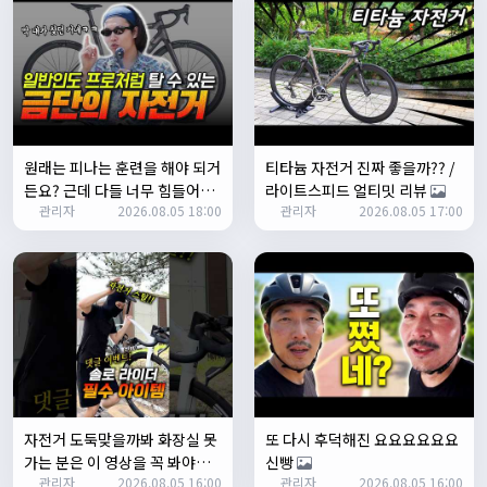
테스트 완료입니다 :)
Leepi
02:57:35
1
알루미
06:16:14
뇽
1/23/2025
원래는 피나는 훈련을 해야 되거
티타늄 자전거 진짜 좋을까?? /
관리자
09:12:09
든요? 근데 다들 너무 힘들어하
라이트스피드 얼티밋 리뷰
사이트 가입자수가 100명이 넘었습니다 :)
관리자
2026.08.05 18:00
관리자
2026.08.05 17:00
니까 우리가 치트키를 좀 써드릴
게요. 아, KC 인증이 안나온다고
관리자
09:12:12
요? 그럼 뭐... 얼른 훈련하러 안
다들 좋은하루되세요~
나가고 뭐하세요?
열심히타자
12:16:55
맛점하세요~
배과장
12:48:20
반갑습니다 여러분 ^_^
배과장
12:48:33
명절에도 열심히 맛있는 음식먹고 로라 타셔야지요 ㅎㅎ
자전거 도둑맞을까봐 화장실 못
또 다시 후덕해진 요요요요요요
가는 분은 이 영상을 꼭 봐야합
신빵
1/24/2025
관리자
2026.08.05 16:00
관리자
2026.08.05 16:00
니다
존명
12:42:39