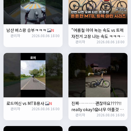
쏭박
17:23:35
2
쏭박
17:23:38
테스트 2
남산 버스랑 승부ㅋㅋㅋ
N
"여름철 아아 녹는 속도 vs 트렉
쏭박
17:23:41
관리자
2026.08.06 18:00
자전거 고장 나는 속도 ㅋㅋㅋ
테스트 테스트
관리자
2026.08.06 18:00
입문용 MTB 끝판왕 추천"
N
쏭박
17:24:16
로드여신 vs MTB용사
N
진짜…………괜찮아요????!!
관리자
2026.08.06 16:00
really okay?😱너무 아플것 같
쏭박
17:24:22
관리자
2026.08.06 16:00
아……ㅜㅜ
N
사진 업로드 테스트
쏭박
17:24:35