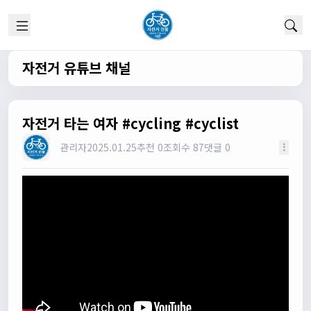
1/22/2025
고양이한마리
12:52:10
채팅 신기해여
원행
13:19:45
자전거 유튜브 채널
오 채팅기능까지..
원행
13:19:59
새로운 자전거 커뮤니티가 되겠네요
자전거 타는 여자 #cycling #cyclist
관리자
13:26:16
관리자
2025.01.25
추천 0
조회수 87
댓글 0
모두들 환영합니다 :)
타데이포가차
13:29:16
식사들 하십셔
관리자
13:29:42