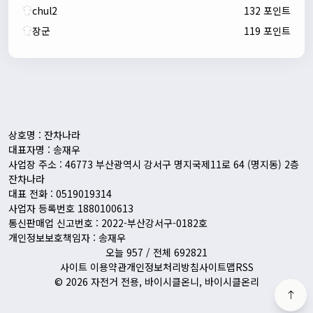
chul2
132 포인트
장군
119 포인트
자출조아
00:24:27
새해 복많이 받으세요!!
1/10/2026
Eun
13:55:48
픽시무료나눔해주실분
상호명 : 잔차나라
대표자명 : 송재우
사업장 주소 : 46773 부산광역시 강서구 명지국제11로 64 (명지동) 2층
잔차나라
대표 전화 : 0519019314
사업자 등록번호 1880100613
통신판매업 신고번호 : 2022-부산강서구-0182호
개인정보보호책임자 : 송재우
오늘 957 / 전체 692821
사이트 이용약관
개인정보처리방침
사이트맵
RSS
© 2026 자전거 전용, 바이시클온니, 바이시클온리