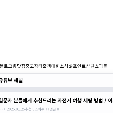
블로그
🍜맛집
중고장터
출첵
대회소식
🪙포인트샵
🛒쇼핑몰
유튜브 채널
입문자 분들에게 추천드리는 자전거 여행 세팅 방법 / 이
관리자
2025.01.25
추천 0
조회수 77
댓글 0