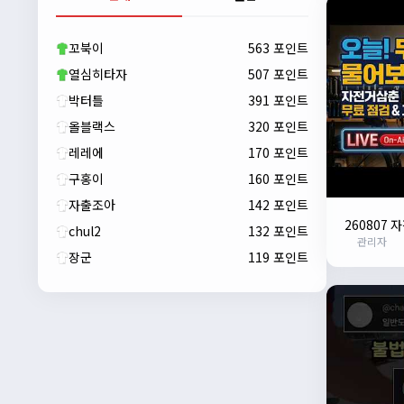
자출조아
00:23:43
새해 복많이 받으세요!!
꼬북이
563 포인트
자출조아
00:23:55
열심히타자
507 포인트
박터틀
391 포인트
올블랙스
320 포인트
레레에
170 포인트
구홍이
160 포인트
자출조아
142 포인트
260807
chul2
132 포인트
관리자
장군
119 포인트
자출조아
00:24:27
새해 복많이 받으세요!!
1/10/2026
Eun
13:55:48
픽시무료나눔해주실분