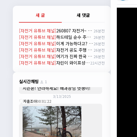
배과장
10:30:35
시즌이 곧 다가오네요 ^^ 모두 안전한 라이
새 글
새 댓글
딩 하시기 바랍니다
2/22/2025
[자전거 유튜브 채널]
260807 자전거~ 무엇이든 물어보세요!!
26분전
자출조아
18:44:23
[자전거 유튜브 채널]
하드테일 순수 주파력
26분전
넵!! 잔차나라도 시즌온과 함께 바쁜 하루
[자전거 유튜브 채널]
이게 가능하다고? #cycling
26분전
하루 보내세요~~
[자전거 유튜브 채널]
자전거 공도 주행 방법!
26분전
3/1/2025
[자전거 유튜브 채널]
여기가 진짜 한국 맞나? 자전거 타다 발견 #자전거 #여행 #신기한곳
26분전
자출조아
08:54:33
[자전거 유튜브 채널]
자린이 와이프성장기 1편 한강라면을 먹어보자~
22시간전
수도권은 3.1절 연휴 비소식...ㅠ ㅠ
3/3/2025
JIWOON
23:26:13
실시간채팅
1
시즌온! 안라하세요! 배과장님 멋쟁이!
3/13/2025
자출조아
00:01:22