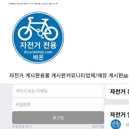
잔차나라 화이팅!!
월간 인기 게시글
|
일간 인기 게시글
관리자
10:15:31
감사합니다 파이팅!!!!
2/14/2025
서준
22:03:11
저 첫 로드로 힉스 바버비 살려하는데 괜찮
나요?
2/16/2025
자출조아
15:14:23
시즌온 하신 분들 모두 안라하세요~~
2/17/2025
자전거 게시판
용품 게시판
커뮤니티
업체/매장 게시판

서준
20:17:55
시즌온이랑 안라가 몬가요?
자전거 
진우
01:50:08
시즌온은 시즌이 시작됬다는거고 안라는
안전한 라이딩으로 알고있습니다
자출조아
03:19:07
자전거 
로그인
👍
비밀번호 찾기
회원가입
2/20/2025