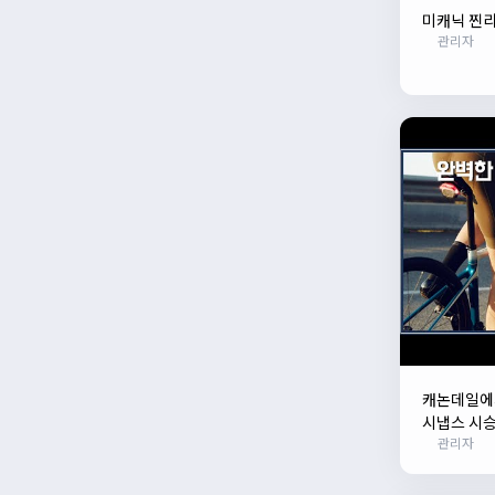
미캐닉 찐리
관리자
캐논데일에서
시냅스 시승
관리자