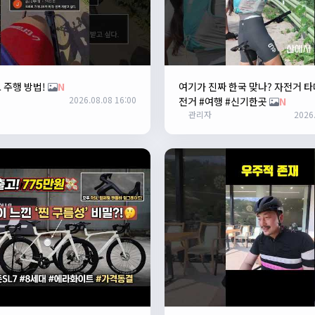
 주행 방법!
N
여기가 진짜 한국 맞나? 자전거 타
2026.08.08 16:00
전거 #여행 #신기한곳
N
관리자
2026.