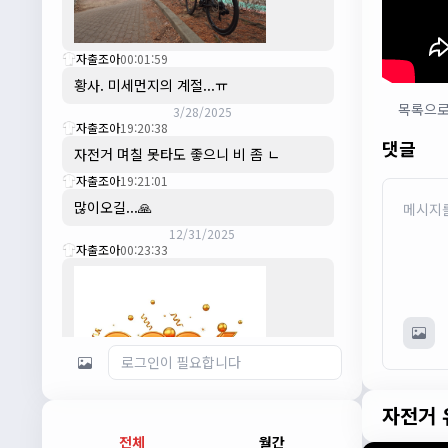
자출조아
00:01:59
황사. 미세먼지의 계절...ㅠ
목록으
3/28/2025
자출조아
19:20:38
댓글
자전거 며칠 못타도 좋으니 비 좀 ㄴ
자출조아
19:21:01
많이오길...🙏
12/31/2025
자출조아
00:23:33
자전거 
전체
월간