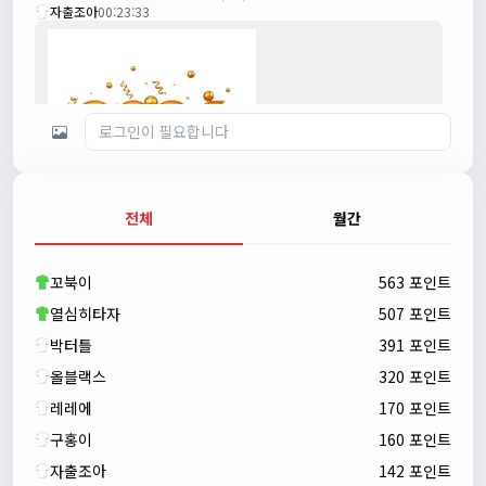
자출조아
00:23:33
전체
월간
자출조아
00:23:43
꼬북이
563 포인트
새해 복많이 받으세요!!
자출조아
열심히타자
00:23:55
507 포인트
박터틀
391 포인트
올블랙스
320 포인트
레레에
170 포인트
구홍이
160 포인트
자출조아
142 포인트