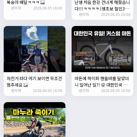
복숭아 배달ㅋㅋㅋ
난생 처음 한강 건너게 해줬습니
좌측 로고(메인 대문) 누르면 홈으로 이동할때 왼쪽으로 가서
관리자
2026.08.05 16:00
다!!!ㅋㅋㅋㅋ (생초보 철인3종
눌러야 해서 불편하네요. 가운데에 있거나 빈공간을 눌러도
관리자
2026.08.05 16:00
입문시키기)
메인으로 이동하게 해주실수 있나요>?
2/3/2025
관리자
16:50:47
한번 확인해보겠습니다 :)
2/8/2025
명신이
10:43:01
너무 추워요
2/10/2025
부두게이 BRBR
09:54:20
자전거 타다 여기 보이면 무조건
마돈에 하이퍼 핸들바를 달았더
잔차나라 화이팅!!
멈추세요
니 일어난 일?! 😲 대한민국 유
관리자
10:15:31
관리자
2026.08.05 16:00
관리자
2026.08.05 16:00
일무이 커스텀 마돈 SL7 등장!
감사합니다 파이팅!!!!
2/14/2025
서준
22:03:11
저 첫 로드로 힉스 바버비 살려하는데 괜찮나요?
2/16/2025
자출조아
15:14:23