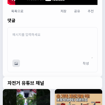
목록으로
저장
공유
추천
다다우운
13:44:05
댓글
회원가입 하단에 체크박스 중에 위 내용을 확인하였고, 동의
합니다. 라는 묻는데 뭘 동의한다는 말이에요?
관리자
13:50:05
안녕하세요 :) 템플릿이 그대로 노출되는것같습니다. 저희가
따로 동의를 구하는 항목은 없습니다 해당 내용 체크해보겠
습니다
관리자
13:54:54
작성
이름/휴대폰 번호는 이벤트에 활용될수 있다는 항목을 추가
해야하고 이에 동의한다는 체크박스내용이 필요할것같습니
다. 가입항목은 바로 수정해두겠습니다
쏭박
17:23:31
자전거 유튜브 채널
실시간 채팅 테스트
쏭박
17:23:34
1