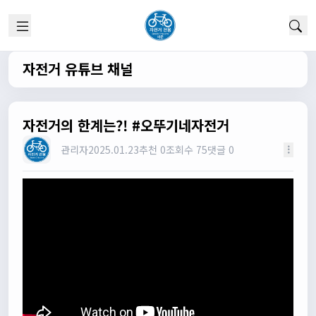
1/22/2025
고양이한마리
12:52:10
채팅 신기해여
자전거 유튜브 채널
원행
13:19:45
오 채팅기능까지..
원행
13:19:59
새로운 자전거 커뮤니티가 되겠네요
자전거의 한계는?! #오뚜기네자전거
관리자
13:26:16
관리자
2025.01.23
추천 0
조회수 75
댓글 0
모두들 환영합니다 :)
타데이포가차
13:29:16
식사들 하십셔
관리자
13:29:42