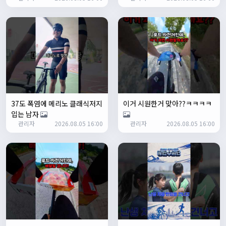
ㅎㅇㅇ
명신이
13:35:29
안녕하세요
1/27/2025
루나워커
20:37:55
좋네요. 이것저것 많이요
열심히타자
21:12:34
설연휴인데 날씨가..ㅠㅠ
37도 폭염에 메리노 클래식저지
이거 시원한거 맞아??ㅋㅋㅋㅋ
입는 남자
1/28/2025
꼬유
10:07:01
관리자
2026.08.05 16:00
관리자
2026.08.05 16:00
명절 행복하게 보내세요~ !!
1/29/2025
2chun
09:38:46
명절 잘 보내세요~!
명신이
12:33:45
명절 잘보내세요~
2/1/2025
Leepi
08:05:10