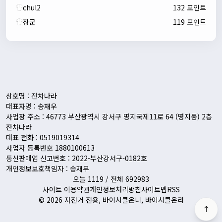
chul2
132 포인트
장군
119 포인트
자출조아
00:24:27
새해 복많이 받으세요!!
1/10/2026
Eun
13:55:48
픽시무료나눔해주실분
상호명 : 잔차나라
대표자명 : 송재우
사업장 주소 : 46773 부산광역시 강서구 명지국제11로 64 (명지동) 2층
잔차나라
대표 전화 : 0519019314
사업자 등록번호 1880100613
통신판매업 신고번호 : 2022-부산강서구-0182호
개인정보보호책임자 : 송재우
오늘 1119 / 전체 692983
사이트 이용약관
개인정보처리방침
사이트맵
RSS
© 2026 자전거 전용, 바이시클온니, 바이시클온리