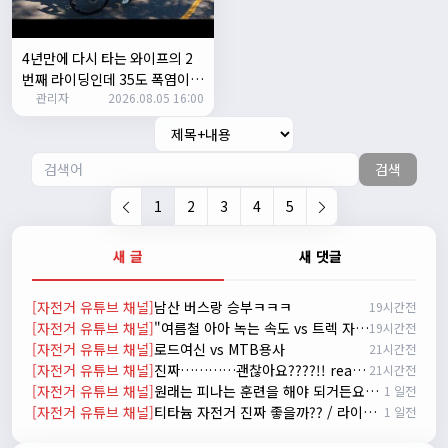
시즌온 하신 분들 모두 안라하세요~~
2/17/2025
서준
20:17:55
4년만에 다시 타는 와이프의 2
시즌온이랑 안라가 몬가요?
번째 라이딩인데 35도 폭염이라
관리자
2026.08.05 16:00
고? 과연 30키로를 쫒아올수 있
진우
01:50:08
을까?
시즌온은 시즌이 시작됬다는거고 안라는 안전한 라이딩으로
알고있습니다
검색
자출조아
03:19:07
👍
1
2
3
4
5
2/20/2025
배과장
10:30:35
새 글
새 댓글
시즌이 곧 다가오네요 ^^ 모두 안전한 라이딩 하시기 바랍니
다
[자전거 유튜브 채널]
남산 버스랑 승부ㅋㅋㅋ
19시간전
2/22/2025
[자전거 유튜브 채널]
"여름철 아아 녹는 속도 vs 트렉 자전거 고장 나는 속도 ㅋㅋㅋ 입문용 MTB 끝판왕 추천"
19시간전
자출조아
18:44:23
[자전거 유튜브 채널]
로드여신 vs MTB용사
21시간전
넵!! 잔차나라도 시즌온과 함께 바쁜 하루하루 보내세요~~
[자전거 유튜브 채널]
진짜…………괜찮아요????!! really okay?😱너무 아플것 같아……ㅜㅜ
21시간전
3/1/2025
[자전거 유튜브 채널]
원래는 피나는 훈련을 해야 되거든요? 근데 다들 너무 힘들어하니까 우리가 치트키를 좀 써드릴게요. 아, KC 인증이 안나온다고요? 그럼 뭐... 얼른 훈련하러 안나가고 뭐하세요?
1 일전
자출조아
08:54:33
[자전거 유튜브 채널]
티타늄 자전거 진짜 좋을까?? / 라이트스피드 얼티밋 리뷰
1 일전
수도권은 3.1절 연휴 비소식...ㅠ ㅠ