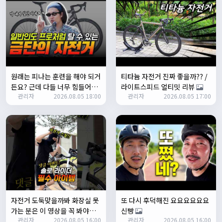
테스트 완료입니다 :)
Leepi
02:57:35
1
알루미
06:16:14
뇽
1/23/2025
원래는 피나는 훈련을 해야 되거
티타늄 자전거 진짜 좋을까?? /
관리자
09:12:09
든요? 근데 다들 너무 힘들어하
라이트스피드 얼티밋 리뷰
사이트 가입자수가 100명이 넘었습니다 :)
관리자
2026.08.05 18:00
관리자
2026.08.05 17:00
니까 우리가 치트키를 좀 써드릴
게요. 아, KC 인증이 안나온다고
관리자
09:12:12
요? 그럼 뭐... 얼른 훈련하러 안
다들 좋은하루되세요~
나가고 뭐하세요?
열심히타자
12:16:55
맛점하세요~
배과장
12:48:20
반갑습니다 여러분 ^_^
배과장
12:48:33
자전거 도둑맞을까봐 화장실 못
명절에도 열심히 맛있는 음식먹고 로라 타셔야지요 ㅎㅎ
또 다시 후덕해진 요요요요요요
가는 분은 이 영상을 꼭 봐야합
신빵
1/24/2025
관리자
2026.08.05 16:00
관리자
2026.08.05 16:00
니다
존명
12:42:39