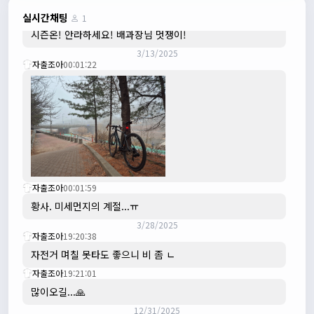
3/3/2025
JIWOON
23:26:13
실시간채팅
1
시즌온! 안라하세요! 배과장님 멋쟁이!
3/13/2025
자출조아
00:01:22
자출조아
00:01:59
황사. 미세먼지의 계절...ㅠ
3/28/2025
자출조아
19:20:38
자전거 며칠 못타도 좋으니 비 좀 ㄴ
자출조아
19:21:01
많이오길...🙏
12/31/2025