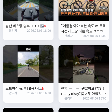
쏭박
17:23:35
2
쏭박
17:23:38
테스트 2
남산 버스랑 승부ㅋㅋㅋ
N
"여름철 아아 녹는 속도 vs 트렉
쏭박
17:23:41
관리자
2026.08.06 18:00
자전거 고장 나는 속도 ㅋㅋㅋ
테스트 테스트
관리자
2026.08.06 18:00
입문용 MTB 끝판왕 추천"
N
쏭박
17:24:16
로드여신 vs MTB용사
N
진짜…………괜찮아요????!!
관리자
2026.08.06 16:00
really okay?😱너무 아플것 같
쏭박
17:24:22
관리자
2026.08.06 16:00
아……ㅜㅜ
N
사진 업로드 테스트
쏭박
17:24:35