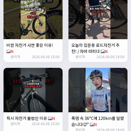
테스트 완료입니다 :)
Leepi
02:57:35
1
알루미
06:16:14
뇽
1/23/2025
비싼 자전거 사면 좋은 이유!
오늘의 입문용 로드자전거 추
관리자
09:12:09
N
천! / 자바 라피다
N
사이트 가입자수가 100명이 넘었습니다 :)
관리자
2026.08.08 18:00
관리자
2026.08.08 18:00
관리자
09:12:12
다들 좋은하루되세요~
열심히타자
12:16:55
맛점하세요~
배과장
12:48:20
반갑습니다 여러분 ^_^
배과장
12:48:33
명절에도 열심히 맛있는 음식먹고 로라 타셔야지요 ㅎㅎ
픽시 자전거 불법인 이유
N
폭염 속 36°C에 120km를 달렸
관리자
2026.08.08 18:00
습니다🥵”
N
1/24/2025
관리자
2026.08.08 18:00
존명
12:42:39