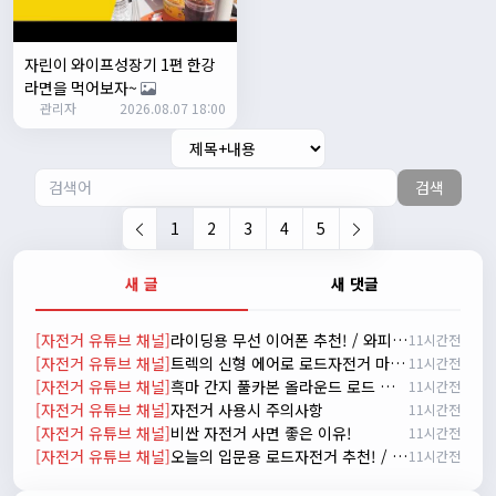
시즌온 하신 분들 모두 안라하세요~~
2/17/2025
서준
20:17:55
자린이 와이프성장기 1편 한강
시즌온이랑 안라가 몬가요?
라면을 먹어보자~
관리자
진우
01:50:08
2026.08.07 18:00
시즌온은 시즌이 시작됬다는거고 안라는 안전한 라이딩으로
알고있습니다
검색
자출조아
03:19:07
👍
1
2
3
4
5
2/20/2025
배과장
10:30:35
새 글
새 댓글
시즌이 곧 다가오네요 ^^ 모두 안전한 라이딩 하시기 바랍니
다
[자전거 유튜브 채널]
라이딩용 무선 이어폰 추천! / 와피크 RS3 리뷰
11시간전
2/22/2025
[자전거 유튜브 채널]
트렉의 신형 에어로 로드자전거 마돈 SLR 9 실물 리뷰
11시간전
자출조아
18:44:23
[자전거 유튜브 채널]
흑마 간지 풀카본 올라운드 로드 자전거 가성비 2021 메리다 스컬트라 4000/105구동계 유압식 디스크 브레이크
11시간전
넵!! 잔차나라도 시즌온과 함께 바쁜 하루하루 보내세요~~
[자전거 유튜브 채널]
자전거 사용시 주의사항
11시간전
3/1/2025
[자전거 유튜브 채널]
비싼 자전거 사면 좋은 이유!
11시간전
자출조아
08:54:33
[자전거 유튜브 채널]
오늘의 입문용 로드자전거 추천! / 자바 라피다
11시간전
수도권은 3.1절 연휴 비소식...ㅠ ㅠ