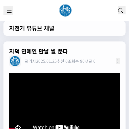
1/22/2025
고양이한마리
12:52:10
채팅 신기해여
원행
13:19:45
자전거 유튜브 채널
오 채팅기능까지..
원행
13:19:59
새로운 자전거 커뮤니티가 되겠네요
자덕 연예인 만날 썰 푼다
관리자
13:26:16
관리자
2025.01.25
추천 0
조회수 90
댓글 0
모두들 환영합니다 :)
타데이포가차
13:29:16
식사들 하십셔
관리자
13:29:42