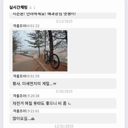
3/3/2025
JIWOON
23:26:13
실시간채팅
1
시즌온! 안라하세요! 배과장님 멋쟁이!
3/13/2025
자출조아
00:01:22
자출조아
00:01:59
황사. 미세먼지의 계절...ㅠ
3/28/2025
자출조아
19:20:38
자전거 며칠 못타도 좋으니 비 좀 ㄴ
자출조아
19:21:01
많이오길...🙏
12/31/2025