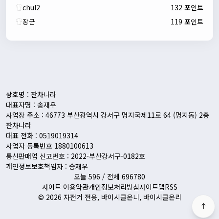
chul2
132 포인트
장군
119 포인트
자출조아
00:24:27
새해 복많이 받으세요!!
1/10/2026
Eun
13:55:48
픽시무료나눔해주실분
상호명 : 잔차나라
대표자명 : 송재우
사업장 주소 : 46773 부산광역시 강서구 명지국제11로 64 (명지동) 2층
잔차나라
대표 전화 : 0519019314
사업자 등록번호 1880100613
통신판매업 신고번호 : 2022-부산강서구-0182호
개인정보보호책임자 : 송재우
오늘 596 / 전체 696780
사이트 이용약관
개인정보처리방침
사이트맵
RSS
© 2026 자전거 전용, 바이시클온니, 바이시클온리