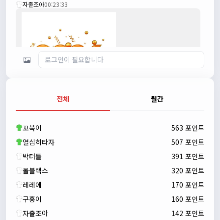
자출조아
00:23:33
전체
월간
자출조아
00:23:43
새해 복많이 받으세요!!
꼬북이
563 포인트
자출조아
00:23:55
열심히타자
507 포인트
박터틀
391 포인트
올블랙스
320 포인트
레레에
170 포인트
구홍이
160 포인트
자출조아
142 포인트