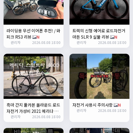
쏭박
17:23:35
2
쏭박
17:23:38
테스트 2
라이딩용 무선 이어폰 추천! / 와
트렉의 신형 에어로 로드자전거
쏭박
17:23:41
피크 RS3 리뷰
N
마돈 SLR 9 실물 리뷰
N
테스트 테스트
관리자
2026.08.08 18:00
관리자
2026.08.08 18:00
쏭박
17:24:16
흑마 간지 풀카본 올라운드 로드
자전거 사용시 주의사항
N
관리자
2026.08.08 18:00
자전거 가성비 2021 메리다 스
쏭박
17:24:22
관리자
2026.08.08 18:00
컬트라 4000/105구동계 유압
사진 업로드 테스트
식 디스크 브레이크
N
쏭박
17:24:35