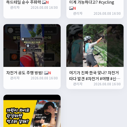
하드테일 순수 주파력
N
이게 가능하다고? #cycling
좌측 로고(메인 대문) 누르면 홈으로 이동할때 왼쪽으로 가서
관리자
2026.08.08 16:00
N
눌러야 해서 불편하네요. 가운데에 있거나 빈공간을 눌러도
관리자
2026.08.08 16:00
메인으로 이동하게 해주실수 있나요>?
2/3/2025
관리자
16:50:47
한번 확인해보겠습니다 :)
2/8/2025
명신이
10:43:01
너무 추워요
2/10/2025
부두게이 BRBR
09:54:20
자전거 공도 주행 방법!
N
여기가 진짜 한국 맞나? 자전거
잔차나라 화이팅!!
관리자
2026.08.08 16:00
타다 발견 #자전거 #여행 #신기
관리자
10:15:31
관리자
2026.08.08 16:00
한곳
N
감사합니다 파이팅!!!!
2/14/2025
서준
22:03:11
저 첫 로드로 힉스 바버비 살려하는데 괜찮나요?
2/16/2025
자출조아
15:14:23