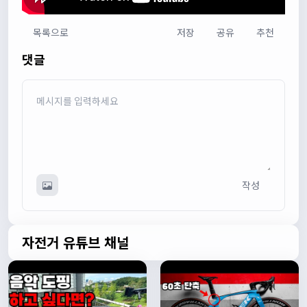
목록으로
저장
공유
추천
다다우운
13:44:05
댓글
회원가입 하단에 체크박스 중에 위 내용을 확인하였고, 동의
합니다. 라는 묻는데 뭘 동의한다는 말이에요?
관리자
13:50:05
안녕하세요 :) 템플릿이 그대로 노출되는것같습니다. 저희가
따로 동의를 구하는 항목은 없습니다 해당 내용 체크해보겠
습니다
관리자
13:54:54
작성
이름/휴대폰 번호는 이벤트에 활용될수 있다는 항목을 추가
해야하고 이에 동의한다는 체크박스내용이 필요할것같습니
다. 가입항목은 바로 수정해두겠습니다
쏭박
17:23:31
자전거 유튜브 채널
실시간 채팅 테스트
쏭박
17:23:34
1