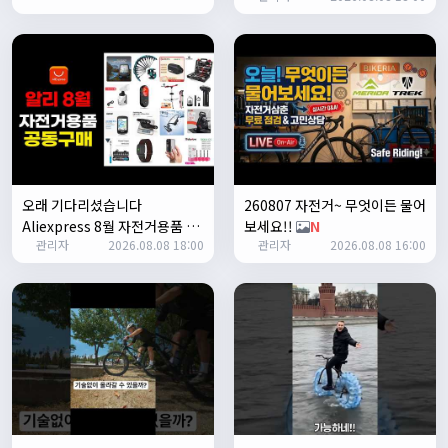
ㅎㅇㅇ
명신이
13:35:29
안녕하세요
1/27/2025
루나워커
20:37:55
좋네요. 이것저것 많이요
열심히타자
21:12:34
설연휴인데 날씨가..ㅠㅠ
오래 기다리셨습니다
260807 자전거~ 무엇이든 물어
1/28/2025
Aliexpress 8월 자전거용품 공
보세요!!
N
꼬유
10:07:01
관리자
2026.08.08 18:00
관리자
2026.08.08 16:00
동구매 지금 시작합니다
N
명절 행복하게 보내세요~ !!
1/29/2025
2chun
09:38:46
명절 잘 보내세요~!
명신이
12:33:45
명절 잘보내세요~
2/1/2025
Leepi
08:05:10