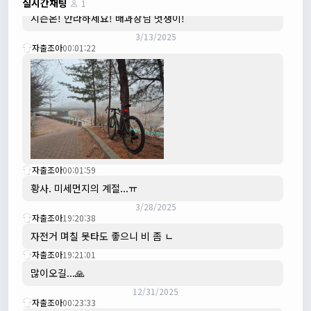
실시간채팅
1
시즌온! 안라하세요! 배과장님 멋쟁이!
3/13/2025
자출조아
00:01:22
자출조아
00:01:59
황사. 미세먼지의 계절...ㅠ
3/28/2025
자출조아
19:20:38
자전거 며칠 못타도 좋으니 비 좀 ㄴ
자출조아
19:21:01
많이오길...🙏
12/31/2025
자출조아
00:23:33