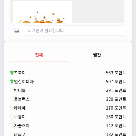
전체
월간
자출조아
00:23:43
새해 복많이 받으세요!!
꼬북이
563 포인트
자출조아
00:23:55
열심히타자
507 포인트
박터틀
391 포인트
올블랙스
320 포인트
레레에
170 포인트
구홍이
160 포인트
자출조아
142 포인트
chul2
132 포인트