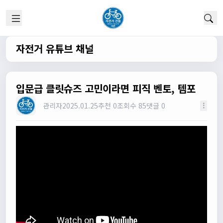
1/22/2025
고양이한마리
12:52:10
채팅 신기해여
원행
13:19:45
자전거 유튜브 채널
오 채팅기능까지..
원행
13:19:59
새로운 자전거 커뮤니티가 되겠네요
입문급 클릿슈즈 고민이라면 피직 벤토, 템포
관리자
13:26:16
모두들 환영합니다 :)
관리자
2025.01.25
추천 0
조회수 85
댓글 0
타데이포가차
13:29:16
식사들 하십셔
관리자
13:29:42