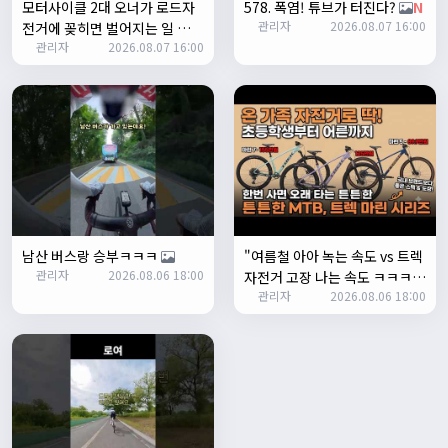
모터사이클 2대 오너가 로드자
578. 폭염! 튜브가 터진다?
N
눌러야 해서 불편하네요. 가운데에 있거나 빈공간을 눌러도
관리자
2026.08.07 16:00
전거에 꽂히면 벌어지는 일 💸
메인으로 이동하게 해주실수 있나요>?
관리자
2026.08.07 16:00
N
2/3/2025
관리자
16:50:47
한번 확인해보겠습니다 :)
2/8/2025
명신이
10:43:01
너무 추워요
2/10/2025
부두게이 BRBR
09:54:20
잔차나라 화이팅!!
남산 버스랑 승부ㅋㅋㅋ
"여름철 아아 녹는 속도 vs 트렉
관리자
10:15:31
관리자
2026.08.06 18:00
자전거 고장 나는 속도 ㅋㅋㅋ
감사합니다 파이팅!!!!
관리자
2026.08.06 18:00
입문용 MTB 끝판왕 추천"
2/14/2025
서준
22:03:11
저 첫 로드로 힉스 바버비 살려하는데 괜찮나요?
2/16/2025
자출조아
15:14:23
시즌온 하신 분들 모두 안라하세요~~