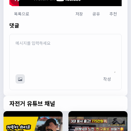
목록으로
저장
공유
추천
다다우운
13:44:05
댓글
회원가입 하단에 체크박스 중에 위 내용을 확인하였고, 동의
합니다. 라는 묻는데 뭘 동의한다는 말이에요?
관리자
13:50:05
안녕하세요 :) 템플릿이 그대로 노출되는것같습니다. 저희가
따로 동의를 구하는 항목은 없습니다 해당 내용 체크해보겠
습니다
관리자
13:54:54
이름/휴대폰 번호는 이벤트에 활용될수 있다는 항목을 추가
작성
해야하고 이에 동의한다는 체크박스내용이 필요할것같습니
다. 가입항목은 바로 수정해두겠습니다
쏭박
17:23:31
실시간 채팅 테스트
자전거 유튜브 채널
쏭박
17:23:34
1
쏭박
17:23:35