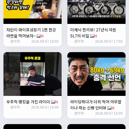
2
쏭박
17:23:38
테스트 2
쏭박
17:23:41
자린이 와이프성장기 1편 한강
미캐닉 찐리뷰! 27년식 마돈
테스트 테스트
라면을 먹어보자~
N
SL7의 비밀
N
쏭박
17:24:16
관리자
2026.08.07 18:00
관리자
2026.08.07 17:00
우주적 랭킹을 가진 라이더
N
라이딩하다가 더위 먹어 아무말
쏭박
17:24:22
관리자
2026.08.07 16:00
이나 하는 신빵 인터뷰
N
사진 업로드 테스트
관리자
2026.08.07 16:00
쏭박
17:24:35
테스트 완료입니다 :)