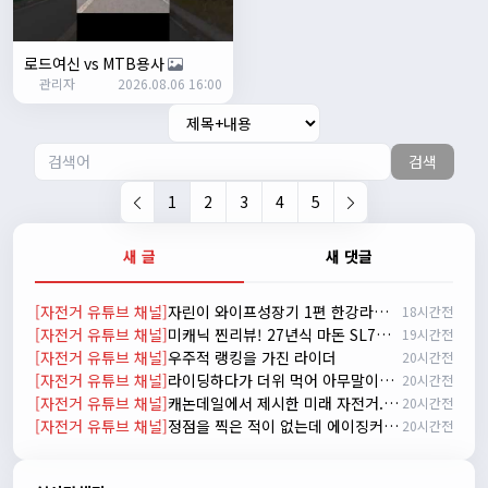
2/17/2025
서준
20:17:55
시즌온이랑 안라가 몬가요?
로드여신 vs MTB용사
관리자
진우
01:50:08
2026.08.06 16:00
시즌온은 시즌이 시작됬다는거고 안라는 안전한 라이딩으로
알고있습니다
검색
자출조아
03:19:07
👍
1
2
3
4
5
2/20/2025
배과장
10:30:35
새 글
새 댓글
시즌이 곧 다가오네요 ^^ 모두 안전한 라이딩 하시기 바랍니
다
[자전거 유튜브 채널]
자린이 와이프성장기 1편 한강라면을 먹어보자~
18시간전
2/22/2025
[자전거 유튜브 채널]
미캐닉 찐리뷰! 27년식 마돈 SL7의 비밀
19시간전
자출조아
18:44:23
[자전거 유튜브 채널]
우주적 랭킹을 가진 라이더
20시간전
넵!! 잔차나라도 시즌온과 함께 바쁜 하루하루 보내세요~~
[자전거 유튜브 채널]
라이딩하다가 더위 먹어 아무말이나 하는 신빵 인터뷰
20시간전
3/1/2025
[자전거 유튜브 채널]
캐논데일에서 제시한 미래 자전거. 캐논데일 시냅스 시승 리뷰
20시간전
자출조아
08:54:33
[자전거 유튜브 채널]
정점을 찍은 적이 없는데 에이징커브라고?
20시간전
수도권은 3.1절 연휴 비소식...ㅠ ㅠ
3/3/2025
JIWOON
23:26:13