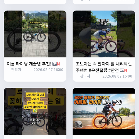
ㅎㅇㅇ
명신이
13:35:29
안녕하세요
1/27/2025
루나워커
20:37:55
좋네요. 이것저것 많이요
열심히타자
21:12:34
설연휴인데 날씨가..ㅠㅠ
1/28/2025
여름 라이딩 개꿀템 추천!
N
초보자는 꼭 알아야 할 내리막길
꼬유
10:07:01
관리자
2026.08.07 16:00
주행법 #운전꿀팁 #안전
N
명절 행복하게 보내세요~ !!
관리자
2026.08.07 16:00
1/29/2025
2chun
09:38:46
명절 잘 보내세요~!
명신이
12:33:45
명절 잘보내세요~
2/1/2025
Leepi
08:05:10
좌측 로고(메인 대문) 누르면 홈으로 이동할때 왼쪽으로 가서