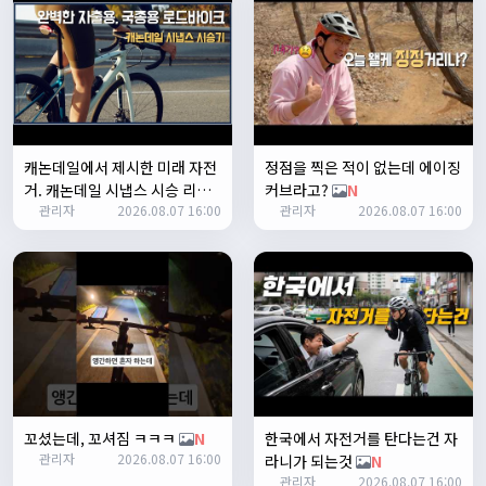
Leepi
02:57:35
1
알루미
06:16:14
뇽
1/23/2025
관리자
09:12:09
캐논데일에서 제시한 미래 자전
정점을 찍은 적이 없는데 에이징
사이트 가입자수가 100명이 넘었습니다 :)
거. 캐논데일 시냅스 시승 리뷰
커브라고?
N
관리자
2026.08.07 16:00
관리자
2026.08.07 16:00
N
관리자
09:12:12
다들 좋은하루되세요~
열심히타자
12:16:55
맛점하세요~
배과장
12:48:20
반갑습니다 여러분 ^_^
배과장
12:48:33
명절에도 열심히 맛있는 음식먹고 로라 타셔야지요 ㅎㅎ
꼬셨는데, 꼬셔짐 ㅋㅋㅋ
N
한국에서 자전거를 탄다는건 자
1/24/2025
관리자
2026.08.07 16:00
존명
12:42:39
라니가 되는것
N
관리자
2026.08.07 16:00