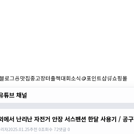
블로그
🍜맛집
중고장터
출첵
대회소식
🪙포인트샵
🛒쇼핑몰
유튜브 채널
외에서 난리난 자전거 안장 서스펜션 한달 사용기 / 공구할
관리자
2025.01.25
추천 0
조회수 72
댓글 0