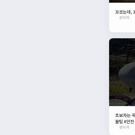
꼬셨는데, 
관리자
초보자는 꼭
꿀팁 #안전
관리자