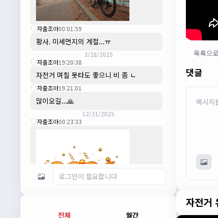
자출조아
00:01:59
황사. 미세먼지의 계절...ㅠ
목록으
3/28/2025
자출조아
19:20:38
댓글
자전거 며칠 못타도 좋으니 비 좀 ㄴ
자출조아
19:21:01
많이오길...🙏
12/31/2025
자출조아
00:23:33
자전거 
전체
월간