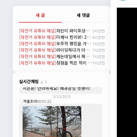
배과장
10:30:35
시즌이 곧 다가오네요 ^^ 모두 안전한 라이
새 글
새 댓글
딩 하시기 바랍니다
2/22/2025
[자전거 유튜브 채널]
자린이 와이프성장기 1편 한강라면을 먹어보자~
5시간전
자출조아
18:44:23
[자전거 유튜브 채널]
미캐닉 찐리뷰! 27년식 마돈 SL7의 비밀
6시간전
넵!! 잔차나라도 시즌온과 함께 바쁜 하루
[자전거 유튜브 채널]
우주적 랭킹을 가진 라이더
7시간전
하루 보내세요~~
[자전거 유튜브 채널]
라이딩하다가 더위 먹어 아무말이나 하는 신빵 인터뷰
7시간전
3/1/2025
[자전거 유튜브 채널]
캐논데일에서 제시한 미래 자전거. 캐논데일 시냅스 시승 리뷰
7시간전
자출조아
08:54:33
[자전거 유튜브 채널]
정점을 찍은 적이 없는데 에이징커브라고?
7시간전
수도권은 3.1절 연휴 비소식...ㅠ ㅠ
3/3/2025
JIWOON
23:26:13
실시간채팅
1
시즌온! 안라하세요! 배과장님 멋쟁이!
3/13/2025
자출조아
00:01:22