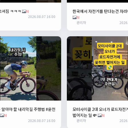
꼬셔짐 ㅋㅋㅋ
N
한국에서 자전거를 탄다는건 자라
2026.08.07 16:00
N
관리자
2026.
 알아야 할 내리막길 주행법 #운전
모터사이클 2대 오너가 로드자전
N
벌어지는 일 💸
N
2026.08.07 16:00
관리자
2026.