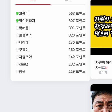
자출조아
00:23:43
새해 복많이 받으세요!!
꼬북이
563 포인트
자출조아
00:23:55
열심히타자
507 포인트
박터틀
391 포인트
올블랙스
320 포인트
레레에
170 포인트
구홍이
160 포인트
자출조아
142 포인트
자린이 와
chul2
132 포인트
자~
N
장군
119 포인트
관리자
자출조아
00:24:27
새해 복많이 받으세요!!
1/10/2026
Eun
13:55:48
픽시무료나눔해주실분