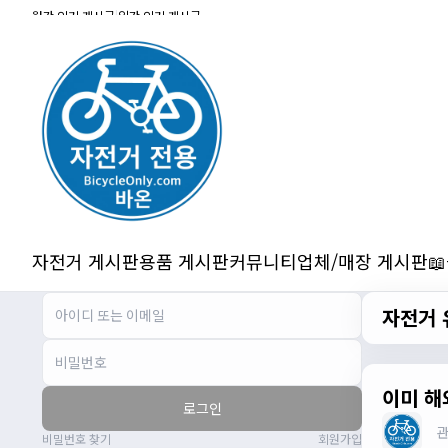
잔차나라 화이팅!!
월간 인기 게시글
|
일간 인기 게시글
관리자
10:15:31
감사합니다 파이팅!!!!
2/14/2025
서준
22:03:11
저 첫 로드로 힉스 바버비 살려하는데 괜찮
나요?
2/16/2025
자출조아
15:14:23
시즌온 하신 분들 모두 안라하세요~~
2/17/2025
자전거 게시판
용품 게시판
커뮤니티
업체/매장 게시판

서준
20:17:55
시즌온이랑 안라가 몬가요?
자전거 
진우
01:50:08
시즌온은 시즌이 시작됬다는거고 안라는
안전한 라이딩으로 알고있습니다
자출조아
03:19:07
이미 해
로그인
👍
비밀번호 찾기
회원가입
2/20/2025