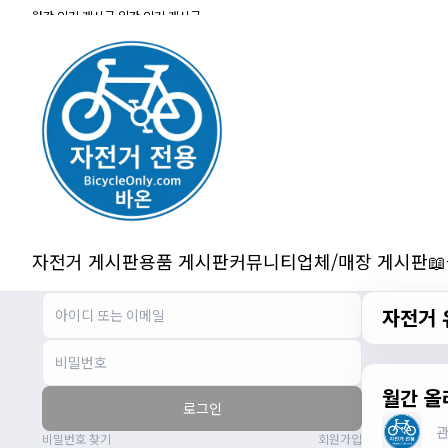
잔차나라 화이팅!!
월간 인기 게시글
|
일간 인기 게시글
관리자
10:15:31
감사합니다 파이팅!!!!
2/14/2025
서준
22:03:11
저 첫 로드로 힉스 바버비 살려하는데 괜찮
나요?
2/16/2025
자출조아
15:14:23
시즌온 하신 분들 모두 안라하세요~~
2/17/2025
자전거 게시판
용품 게시판
커뮤니티
업체/매장 게시판

서준
20:17:55
시즌온이랑 안라가 몬가요?
자전거 
진우
01:50:08
시즌온은 시즌이 시작됬다는거고 안라는
안전한 라이딩으로 알고있습니다
자출조아
03:19:07
월간 올
로그인
👍
비밀번호 찾기
회원가입
2/20/2025