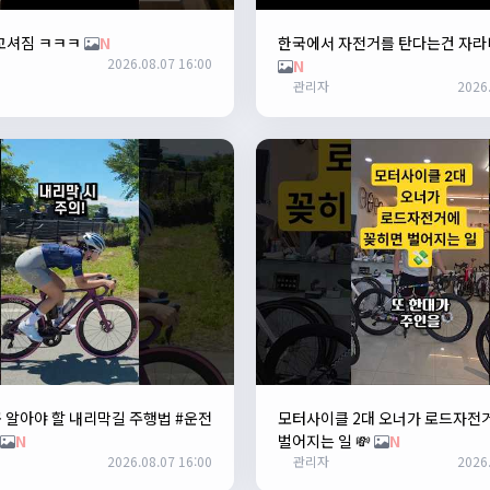
꼬셔짐 ㅋㅋㅋ
N
한국에서 자전거를 탄다는건 자라
2026.08.07 16:00
N
관리자
2026.
 알아야 할 내리막길 주행법 #운전
모터사이클 2대 오너가 로드자전
N
벌어지는 일 💸
N
2026.08.07 16:00
관리자
2026.