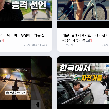
 더위 먹어 아무말이나 하는 신
캐논데일에서 제시한 미래 자전거
N
시냅스 시승 리뷰
N
2026.08.07 16:00
관리자
2026.