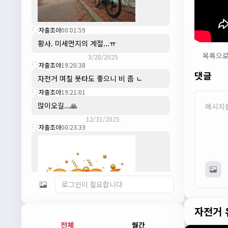
자출조아
00:01:59
황사. 미세먼지의 계절...ㅠ
목록으
3/28/2025
자출조아
19:20:38
댓글
자전거 며칠 못타도 좋으니 비 좀 ㄴ
자출조아
19:21:01
많이오길...🙏
12/31/2025
자출조아
00:23:33
자전거 
전체
월간