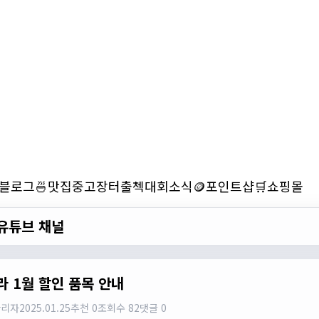
블로그
🍜맛집
중고장터
출첵
대회소식
🪙포인트샵
🛒쇼핑몰
유튜브 채널
라 1월 할인 품목 안내
관리자
2025.01.25
추천 0
조회수 82
댓글 0