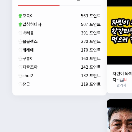
자출조아
00:23:43
새해 복많이 받으세요!!
꼬북이
563 포인트
자출조아
00:23:55
열심히타자
507 포인트
박터틀
391 포인트
올블랙스
320 포인트
레레에
170 포인트
구홍이
160 포인트
자출조아
142 포인트
자린이 와
chul2
132 포인트
자~
N
장군
119 포인트
관리자
자출조아
00:24:27
새해 복많이 받으세요!!
1/10/2026
Eun
13:55:48
픽시무료나눔해주실분