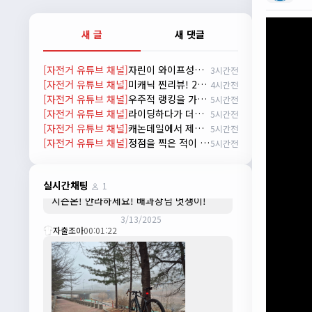
배과장
10:30:35
시즌이 곧 다가오네요 ^^ 모두 안전한 라이
새 글
새 댓글
딩 하시기 바랍니다
2/22/2025
[자전거 유튜브 채널]
자린이 와이프성장기 1편 한강라면을 먹어보자~
3시간전
자출조아
18:44:23
[자전거 유튜브 채널]
미캐닉 찐리뷰! 27년식 마돈 SL7의 비밀
4시간전
넵!! 잔차나라도 시즌온과 함께 바쁜 하루
[자전거 유튜브 채널]
우주적 랭킹을 가진 라이더
5시간전
하루 보내세요~~
[자전거 유튜브 채널]
라이딩하다가 더위 먹어 아무말이나 하는 신빵 인터뷰
5시간전
3/1/2025
[자전거 유튜브 채널]
캐논데일에서 제시한 미래 자전거. 캐논데일 시냅스 시승 리뷰
5시간전
자출조아
08:54:33
[자전거 유튜브 채널]
정점을 찍은 적이 없는데 에이징커브라고?
5시간전
수도권은 3.1절 연휴 비소식...ㅠ ㅠ
3/3/2025
JIWOON
23:26:13
실시간채팅
1
시즌온! 안라하세요! 배과장님 멋쟁이!
3/13/2025
자출조아
00:01:22