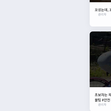
꼬셨는데, 
관리자
초보자는 꼭
꿀팁 #안전
관리자