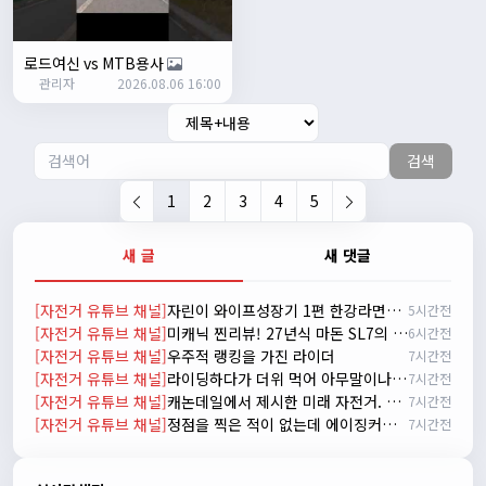
2/17/2025
서준
20:17:55
시즌온이랑 안라가 몬가요?
로드여신 vs MTB용사
관리자
진우
01:50:08
2026.08.06 16:00
시즌온은 시즌이 시작됬다는거고 안라는 안전한 라이딩으로
알고있습니다
검색
자출조아
03:19:07
👍
1
2
3
4
5
2/20/2025
배과장
10:30:35
새 글
새 댓글
시즌이 곧 다가오네요 ^^ 모두 안전한 라이딩 하시기 바랍니
다
[자전거 유튜브 채널]
자린이 와이프성장기 1편 한강라면을 먹어보자~
5시간전
2/22/2025
[자전거 유튜브 채널]
미캐닉 찐리뷰! 27년식 마돈 SL7의 비밀
6시간전
자출조아
18:44:23
[자전거 유튜브 채널]
우주적 랭킹을 가진 라이더
7시간전
넵!! 잔차나라도 시즌온과 함께 바쁜 하루하루 보내세요~~
[자전거 유튜브 채널]
라이딩하다가 더위 먹어 아무말이나 하는 신빵 인터뷰
7시간전
3/1/2025
[자전거 유튜브 채널]
캐논데일에서 제시한 미래 자전거. 캐논데일 시냅스 시승 리뷰
7시간전
자출조아
08:54:33
[자전거 유튜브 채널]
정점을 찍은 적이 없는데 에이징커브라고?
7시간전
수도권은 3.1절 연휴 비소식...ㅠ ㅠ
3/3/2025
JIWOON
23:26:13