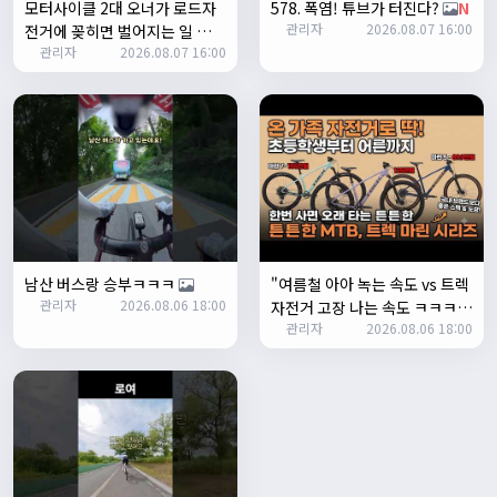
모터사이클 2대 오너가 로드자
578. 폭염! 튜브가 터진다?
N
눌러야 해서 불편하네요. 가운데에 있거나 빈공간을 눌러도
관리자
2026.08.07 16:00
전거에 꽂히면 벌어지는 일 💸
메인으로 이동하게 해주실수 있나요>?
관리자
2026.08.07 16:00
N
2/3/2025
관리자
16:50:47
한번 확인해보겠습니다 :)
2/8/2025
명신이
10:43:01
너무 추워요
2/10/2025
부두게이 BRBR
09:54:20
잔차나라 화이팅!!
남산 버스랑 승부ㅋㅋㅋ
"여름철 아아 녹는 속도 vs 트렉
관리자
10:15:31
관리자
2026.08.06 18:00
자전거 고장 나는 속도 ㅋㅋㅋ
감사합니다 파이팅!!!!
관리자
2026.08.06 18:00
입문용 MTB 끝판왕 추천"
2/14/2025
서준
22:03:11
저 첫 로드로 힉스 바버비 살려하는데 괜찮나요?
2/16/2025
자출조아
15:14:23
시즌온 하신 분들 모두 안라하세요~~