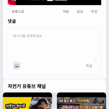
목록으로
저장
공유
추천
다다우운
13:44:05
댓글
회원가입 하단에 체크박스 중에 위 내용을 확인하였고, 동의
합니다. 라는 묻는데 뭘 동의한다는 말이에요?
관리자
13:50:05
안녕하세요 :) 템플릿이 그대로 노출되는것같습니다. 저희가
따로 동의를 구하는 항목은 없습니다 해당 내용 체크해보겠
습니다
관리자
13:54:54
이름/휴대폰 번호는 이벤트에 활용될수 있다는 항목을 추가
작성
해야하고 이에 동의한다는 체크박스내용이 필요할것같습니
다. 가입항목은 바로 수정해두겠습니다
쏭박
17:23:31
실시간 채팅 테스트
자전거 유튜브 채널
쏭박
17:23:34
1
쏭박
17:23:35