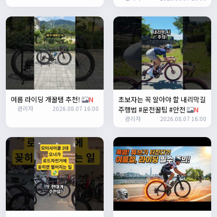
ㅎㅇㅇ
명신이
13:35:29
안녕하세요
1/27/2025
루나워커
20:37:55
좋네요. 이것저것 많이요
열심히타자
21:12:34
설연휴인데 날씨가..ㅠㅠ
1/28/2025
여름 라이딩 개꿀템 추천!
N
초보자는 꼭 알아야 할 내리막길
꼬유
10:07:01
관리자
2026.08.07 16:00
주행법 #운전꿀팁 #안전
N
명절 행복하게 보내세요~ !!
관리자
2026.08.07 16:00
1/29/2025
2chun
09:38:46
명절 잘 보내세요~!
명신이
12:33:45
명절 잘보내세요~
2/1/2025
Leepi
08:05:10
좌측 로고(메인 대문) 누르면 홈으로 이동할때 왼쪽으로 가서