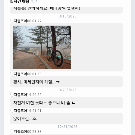
실시간채팅
2
시즌온! 안라하세요! 배과장님 멋쟁이!
3/13/2025
자출조아
00:01:22
자출조아
00:01:59
황사. 미세먼지의 계절...ㅠ
3/28/2025
자출조아
19:20:38
자전거 며칠 못타도 좋으니 비 좀 ㄴ
자출조아
19:21:01
많이오길...🙏
12/31/2025
자출조아
00:23:33