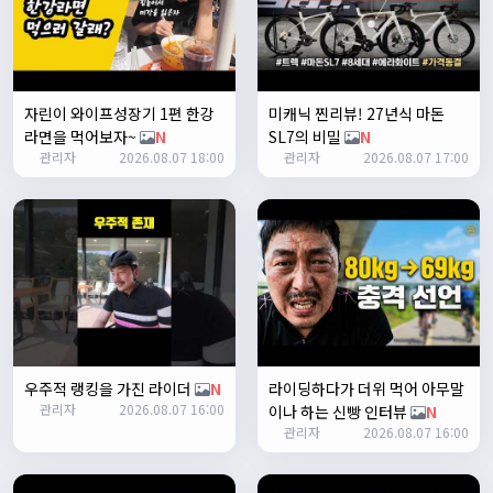
2
쏭박
17:23:38
테스트 2
쏭박
17:23:41
자린이 와이프성장기 1편 한강
미캐닉 찐리뷰! 27년식 마돈
테스트 테스트
라면을 먹어보자~
N
SL7의 비밀
N
쏭박
17:24:16
관리자
2026.08.07 18:00
관리자
2026.08.07 17:00
우주적 랭킹을 가진 라이더
N
라이딩하다가 더위 먹어 아무말
쏭박
17:24:22
관리자
2026.08.07 16:00
이나 하는 신빵 인터뷰
N
사진 업로드 테스트
관리자
2026.08.07 16:00
쏭박
17:24:35
테스트 완료입니다 :)