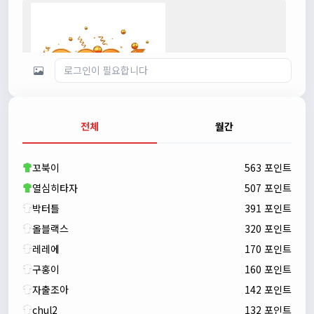
전체
월간
자출조아
00:23:43
새해 복많이 받으세요!!
꼬북이
563 포인트
자출조아
00:23:55
열심히타자
507 포인트
박터틀
391 포인트
올블랙스
320 포인트
레레에
170 포인트
구홍이
160 포인트
자출조아
142 포인트
chul2
132 포인트