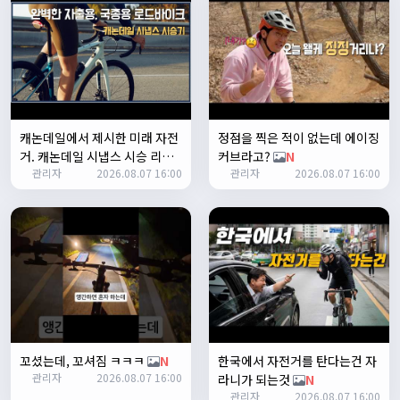
Leepi
02:57:35
1
알루미
06:16:14
뇽
1/23/2025
관리자
09:12:09
캐논데일에서 제시한 미래 자전
정점을 찍은 적이 없는데 에이징
사이트 가입자수가 100명이 넘었습니다 :)
거. 캐논데일 시냅스 시승 리뷰
커브라고?
N
관리자
2026.08.07 16:00
관리자
2026.08.07 16:00
N
관리자
09:12:12
다들 좋은하루되세요~
열심히타자
12:16:55
맛점하세요~
배과장
12:48:20
반갑습니다 여러분 ^_^
배과장
12:48:33
명절에도 열심히 맛있는 음식먹고 로라 타셔야지요 ㅎㅎ
꼬셨는데, 꼬셔짐 ㅋㅋㅋ
N
한국에서 자전거를 탄다는건 자
1/24/2025
관리자
2026.08.07 16:00
존명
12:42:39
라니가 되는것
N
관리자
2026.08.07 16:00