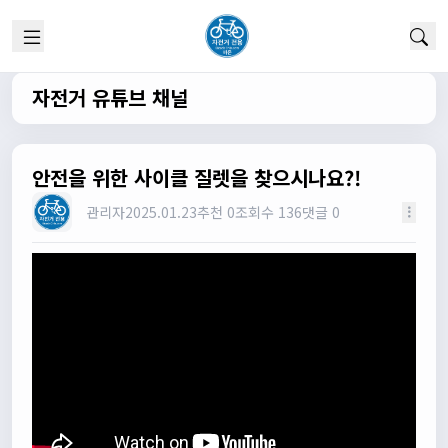
1/22/2025
고양이한마리
12:52:10
채팅 신기해여
원행
13:19:45
자전거 유튜브 채널
오 채팅기능까지..
원행
13:19:59
새로운 자전거 커뮤니티가 되겠네요
안전을 위한 사이클 질렛을 찾으시나요?!
관리자
13:26:16
모두들 환영합니다 :)
관리자
2025.01.23
추천 0
조회수 136
댓글 0
타데이포가차
13:29:16
식사들 하십셔
관리자
13:29:42