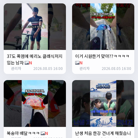
쏭박
17:24:35
테스트 완료입니다 :)
Leepi
02:57:35
1
알루미
06:16:14
뇽
1/23/2025
37도 폭염에 메리노 클래식저지
이거 시원한거 맞아??ㅋㅋㅋㅋ
관리자
09:12:09
입는 남자
N
N
사이트 가입자수가 100명이 넘었습니다 :)
관리자
2026.08.05 16:00
관리자
2026.08.05 16:00
관리자
09:12:12
다들 좋은하루되세요~
열심히타자
12:16:55
맛점하세요~
배과장
12:48:20
반갑습니다 여러분 ^_^
배과장
12:48:33
명절에도 열심히 맛있는 음식먹고 로라 타셔야지요 ㅎㅎ
복숭아 배달ㅋㅋㅋ
N
난생 처음 한강 건너게 해줬습니