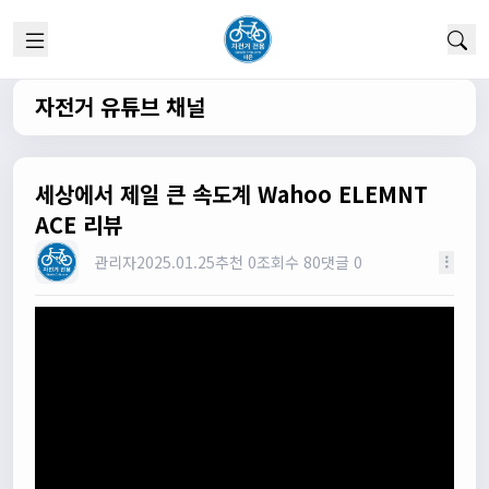
실시간 채팅 이군요
1/22/2025
고양이한마리
12:52:10
채팅 신기해여
자전거 유튜브 채널
원행
13:19:45
오 채팅기능까지..
원행
13:19:59
세상에서 제일 큰 속도계 Wahoo ELEMNT
새로운 자전거 커뮤니티가 되겠네요
ACE 리뷰
관리자
13:26:16
관리자
2025.01.25
추천 0
조회수 80
댓글 0
모두들 환영합니다 :)
타데이포가차
13:29:16
식사들 하십셔
관리자
13:29:42