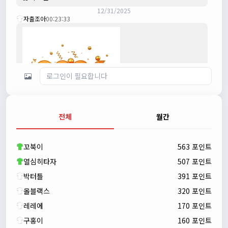
12/31/2025
자출조아
00:23:33
전체
월간
자출조아
00:23:43
새해 복많이 받으세요!!
꼬북이
563 포인트
자출조아
00:23:55
열심히타자
507 포인트
박터틀
391 포인트
올블랙스
320 포인트
레레에
170 포인트
구홍이
160 포인트