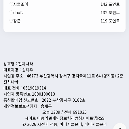
자출조아
142 포인트
chul2
132 포인트
장군
119 포인트
자출조아
00:24:27
새해 복많이 받으세요!!
1/10/2026
Eun
13:55:48
픽시무료나눔해주실분
상호명 : 잔차나라
대표자명 : 송재우
사업장 주소 : 46773 부산광역시 강서구 명지국제11로 64 (명지동) 2층
잔차나라
대표 전화 : 0519019314
사업자 등록번호 1880100613
통신판매업 신고번호 : 2022-부산강서구-0182호
개인정보보호책임자 : 송재우
오늘 1289 / 전체 691035
사이트 이용약관
개인정보처리방침
사이트맵
RSS
© 2026 자전거 전용, 바이시클온니, 바이시클온리