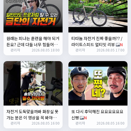
1
쏭박
17:23:35
2
쏭박
17:23:38
테스트 2
원래는 피나는 훈련을 해야 되거
티타늄 자전거 진짜 좋을까?? /
쏭박
17:23:41
든요? 근데 다들 너무 힘들어하
라이트스피드 얼티밋 리뷰
N
테스트 테스트
관리자
2026.08.05 18:00
관리자
2026.08.05 17:00
니까 우리가 치트키를 좀 써드릴
쏭박
17:24:16
게요. 아, KC 인증이 안나온다고
요? 그럼 뭐... 얼른 훈련하러 안
나가고 뭐하세요?
N
자전거 도둑맞을까봐 화장실 못
또 다시 후덕해진 요요요요요요
가는 분은 이 영상을 꼭 봐야합
신빵
N
쏭박
17:24:22
관리자
2026.08.05 16:00
관리자
2026.08.05 16:00
니다
N
사진 업로드 테스트