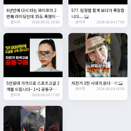
Leepi
08:05:10
4년만에 다시 타는 와이프의 2
577. 림정렬 휩게 보다가 폭망합
좌측 로고(메인 대문) 누르면 홈으로 이동할때 왼쪽으로 가서
번째 라이딩인데 35도 폭염이라
니다....
눌러야 해서 불편하네요. 가운데에 있거나 빈공간을 눌러도
관리자
2026.08.05 16:00
관리자
2026.08.04 17:00
고? 과연 30키로를 쫒아올수 있
메인으로 이동하게 해주실수 있나요>?
을까?
N
2/3/2025
관리자
16:50:47
한번 확인해보겠습니다 :)
2/8/2025
명신이
10:43:01
너무 추워요
2/10/2025
부두게이 BRBR
09:54:20
5만원대 가격으로 스포츠고글 2
자전거 3천 시대가 온다…!!
잔차나라 화이팅!!
관리자
2026.08.04 16:00
개를 드립니다~ 1+1 공동구매
관리자
10:15:31
관리자
2026.08.04 17:00
EOC 스카이시프트 nxt 변색고
감사합니다 파이팅!!!!
글
2/14/2025
서준
22:03:11
저 첫 로드로 힉스 바버비 살려하는데 괜찮나요?
2/16/2025