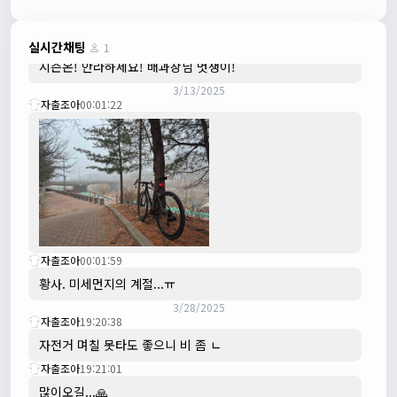
수도권은 3.1절 연휴 비소식...ㅠ ㅠ
3/3/2025
JIWOON
23:26:13
실시간채팅
1
시즌온! 안라하세요! 배과장님 멋쟁이!
3/13/2025
자출조아
00:01:22
자출조아
00:01:59
황사. 미세먼지의 계절...ㅠ
3/28/2025
자출조아
19:20:38
자전거 며칠 못타도 좋으니 비 좀 ㄴ
자출조아
19:21:01
많이오길...🙏