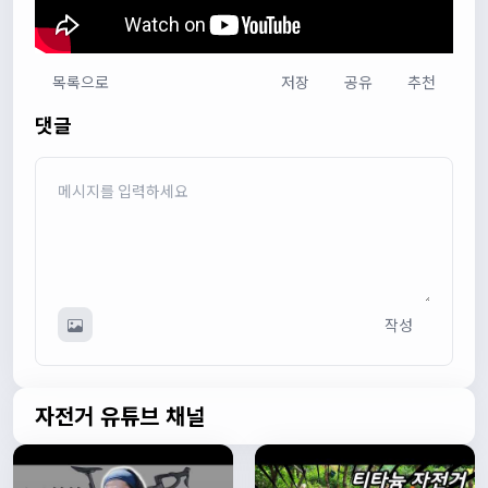
목록으로
저장
공유
추천
다다우운
13:44:05
댓글
회원가입 하단에 체크박스 중에 위 내용을 확인하였고, 동의
합니다. 라는 묻는데 뭘 동의한다는 말이에요?
관리자
13:50:05
안녕하세요 :) 템플릿이 그대로 노출되는것같습니다. 저희가
따로 동의를 구하는 항목은 없습니다 해당 내용 체크해보겠
습니다
관리자
13:54:54
작성
이름/휴대폰 번호는 이벤트에 활용될수 있다는 항목을 추가
해야하고 이에 동의한다는 체크박스내용이 필요할것같습니
다. 가입항목은 바로 수정해두겠습니다
쏭박
17:23:31
자전거 유튜브 채널
실시간 채팅 테스트
쏭박
17:23:34