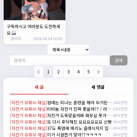
자출조아
15:14:23
시즌온 하신 분들 모두 안라하세요~~
2/17/2025
서준
20:17:55
구독하시고 여러분도 도전하세
시즌온이랑 안라가 몬가요?
요
관리자
진우
01:50:08
2026.08.04 16:00
시즌온은 시즌이 시작됬다는거고 안라는 안전한 라이딩으로
알고있습니다
검색
자출조아
03:19:07
👍
1
2
3
4
5
2/20/2025
배과장
10:30:35
새 글
새 댓글
시즌이 곧 다가오네요 ^^ 모두 안전한 라이딩 하시기 바랍니
다
[자전거 유튜브 채널]
원래는 피나는 훈련을 해야 되거든요? 근데 다들 너무 힘들어하니까 우리가 치트키를 좀 써드릴게요. 아, KC 인증이 안나온다고요? 그럼 뭐... 얼른 훈련하러 안나가고 뭐하세요?
18시간전
2/22/2025
[자전거 유튜브 채널]
티타늄 자전거 진짜 좋을까?? / 라이트스피드 얼티밋 리뷰
19시간전
자출조아
18:44:23
[자전거 유튜브 채널]
자전거 도둑맞을까봐 화장실 못가는 분은 이 영상을 꼭 봐야합니다
20시간전
넵!! 잔차나라도 시즌온과 함께 바쁜 하루하루 보내세요~~
[자전거 유튜브 채널]
또 다시 후덕해진 요요요요요요 신빵
20시간전
3/1/2025
[자전거 유튜브 채널]
37도 폭염에 메리노 클래식저지 입는 남자
20시간전
자출조아
08:54:33
[자전거 유튜브 채널]
이거 시원한거 맞아??ㅋㅋㅋㅋ
20시간전