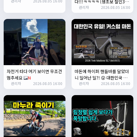
관리자
2026.08.05 16:00
다!!!ㅋㅋㅋㅋ (생초보 철인3종
1/24/2025
관리자
2026.08.05 16:00
존명
12:42:39
입문시키기)
N
ㅎㅇㅇ
명신이
13:35:29
안녕하세요
1/27/2025
루나워커
20:37:55
좋네요. 이것저것 많이요
열심히타자
21:12:34
설연휴인데 날씨가..ㅠㅠ
자전거 타다 여기 보이면 무조건
마돈에 하이퍼 핸들바를 달았더
1/28/2025
멈추세요
N
니 일어난 일?! 😲 대한민국 유
꼬유
10:07:01
관리자
2026.08.05 16:00
관리자
2026.08.05 16:00
일무이 커스텀 마돈 SL7 등장!
명절 행복하게 보내세요~ !!
N
1/29/2025
2chun
09:38:46
명절 잘 보내세요~!
명신이
12:33:45
명절 잘보내세요~
2/1/2025