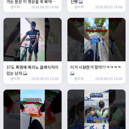
가는 분은 이 영상을 꼭 봐야합
신빵
1/24/2025
관리자
2026.08.05 16:00
관리자
2026.08.05 16:00
니다
존명
12:42:39
ㅎㅇㅇ
명신이
13:35:29
안녕하세요
1/27/2025
루나워커
20:37:55
좋네요. 이것저것 많이요
열심히타자
21:12:34
설연휴인데 날씨가..ㅠㅠ
37도 폭염에 메리노 클래식저지
이거 시원한거 맞아??ㅋㅋㅋㅋ
1/28/2025
입는 남자
꼬유
10:07:01
관리자
2026.08.05 16:00
관리자
2026.08.05 16:00
명절 행복하게 보내세요~ !!
1/29/2025
2chun
09:38:46
명절 잘 보내세요~!
명신이
12:33:45
명절 잘보내세요~
2/1/2025