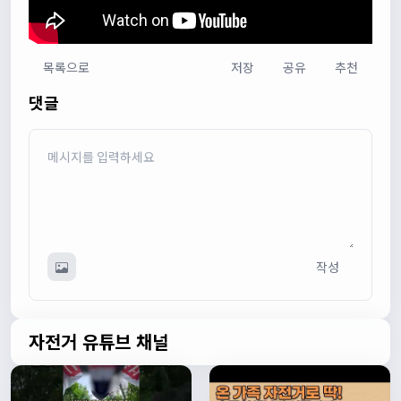
목록으로
저장
공유
추천
다다우운
13:44:05
댓글
회원가입 하단에 체크박스 중에 위 내용을 확인하였고, 동의
합니다. 라는 묻는데 뭘 동의한다는 말이에요?
관리자
13:50:05
안녕하세요 :) 템플릿이 그대로 노출되는것같습니다. 저희가
따로 동의를 구하는 항목은 없습니다 해당 내용 체크해보겠
습니다
관리자
13:54:54
작성
이름/휴대폰 번호는 이벤트에 활용될수 있다는 항목을 추가
해야하고 이에 동의한다는 체크박스내용이 필요할것같습니
다. 가입항목은 바로 수정해두겠습니다
쏭박
17:23:31
자전거 유튜브 채널
실시간 채팅 테스트
쏭박
17:23:34