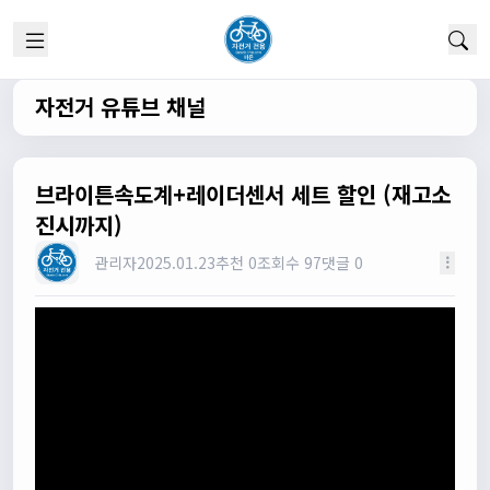
실시간 채팅 이군요
1/22/2025
고양이한마리
12:52:10
채팅 신기해여
자전거 유튜브 채널
원행
13:19:45
오 채팅기능까지..
원행
13:19:59
브라이튼속도계+레이더센서 세트 할인 (재고소
새로운 자전거 커뮤니티가 되겠네요
진시까지)
관리자
13:26:16
관리자
2025.01.23
추천 0
조회수 97
댓글 0
모두들 환영합니다 :)
타데이포가차
13:29:16
식사들 하십셔
관리자
13:29:42