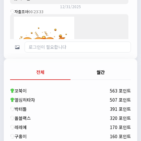
12/31/2025
자출조아
00:23:33
전체
월간
자출조아
00:23:43
새해 복많이 받으세요!!
꼬북이
563 포인트
자출조아
00:23:55
열심히타자
507 포인트
박터틀
391 포인트
올블랙스
320 포인트
레레에
170 포인트
구홍이
160 포인트