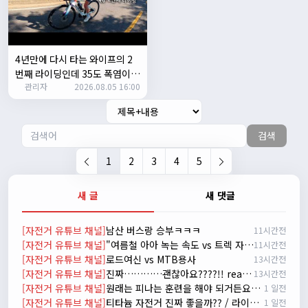
자출조아
15:14:23
시즌온 하신 분들 모두 안라하세요~~
2/17/2025
서준
20:17:55
4년만에 다시 타는 와이프의 2
시즌온이랑 안라가 몬가요?
번째 라이딩인데 35도 폭염이라
관리자
진우
01:50:08
2026.08.05 16:00
고? 과연 30키로를 쫒아올수 있
을까?
시즌온은 시즌이 시작됬다는거고 안라는 안전한 라이딩으로
알고있습니다
검색
자출조아
03:19:07
👍
1
2
3
4
5
2/20/2025
배과장
10:30:35
새 글
새 댓글
시즌이 곧 다가오네요 ^^ 모두 안전한 라이딩 하시기 바랍니
다
[자전거 유튜브 채널]
남산 버스랑 승부ㅋㅋㅋ
11시간전
2/22/2025
[자전거 유튜브 채널]
"여름철 아아 녹는 속도 vs 트렉 자전거 고장 나는 속도 ㅋㅋㅋ 입문용 MTB 끝판왕 추천"
11시간전
자출조아
18:44:23
[자전거 유튜브 채널]
로드여신 vs MTB용사
13시간전
넵!! 잔차나라도 시즌온과 함께 바쁜 하루하루 보내세요~~
[자전거 유튜브 채널]
진짜…………괜찮아요????!! really okay?😱너무 아플것 같아……ㅜㅜ
13시간전
3/1/2025
[자전거 유튜브 채널]
원래는 피나는 훈련을 해야 되거든요? 근데 다들 너무 힘들어하니까 우리가 치트키를 좀 써드릴게요. 아, KC 인증이 안나온다고요? 그럼 뭐... 얼른 훈련하러 안나가고 뭐하세요?
1 일전
자출조아
08:54:33
[자전거 유튜브 채널]
티타늄 자전거 진짜 좋을까?? / 라이트스피드 얼티밋 리뷰
1 일전