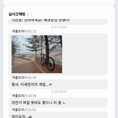
수도권은 3.1절 연휴 비소식...ㅠ ㅠ
3/3/2025
JIWOON
23:26:13
실시간채팅
1
시즌온! 안라하세요! 배과장님 멋쟁이!
3/13/2025
자출조아
00:01:22
자출조아
00:01:59
황사. 미세먼지의 계절...ㅠ
3/28/2025
자출조아
19:20:38
자전거 며칠 못타도 좋으니 비 좀 ㄴ
자출조아
19:21:01
많이오길...🙏