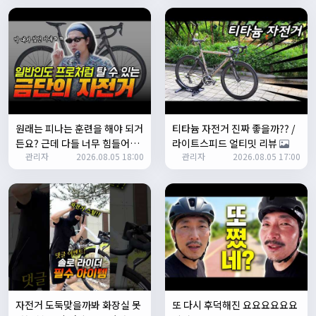
쏭박
17:24:35
테스트 완료입니다 :)
Leepi
02:57:35
1
알루미
06:16:14
뇽
1/23/2025
원래는 피나는 훈련을 해야 되거
티타늄 자전거 진짜 좋을까?? /
관리자
09:12:09
든요? 근데 다들 너무 힘들어하
라이트스피드 얼티밋 리뷰
사이트 가입자수가 100명이 넘었습니다 :)
관리자
2026.08.05 18:00
관리자
2026.08.05 17:00
니까 우리가 치트키를 좀 써드릴
게요. 아, KC 인증이 안나온다고
관리자
09:12:12
요? 그럼 뭐... 얼른 훈련하러 안
다들 좋은하루되세요~
나가고 뭐하세요?
열심히타자
12:16:55
맛점하세요~
배과장
12:48:20
반갑습니다 여러분 ^_^
배과장
12:48:33
명절에도 열심히 맛있는 음식먹고 로라 타셔야지요 ㅎㅎ
자전거 도둑맞을까봐 화장실 못
또 다시 후덕해진 요요요요요요