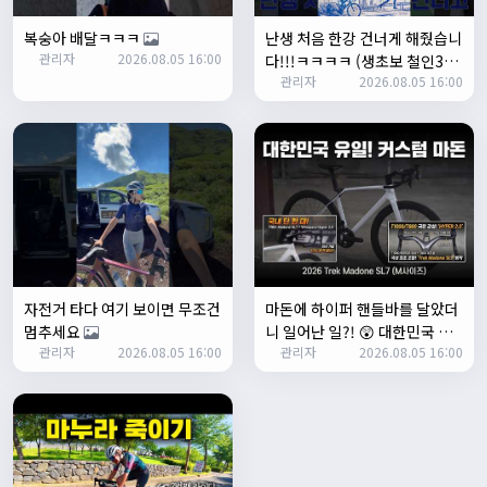
Leepi
08:05:10
복숭아 배달ㅋㅋㅋ
난생 처음 한강 건너게 해줬습니
좌측 로고(메인 대문) 누르면 홈으로 이동할때 왼쪽으로 가서
관리자
2026.08.05 16:00
다!!!ㅋㅋㅋㅋ (생초보 철인3종
눌러야 해서 불편하네요. 가운데에 있거나 빈공간을 눌러도
관리자
2026.08.05 16:00
입문시키기)
메인으로 이동하게 해주실수 있나요>?
2/3/2025
관리자
16:50:47
한번 확인해보겠습니다 :)
2/8/2025
명신이
10:43:01
너무 추워요
2/10/2025
부두게이 BRBR
09:54:20
자전거 타다 여기 보이면 무조건
마돈에 하이퍼 핸들바를 달았더
잔차나라 화이팅!!
멈추세요
니 일어난 일?! 😲 대한민국 유
관리자
10:15:31
관리자
2026.08.05 16:00
관리자
2026.08.05 16:00
일무이 커스텀 마돈 SL7 등장!
감사합니다 파이팅!!!!
2/14/2025
서준
22:03:11
저 첫 로드로 힉스 바버비 살려하는데 괜찮나요?
2/16/2025