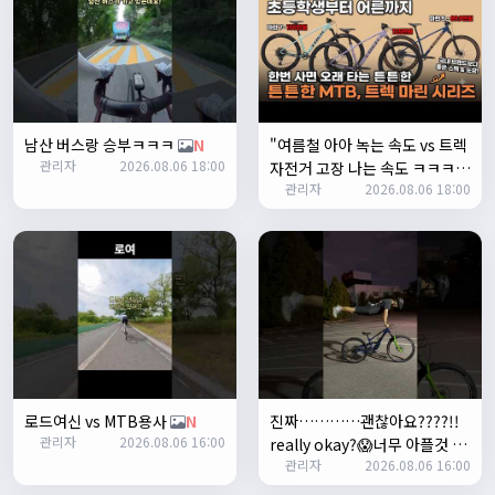
1
쏭박
17:23:35
2
쏭박
17:23:38
테스트 2
남산 버스랑 승부ㅋㅋㅋ
N
"여름철 아아 녹는 속도 vs 트렉
쏭박
17:23:41
관리자
2026.08.06 18:00
자전거 고장 나는 속도 ㅋㅋㅋ
테스트 테스트
관리자
2026.08.06 18:00
입문용 MTB 끝판왕 추천"
N
쏭박
17:24:16
로드여신 vs MTB용사
N
진짜…………괜찮아요????!!
관리자
2026.08.06 16:00
really okay?😱너무 아플것 같
쏭박
17:24:22
관리자
2026.08.06 16:00
아……ㅜㅜ
N
사진 업로드 테스트