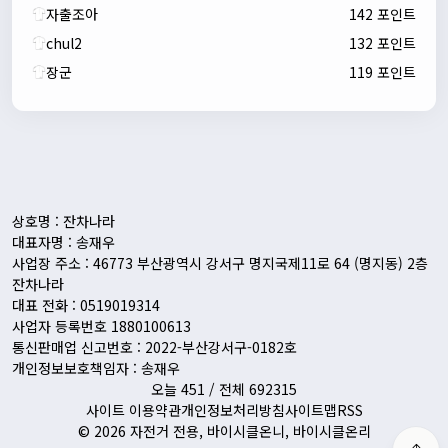
자출조아
142 포인트
chul2
132 포인트
장군
119 포인트
자출조아
00:24:27
새해 복많이 받으세요!!
1/10/2026
Eun
13:55:48
픽시무료나눔해주실분
상호명 : 잔차나라
대표자명 : 송재우
사업장 주소 : 46773 부산광역시 강서구 명지국제11로 64 (명지동) 2층
잔차나라
대표 전화 : 0519019314
사업자 등록번호 1880100613
통신판매업 신고번호 : 2022-부산강서구-0182호
개인정보보호책임자 : 송재우
오늘 451 / 전체 692315
사이트 이용약관
개인정보처리방침
사이트맵
RSS
© 2026 자전거 전용, 바이시클온니, 바이시클온리