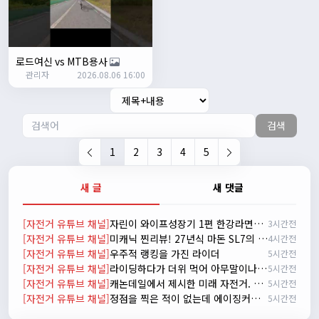
시즌온 하신 분들 모두 안라하세요~~
2/17/2025
서준
20:17:55
시즌온이랑 안라가 몬가요?
로드여신 vs MTB용사
관리자
진우
01:50:08
2026.08.06 16:00
시즌온은 시즌이 시작됬다는거고 안라는 안전한 라이딩으로
알고있습니다
검색
자출조아
03:19:07
👍
1
2
3
4
5
2/20/2025
배과장
10:30:35
새 글
새 댓글
시즌이 곧 다가오네요 ^^ 모두 안전한 라이딩 하시기 바랍니
다
[자전거 유튜브 채널]
자린이 와이프성장기 1편 한강라면을 먹어보자~
3시간전
2/22/2025
[자전거 유튜브 채널]
미캐닉 찐리뷰! 27년식 마돈 SL7의 비밀
4시간전
자출조아
18:44:23
[자전거 유튜브 채널]
우주적 랭킹을 가진 라이더
5시간전
넵!! 잔차나라도 시즌온과 함께 바쁜 하루하루 보내세요~~
[자전거 유튜브 채널]
라이딩하다가 더위 먹어 아무말이나 하는 신빵 인터뷰
5시간전
3/1/2025
[자전거 유튜브 채널]
캐논데일에서 제시한 미래 자전거. 캐논데일 시냅스 시승 리뷰
5시간전
자출조아
08:54:33
[자전거 유튜브 채널]
정점을 찍은 적이 없는데 에이징커브라고?
5시간전
수도권은 3.1절 연휴 비소식...ㅠ ㅠ