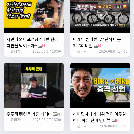
쏭박
17:23:35
2
쏭박
17:23:38
테스트 2
쏭박
17:23:41
자린이 와이프성장기 1편 한강
미캐닉 찐리뷰! 27년식 마돈
테스트 테스트
라면을 먹어보자~
N
SL7의 비밀
N
쏭박
17:24:16
관리자
2026.08.07 18:00
관리자
2026.08.07 17:00
우주적 랭킹을 가진 라이더
N
라이딩하다가 더위 먹어 아무말
쏭박
17:24:22
관리자
2026.08.07 16:00
이나 하는 신빵 인터뷰
N
사진 업로드 테스트
관리자
2026.08.07 16:00
쏭박
17:24:35