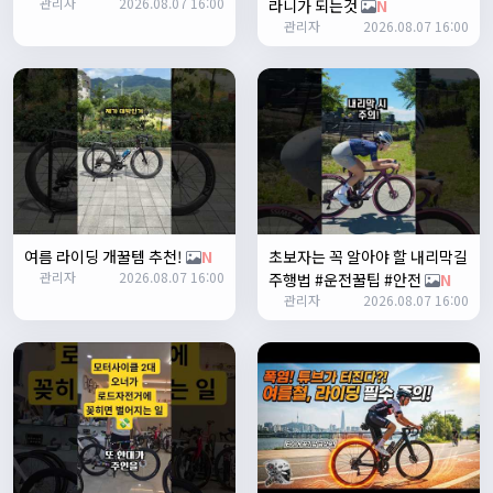
관리자
2026.08.07 16:00
존명
12:42:39
라니가 되는것
N
관리자
2026.08.07 16:00
ㅎㅇㅇ
명신이
13:35:29
안녕하세요
1/27/2025
루나워커
20:37:55
좋네요. 이것저것 많이요
열심히타자
21:12:34
설연휴인데 날씨가..ㅠㅠ
1/28/2025
여름 라이딩 개꿀템 추천!
N
초보자는 꼭 알아야 할 내리막길
꼬유
10:07:01
관리자
2026.08.07 16:00
주행법 #운전꿀팁 #안전
N
명절 행복하게 보내세요~ !!
관리자
2026.08.07 16:00
1/29/2025
2chun
09:38:46
명절 잘 보내세요~!
명신이
12:33:45
명절 잘보내세요~
2/1/2025
Leepi
08:05:10