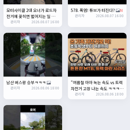
좌측 로고(메인 대문) 누르면 홈으로 이동할때 왼쪽으로 가서
모터사이클 2대 오너가 로드자
578. 폭염! 튜브가 터진다?
N
눌러야 해서 불편하네요. 가운데에 있거나 빈공간을 눌러도
관리자
2026.08.07 16:00
전거에 꽂히면 벌어지는 일 💸
메인으로 이동하게 해주실수 있나요>?
관리자
2026.08.07 16:00
N
2/3/2025
관리자
16:50:47
한번 확인해보겠습니다 :)
2/8/2025
명신이
10:43:01
너무 추워요
2/10/2025
부두게이 BRBR
09:54:20
잔차나라 화이팅!!
남산 버스랑 승부ㅋㅋㅋ
"여름철 아아 녹는 속도 vs 트렉
관리자
10:15:31
관리자
2026.08.06 18:00
자전거 고장 나는 속도 ㅋㅋㅋ
감사합니다 파이팅!!!!
관리자
2026.08.06 18:00
입문용 MTB 끝판왕 추천"
2/14/2025
서준
22:03:11
저 첫 로드로 힉스 바버비 살려하는데 괜찮나요?
2/16/2025
자출조아
15:14:23