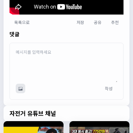
목록으로
저장
공유
추천
다다우운
13:44:05
댓글
회원가입 하단에 체크박스 중에 위 내용을 확인하였고, 동의
합니다. 라는 묻는데 뭘 동의한다는 말이에요?
관리자
13:50:05
안녕하세요 :) 템플릿이 그대로 노출되는것같습니다. 저희가
따로 동의를 구하는 항목은 없습니다 해당 내용 체크해보겠
습니다
관리자
13:54:54
이름/휴대폰 번호는 이벤트에 활용될수 있다는 항목을 추가
작성
해야하고 이에 동의한다는 체크박스내용이 필요할것같습니
다. 가입항목은 바로 수정해두겠습니다
쏭박
17:23:31
실시간 채팅 테스트
자전거 유튜브 채널
쏭박
17:23:34
1