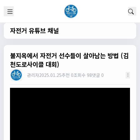
실시간 채팅 이군요
1/22/2025
고양이한마리
12:52:10
채팅 신기해여
자전거 유튜브 채널
원행
13:19:45
오 채팅기능까지..
원행
13:19:59
불지옥에서 자전거 선수들이 살아남는 방법 (김
새로운 자전거 커뮤니티가 되겠네요
천도로사이클 대회)
관리자
13:26:16
모두들 환영합니다 :)
관리자
2025.01.25
추천 0
조회수 98
댓글 0
타데이포가차
13:29:16
식사들 하십셔
관리자
13:29:42