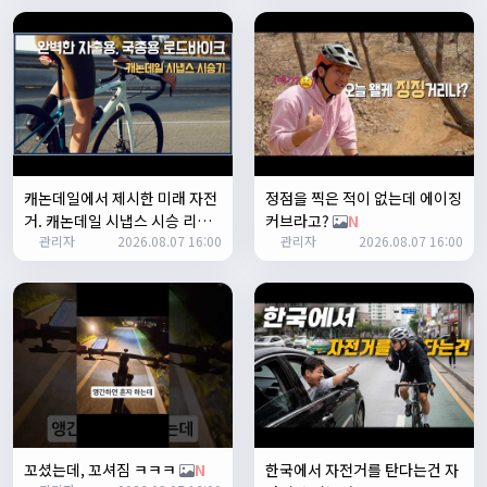
테스트 완료입니다 :)
Leepi
02:57:35
1
알루미
06:16:14
뇽
1/23/2025
관리자
09:12:09
캐논데일에서 제시한 미래 자전
정점을 찍은 적이 없는데 에이징
사이트 가입자수가 100명이 넘었습니다 :)
거. 캐논데일 시냅스 시승 리뷰
커브라고?
N
관리자
2026.08.07 16:00
관리자
2026.08.07 16:00
N
관리자
09:12:12
다들 좋은하루되세요~
열심히타자
12:16:55
맛점하세요~
배과장
12:48:20
반갑습니다 여러분 ^_^
배과장
12:48:33
명절에도 열심히 맛있는 음식먹고 로라 타셔야지요 ㅎㅎ
꼬셨는데, 꼬셔짐 ㅋㅋㅋ
N
한국에서 자전거를 탄다는건 자
1/24/2025