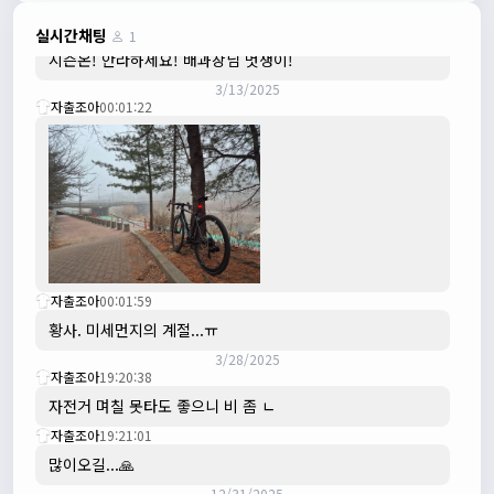
3/3/2025
JIWOON
23:26:13
실시간채팅
1
시즌온! 안라하세요! 배과장님 멋쟁이!
3/13/2025
자출조아
00:01:22
자출조아
00:01:59
황사. 미세먼지의 계절...ㅠ
3/28/2025
자출조아
19:20:38
자전거 며칠 못타도 좋으니 비 좀 ㄴ
자출조아
19:21:01
많이오길...🙏
12/31/2025