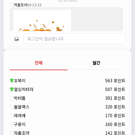
자출조아
00:23:33
전체
월간
자출조아
00:23:43
새해 복많이 받으세요!!
꼬북이
563 포인트
자출조아
00:23:55
열심히타자
507 포인트
박터틀
391 포인트
올블랙스
320 포인트
레레에
170 포인트
구홍이
160 포인트
자출조아
142 포인트