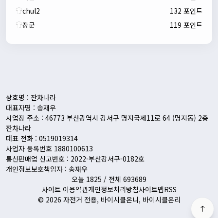
chul2
132 포인트
장군
119 포인트
자출조아
00:24:27
새해 복많이 받으세요!!
1/10/2026
Eun
13:55:48
픽시무료나눔해주실분
상호명 : 잔차나라
대표자명 : 송재우
사업장 주소 : 46773 부산광역시 강서구 명지국제11로 64 (명지동) 2층
잔차나라
대표 전화 : 0519019314
사업자 등록번호 1880100613
통신판매업 신고번호 : 2022-부산강서구-0182호
개인정보보호책임자 : 송재우
오늘 1825 / 전체 693689
사이트 이용약관
개인정보처리방침
사이트맵
RSS
© 2026 자전거 전용, 바이시클온니, 바이시클온리