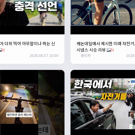
 더위 먹어 아무말이나 하는 신
캐논데일에서 제시한 미래 자전거
N
시냅스 시승 리뷰
N
2026.08.07 16:00
관리자
2026.