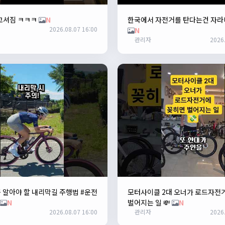
꼬셔짐 ㅋㅋㅋ
N
한국에서 자전거를 탄다는건 자라
2026.08.07 16:00
N
관리자
2026.
 알아야 할 내리막길 주행법 #운전
모터사이클 2대 오너가 로드자전
N
벌어지는 일 💸
N
2026.08.07 16:00
관리자
2026.