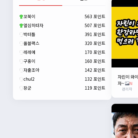
자출조아
00:23:43
새해 복많이 받으세요!!
꼬북이
563 포인트
자출조아
00:23:55
열심히타자
507 포인트
박터틀
391 포인트
올블랙스
320 포인트
레레에
170 포인트
구홍이
160 포인트
자출조아
142 포인트
자린이 와
chul2
132 포인트
자~
N
장군
119 포인트
관리자
자출조아
00:24:27
새해 복많이 받으세요!!
1/10/2026
Eun
13:55:48
픽시무료나눔해주실분