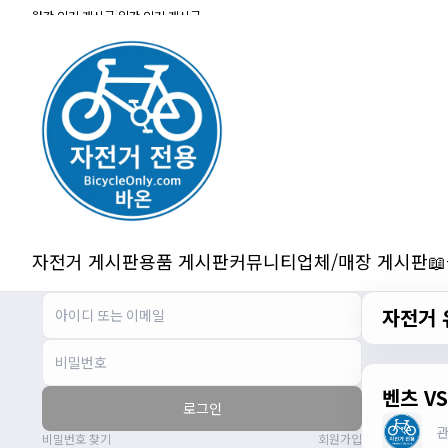
잔차나라 화이팅!!
월간 인기 게시글
|
일간 인기 게시글
관리자
10:15:31
감사합니다 파이팅!!!!
2/14/2025
서준
22:03:11
저 첫 로드로 힉스 바버비 살려하는데 괜찮
나요?
2/16/2025
자출조아
15:14:23
시즌온 하신 분들 모두 안라하세요~~
2/17/2025
자전거 게시판
용품 게시판
커뮤니티
업체/매장 게시판

서준
20:17:55
시즌온이랑 안라가 몬가요?
자전거 
진우
01:50:08
시즌온은 시즌이 시작됬다는거고 안라는
안전한 라이딩으로 알고있습니다
자출조아
03:19:07
벤츠 V
로그인
👍
비밀번호 찾기
회원가입
2/20/2025