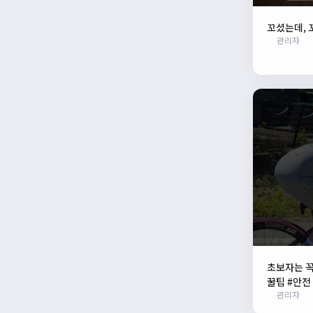
꼬셨는데, 
관리자
초보자는 꼭
꿀팁 #안전
관리자