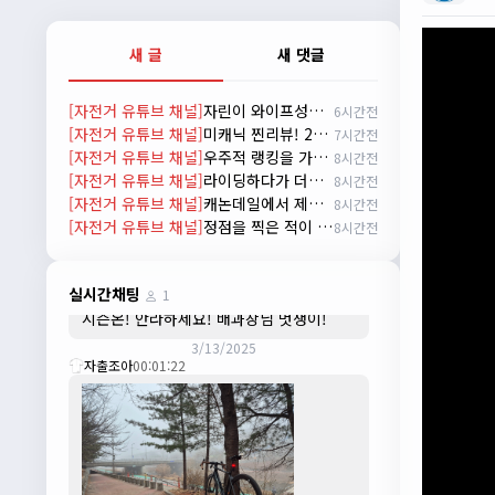
배과장
10:30:35
시즌이 곧 다가오네요 ^^ 모두 안전한 라이
새 글
새 댓글
딩 하시기 바랍니다
2/22/2025
[자전거 유튜브 채널]
자린이 와이프성장기 1편 한강라면을 먹어보자~
6시간전
자출조아
18:44:23
[자전거 유튜브 채널]
미캐닉 찐리뷰! 27년식 마돈 SL7의 비밀
7시간전
넵!! 잔차나라도 시즌온과 함께 바쁜 하루
[자전거 유튜브 채널]
우주적 랭킹을 가진 라이더
8시간전
하루 보내세요~~
[자전거 유튜브 채널]
라이딩하다가 더위 먹어 아무말이나 하는 신빵 인터뷰
8시간전
3/1/2025
[자전거 유튜브 채널]
캐논데일에서 제시한 미래 자전거. 캐논데일 시냅스 시승 리뷰
8시간전
자출조아
08:54:33
[자전거 유튜브 채널]
정점을 찍은 적이 없는데 에이징커브라고?
8시간전
수도권은 3.1절 연휴 비소식...ㅠ ㅠ
3/3/2025
JIWOON
23:26:13
실시간채팅
1
시즌온! 안라하세요! 배과장님 멋쟁이!
3/13/2025
자출조아
00:01:22