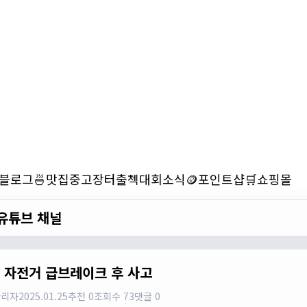
블로그
🍜맛집
중고장터
출첵
대회소식
🪙포인트샵
🛒쇼핑몰
유튜브 채널
S 자전거 급브레이크 후 사고
관리자
2025.01.25
추천 0
조회수 73
댓글 0