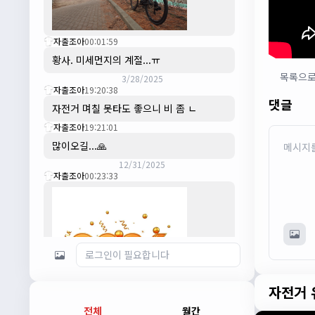
자출조아
00:01:59
황사. 미세먼지의 계절...ㅠ
목록으
3/28/2025
자출조아
19:20:38
댓글
자전거 며칠 못타도 좋으니 비 좀 ㄴ
자출조아
19:21:01
많이오길...🙏
12/31/2025
자출조아
00:23:33
자전거 
전체
월간