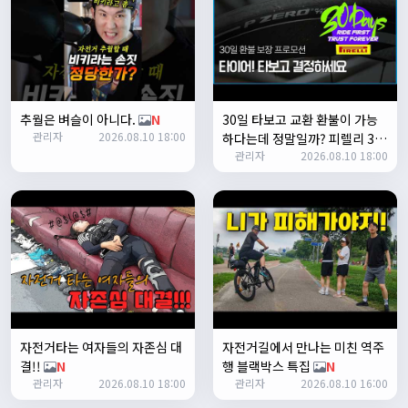
1
쏭박
17:23:35
2
쏭박
17:23:38
테스트 2
추월은 벼슬이 아니다.
N
30일 타보고 교환 환불이 가능
쏭박
17:23:41
관리자
2026.08.10 18:00
하다는데 정말일까? 피렐리 30
테스트 테스트
관리자
2026.08.10 18:00
일 만족 보장 프로모션 안내
N
쏭박
17:24:16
자전거타는 여자들의 자존심 대
자전거길에서 만나는 미친 역주
결!!
N
행 블랙박스 특집
N
쏭박
17:24:22
관리자
2026.08.10 18:00
관리자
2026.08.10 16:00
사진 업로드 테스트