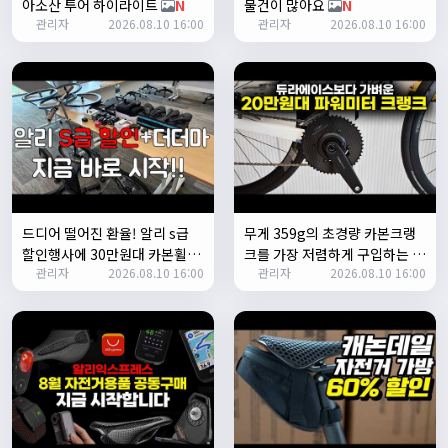
아소산 투어 하이라이트
N
물건이 많아요
N
1/24/2025
관리자
2026.08.10 16:00
관리자
2026.08.10 16:00
존명
12:42:39
ㅎㅇㅇ
명신이
13:35:29
안녕하세요
1/27/2025
루나워커
20:37:55
좋네요. 이것저것 많이요
열심히타자
21:12:34
설연휴인데 날씨가..ㅠㅠ
드디어 떨어진 환율! 알리 s급
무게 359g의 초경량 카본크랭
1/28/2025
할인행사에 30만원대 카본휠, 1
크를 가장 저렴하게 구입하는 방
꼬유
10:07:01
관리자
2026.08.10 16:00
관리자
2026.08.10 16:00
만원대 전조등과 심박계 등 자전
법 - 파워미터 장착과정 모두 보
명절 행복하게 보내세요~ !!
거 용품 20여가지 공동구매.
여드립니다
N
N
1/29/2025
2chun
09:38:46
명절 잘 보내세요~!
명신이
12:33:45
명절 잘보내세요~
2/1/2025