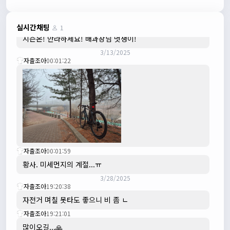
수도권은 3.1절 연휴 비소식...ㅠ ㅠ
3/3/2025
JIWOON
23:26:13
실시간채팅
1
시즌온! 안라하세요! 배과장님 멋쟁이!
3/13/2025
자출조아
00:01:22
자출조아
00:01:59
황사. 미세먼지의 계절...ㅠ
3/28/2025
자출조아
19:20:38
자전거 며칠 못타도 좋으니 비 좀 ㄴ
자출조아
19:21:01
많이오길...🙏