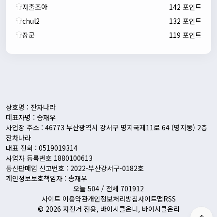
자출조아
142 포인트
chul2
132 포인트
장군
119 포인트
자출조아
00:24:27
새해 복많이 받으세요!!
1/10/2026
Eun
13:55:48
픽시무료나눔해주실분
상호명 : 잔차나라
대표자명 : 송재우
사업장 주소 : 46773 부산광역시 강서구 명지국제11로 64 (명지동) 2층
잔차나라
대표 전화 : 0519019314
사업자 등록번호 1880100613
통신판매업 신고번호 : 2022-부산강서구-0182호
개인정보보호책임자 : 송재우
오늘 504 / 전체 701912
사이트 이용약관
개인정보처리방침
사이트맵
RSS
© 2026 자전거 전용, 바이시클온니, 바이시클온리