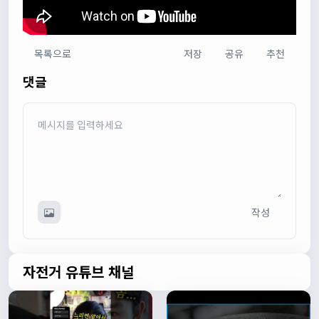
목록으로
저장
공유
추천
다다우운
13:44:05
댓글
회원가입 하단에 체크박스 중에 위 내용을 확인하였고, 동의
합니다. 라는 묻는데 뭘 동의한다는 말이에요?
관리자
13:50:05
안녕하세요 :) 템플릿이 그대로 노출되는것같습니다. 저희가
따로 동의를 구하는 항목은 없습니다 해당 내용 체크해보겠
습니다
관리자
13:54:54
작성
이름/휴대폰 번호는 이벤트에 활용될수 있다는 항목을 추가
해야하고 이에 동의한다는 체크박스내용이 필요할것같습니
다. 가입항목은 바로 수정해두겠습니다
쏭박
17:23:31
자전거 유튜브 채널
실시간 채팅 테스트
쏭박
17:23:34