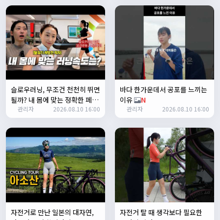
쏭박
17:24:35
테스트 완료입니다 :)
Leepi
02:57:35
1
알루미
06:16:14
뇽
1/23/2025
슬로우러닝, 무조건 천천히 뛰면
바다 한가운데서 공포를 느끼는
관리자
09:12:09
될까? 내 몸에 맞는 정확한 페이
이유
N
사이트 가입자수가 100명이 넘었습니다 :)
관리자
2026.08.10 16:00
관리자
2026.08.10 16:00
스를 찾았습니다
N
관리자
09:12:12
다들 좋은하루되세요~
열심히타자
12:16:55
맛점하세요~
배과장
12:48:20
반갑습니다 여러분 ^_^
배과장
12:48:33
명절에도 열심히 맛있는 음식먹고 로라 타셔야지요 ㅎㅎ
자전거로 만난 일본의 대자연,
자전거 탈 때 생각보다 필요한