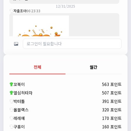
12/31/2025
자출조아
00:23:33
전체
월간
자출조아
00:23:43
새해 복많이 받으세요!!
꼬북이
563 포인트
자출조아
00:23:55
열심히타자
507 포인트
박터틀
391 포인트
올블랙스
320 포인트
레레에
170 포인트
구홍이
160 포인트