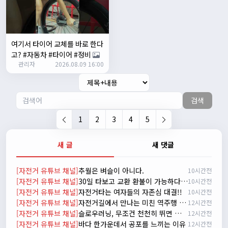
자출조아
15:14:23
시즌온 하신 분들 모두 안라하세요~~
2/17/2025
서준
20:17:55
여기서 타이어 교체를 바로 한다
시즌온이랑 안라가 몬가요?
고? #자동차 #타이어 #정비
관리자
진우
01:50:08
2026.08.09 16:00
시즌온은 시즌이 시작됬다는거고 안라는 안전한 라이딩으로
알고있습니다
검색
자출조아
03:19:07
👍
1
2
3
4
5
2/20/2025
배과장
10:30:35
새 글
새 댓글
시즌이 곧 다가오네요 ^^ 모두 안전한 라이딩 하시기 바랍니
다
[자전거 유튜브 채널]
추월은 벼슬이 아니다.
10시간전
2/22/2025
[자전거 유튜브 채널]
30일 타보고 교환 환불이 가능하다는데 정말일까? 피렐리 30일 만족 보장 프로모션 안내
10시간전
자출조아
18:44:23
[자전거 유튜브 채널]
자전거타는 여자들의 자존심 대결!!
10시간전
넵!! 잔차나라도 시즌온과 함께 바쁜 하루하루 보내세요~~
[자전거 유튜브 채널]
자전거길에서 만나는 미친 역주행 블랙박스 특집
12시간전
3/1/2025
[자전거 유튜브 채널]
슬로우러닝, 무조건 천천히 뛰면 될까? 내 몸에 맞는 정확한 페이스를 찾았습니다
12시간전
자출조아
08:54:33
[자전거 유튜브 채널]
바다 한가운데서 공포를 느끼는 이유
12시간전