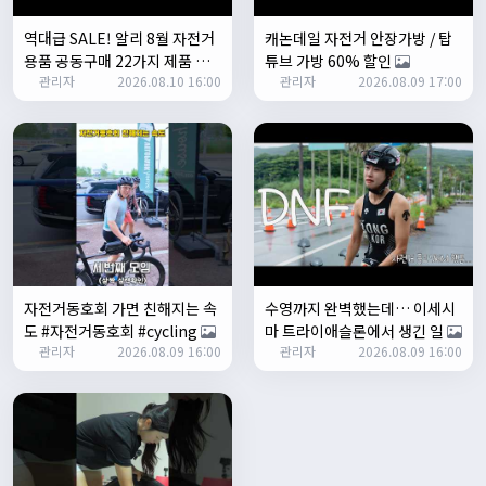
Leepi
08:05:10
역대급 SALE! 알리 8월 자전거
캐논데일 자전거 안장가방 / 탑
좌측 로고(메인 대문) 누르면 홈으로 이동할때 왼쪽으로 가서
용품 공동구매 22가지 제품 할
튜브 가방 60% 할인
눌러야 해서 불편하네요. 가운데에 있거나 빈공간을 눌러도
관리자
2026.08.10 16:00
관리자
2026.08.09 17:00
인코드 공개
N
메인으로 이동하게 해주실수 있나요>?
2/3/2025
관리자
16:50:47
한번 확인해보겠습니다 :)
2/8/2025
명신이
10:43:01
너무 추워요
2/10/2025
부두게이 BRBR
09:54:20
자전거동호회 가면 친해지는 속
수영까지 완벽했는데… 이세시
잔차나라 화이팅!!
도 #자전거동호회 #cycling
마 트라이애슬론에서 생긴 일
관리자
10:15:31
관리자
2026.08.09 16:00
관리자
2026.08.09 16:00
감사합니다 파이팅!!!!
2/14/2025
서준
22:03:11
저 첫 로드로 힉스 바버비 살려하는데 괜찮나요?
2/16/2025