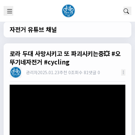
실시간 채팅 이군요
1/22/2025
고양이한마리
12:52:10
채팅 신기해여
자전거 유튜브 채널
원행
13:19:45
오 채팅기능까지..
원행
13:19:59
로라 두대 사망시키고 또 파괴시키는중💥 #오
새로운 자전거 커뮤니티가 되겠네요
뚜기네자전거 #cycling
관리자
13:26:16
관리자
2025.01.23
추천 0
조회수 81
댓글 0
모두들 환영합니다 :)
타데이포가차
13:29:16
식사들 하십셔
관리자
13:29:42