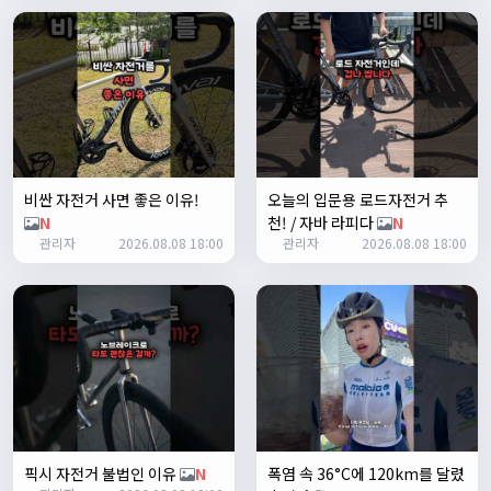
쏭박
17:24:35
테스트 완료입니다 :)
Leepi
02:57:35
1
알루미
06:16:14
뇽
1/23/2025
비싼 자전거 사면 좋은 이유!
오늘의 입문용 로드자전거 추
관리자
09:12:09
N
천! / 자바 라피다
N
사이트 가입자수가 100명이 넘었습니다 :)
관리자
2026.08.08 18:00
관리자
2026.08.08 18:00
관리자
09:12:12
다들 좋은하루되세요~
열심히타자
12:16:55
맛점하세요~
배과장
12:48:20
반갑습니다 여러분 ^_^
배과장
12:48:33
명절에도 열심히 맛있는 음식먹고 로라 타셔야지요 ㅎㅎ
픽시 자전거 불법인 이유
N
폭염 속 36°C에 120km를 달렸