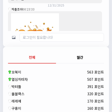
12/31/2025
자출조아
00:23:33
전체
월간
자출조아
00:23:43
새해 복많이 받으세요!!
꼬북이
563 포인트
자출조아
00:23:55
열심히타자
507 포인트
박터틀
391 포인트
올블랙스
320 포인트
레레에
170 포인트
구홍이
160 포인트