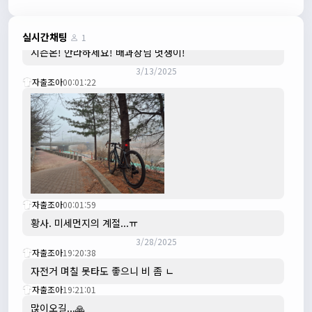
수도권은 3.1절 연휴 비소식...ㅠ ㅠ
3/3/2025
JIWOON
23:26:13
실시간채팅
1
시즌온! 안라하세요! 배과장님 멋쟁이!
3/13/2025
자출조아
00:01:22
자출조아
00:01:59
황사. 미세먼지의 계절...ㅠ
3/28/2025
자출조아
19:20:38
자전거 며칠 못타도 좋으니 비 좀 ㄴ
자출조아
19:21:01
많이오길...🙏