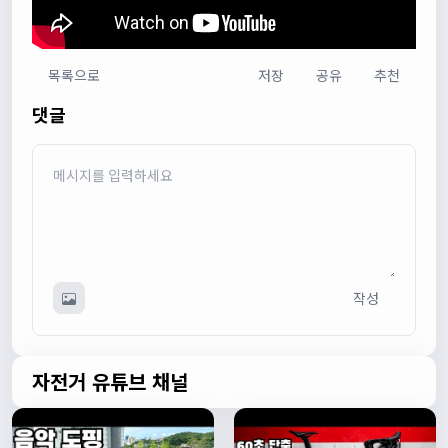
목록으로
저장
공유
추천
다다우운
13:44:05
댓글
회원가입 하단에 체크박스 중에 위 내용을 확인하였고, 동의
합니다. 라는 묻는데 뭘 동의한다는 말이에요?
관리자
13:50:05
안녕하세요 :) 템플릿이 그대로 노출되는것같습니다. 저희가
따로 동의를 구하는 항목은 없습니다 해당 내용 체크해보겠
습니다
관리자
13:54:54
작성
이름/휴대폰 번호는 이벤트에 활용될수 있다는 항목을 추가
해야하고 이에 동의한다는 체크박스내용이 필요할것같습니
다. 가입항목은 바로 수정해두겠습니다
쏭박
17:23:31
자전거 유튜브 채널
실시간 채팅 테스트
쏭박
17:23:34