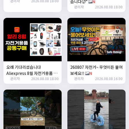
관리자
2026.08.08 18:00
습니다🥵”
N
1/24/2025
관리자
2026.08.08 18:00
존명
12:42:39
ㅎㅇㅇ
명신이
13:35:29
안녕하세요
1/27/2025
루나워커
20:37:55
좋네요. 이것저것 많이요
열심히타자
21:12:34
설연휴인데 날씨가..ㅠㅠ
오래 기다리셨습니다
260807 자전거~ 무엇이든 물어
1/28/2025
Aliexpress 8월 자전거용품 공
보세요!!
N
꼬유
10:07:01
관리자
2026.08.08 18:00
관리자
2026.08.08 16:00
동구매 지금 시작합니다
N
명절 행복하게 보내세요~ !!
1/29/2025
2chun
09:38:46
명절 잘 보내세요~!
명신이
12:33:45
명절 잘보내세요~
2/1/2025