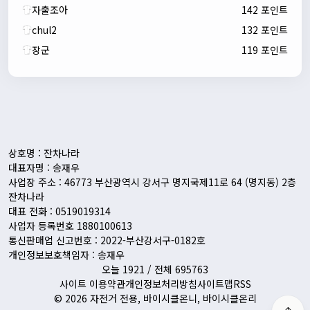
자출조아
142 포인트
chul2
132 포인트
장군
119 포인트
자출조아
00:24:27
새해 복많이 받으세요!!
1/10/2026
Eun
13:55:48
픽시무료나눔해주실분
상호명 : 잔차나라
대표자명 : 송재우
사업장 주소 : 46773 부산광역시 강서구 명지국제11로 64 (명지동) 2층
잔차나라
대표 전화 : 0519019314
사업자 등록번호 1880100613
통신판매업 신고번호 : 2022-부산강서구-0182호
개인정보보호책임자 : 송재우
오늘 1921 / 전체 695763
사이트 이용약관
개인정보처리방침
사이트맵
RSS
© 2026 자전거 전용, 바이시클온니, 바이시클온리