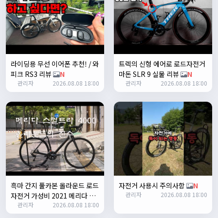
1
쏭박
17:23:35
2
쏭박
17:23:38
테스트 2
라이딩용 무선 이어폰 추천! / 와
트렉의 신형 에어로 로드자전거
쏭박
17:23:41
피크 RS3 리뷰
N
마돈 SLR 9 실물 리뷰
N
테스트 테스트
관리자
2026.08.08 18:00
관리자
2026.08.08 18:00
쏭박
17:24:16
흑마 간지 풀카본 올라운드 로드
자전거 사용시 주의사항
N
관리자
2026.08.08 18:00
자전거 가성비 2021 메리다 스
쏭박
17:24:22
관리자
2026.08.08 18:00
컬트라 4000/105구동계 유압
사진 업로드 테스트
식 디스크 브레이크
N