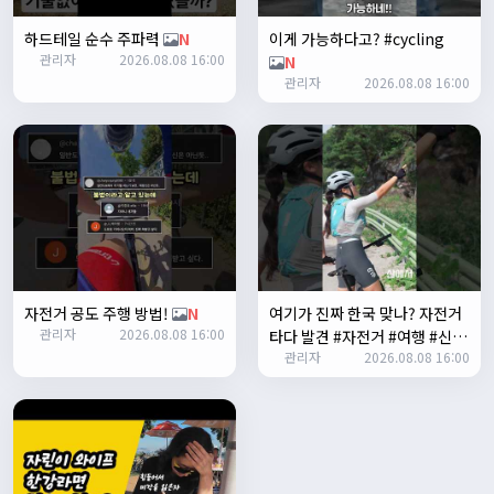
Leepi
08:05:10
하드테일 순수 주파력
N
이게 가능하다고? #cycling
좌측 로고(메인 대문) 누르면 홈으로 이동할때 왼쪽으로 가서
관리자
2026.08.08 16:00
N
눌러야 해서 불편하네요. 가운데에 있거나 빈공간을 눌러도
관리자
2026.08.08 16:00
메인으로 이동하게 해주실수 있나요>?
2/3/2025
관리자
16:50:47
한번 확인해보겠습니다 :)
2/8/2025
명신이
10:43:01
너무 추워요
2/10/2025
부두게이 BRBR
09:54:20
자전거 공도 주행 방법!
N
여기가 진짜 한국 맞나? 자전거
잔차나라 화이팅!!
관리자
2026.08.08 16:00
타다 발견 #자전거 #여행 #신기
관리자
10:15:31
관리자
2026.08.08 16:00
한곳
N
감사합니다 파이팅!!!!
2/14/2025
서준
22:03:11
저 첫 로드로 힉스 바버비 살려하는데 괜찮나요?
2/16/2025