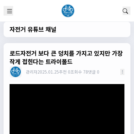
실시간 채팅 이군요
1/22/2025
고양이한마리
12:52:10
채팅 신기해여
자전거 유튜브 채널
원행
13:19:45
오 채팅기능까지..
원행
13:19:59
로드자전거 보다 큰 덩치를 가지고 있지만 가장
새로운 자전거 커뮤니티가 되겠네요
작게 접힌다는 트라이폴드
관리자
13:26:16
관리자
2025.01.25
추천 0
조회수 78
댓글 0
모두들 환영합니다 :)
타데이포가차
13:29:16
식사들 하십셔
관리자
13:29:42