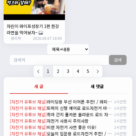
자출조아
15:14:23
시즌온 하신 분들 모두 안라하세요~~
2/17/2025
서준
20:17:55
자린이 와이프성장기 1편 한강
시즌온이랑 안라가 몬가요?
라면을 먹어보자~
관리자
진우
01:50:08
2026.08.07 18:00
시즌온은 시즌이 시작됬다는거고 안라는 안전한 라이딩으로
알고있습니다
검색
자출조아
03:19:07
👍
1
2
3
4
5
2/20/2025
배과장
10:30:35
새 글
새 댓글
시즌이 곧 다가오네요 ^^ 모두 안전한 라이딩 하시기 바랍니
다
[자전거 유튜브 채널]
라이딩용 무선 이어폰 추천! / 와피크 RS3 리뷰
1시간전
2/22/2025
[자전거 유튜브 채널]
트렉의 신형 에어로 로드자전거 마돈 SLR 9 실물 리뷰
1시간전
자출조아
18:44:23
[자전거 유튜브 채널]
흑마 간지 풀카본 올라운드 로드 자전거 가성비 2021 메리다 스컬트라 4000/105구동계 유압식 디스크 브레이크
1시간전
넵!! 잔차나라도 시즌온과 함께 바쁜 하루하루 보내세요~~
[자전거 유튜브 채널]
자전거 사용시 주의사항
1시간전
3/1/2025
[자전거 유튜브 채널]
비싼 자전거 사면 좋은 이유!
1시간전
자출조아
08:54:33
[자전거 유튜브 채널]
오늘의 입문용 로드자전거 추천! / 자바 라피다
1시간전