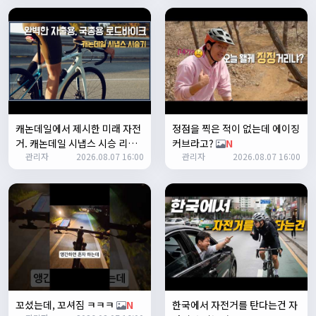
테스트 완료입니다 :)
Leepi
02:57:35
1
알루미
06:16:14
뇽
1/23/2025
관리자
09:12:09
캐논데일에서 제시한 미래 자전
정점을 찍은 적이 없는데 에이징
사이트 가입자수가 100명이 넘었습니다 :)
거. 캐논데일 시냅스 시승 리뷰
커브라고?
N
관리자
2026.08.07 16:00
관리자
2026.08.07 16:00
N
관리자
09:12:12
다들 좋은하루되세요~
열심히타자
12:16:55
맛점하세요~
배과장
12:48:20
반갑습니다 여러분 ^_^
배과장
12:48:33
명절에도 열심히 맛있는 음식먹고 로라 타셔야지요 ㅎㅎ
꼬셨는데, 꼬셔짐 ㅋㅋㅋ
N
한국에서 자전거를 탄다는건 자
1/24/2025