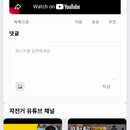
목록으로
저장
공유
추천
다다우운
13:44:05
댓글
회원가입 하단에 체크박스 중에 위 내용을 확인하였고, 동의
합니다. 라는 묻는데 뭘 동의한다는 말이에요?
관리자
13:50:05
안녕하세요 :) 템플릿이 그대로 노출되는것같습니다. 저희가
따로 동의를 구하는 항목은 없습니다 해당 내용 체크해보겠
습니다
관리자
13:54:54
이름/휴대폰 번호는 이벤트에 활용될수 있다는 항목을 추가
작성
해야하고 이에 동의한다는 체크박스내용이 필요할것같습니
다. 가입항목은 바로 수정해두겠습니다
쏭박
17:23:31
실시간 채팅 테스트
자전거 유튜브 채널
쏭박
17:23:34
1