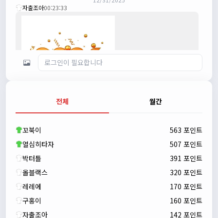
자출조아
00:23:33
전체
월간
자출조아
00:23:43
새해 복많이 받으세요!!
꼬북이
563 포인트
자출조아
00:23:55
열심히타자
507 포인트
박터틀
391 포인트
올블랙스
320 포인트
레레에
170 포인트
구홍이
160 포인트
자출조아
142 포인트