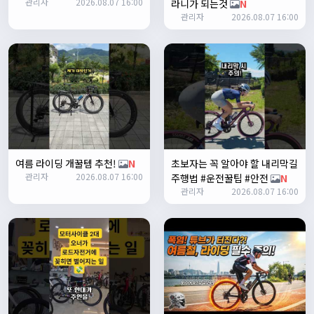
관리자
2026.08.07 16:00
존명
12:42:39
라니가 되는것
N
관리자
2026.08.07 16:00
ㅎㅇㅇ
명신이
13:35:29
안녕하세요
1/27/2025
루나워커
20:37:55
좋네요. 이것저것 많이요
열심히타자
21:12:34
설연휴인데 날씨가..ㅠㅠ
1/28/2025
여름 라이딩 개꿀템 추천!
N
초보자는 꼭 알아야 할 내리막길
꼬유
10:07:01
관리자
2026.08.07 16:00
주행법 #운전꿀팁 #안전
N
명절 행복하게 보내세요~ !!
관리자
2026.08.07 16:00
1/29/2025
2chun
09:38:46
명절 잘 보내세요~!
명신이
12:33:45
명절 잘보내세요~
2/1/2025
Leepi
08:05:10