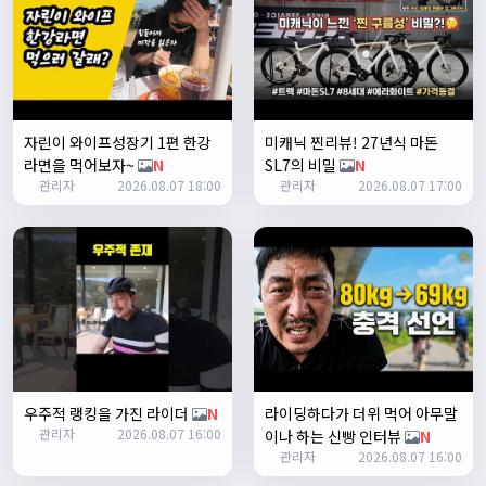
쏭박
17:23:35
2
쏭박
17:23:38
테스트 2
쏭박
17:23:41
자린이 와이프성장기 1편 한강
미캐닉 찐리뷰! 27년식 마돈
테스트 테스트
라면을 먹어보자~
N
SL7의 비밀
N
쏭박
17:24:16
관리자
2026.08.07 18:00
관리자
2026.08.07 17:00
우주적 랭킹을 가진 라이더
N
라이딩하다가 더위 먹어 아무말
쏭박
17:24:22
관리자
2026.08.07 16:00
이나 하는 신빵 인터뷰
N
사진 업로드 테스트
관리자
2026.08.07 16:00
쏭박
17:24:35