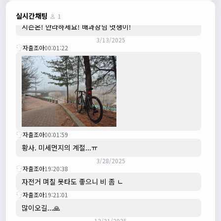
3/3/2025
JIWOON
23:26:13
실시간채팅
1
시즌온! 안라하세요! 배과장님 멋쟁이!
3/13/2025
자출조아
00:01:22
자출조아
00:01:59
황사. 미세먼지의 계절...ㅠ
3/28/2025
자출조아
19:20:38
자전거 며칠 못타도 좋으니 비 좀 ㄴ
자출조아
19:21:01
많이오길...🙏
12/31/2025