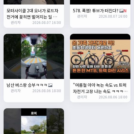
좌측 로고(메인 대문) 누르면 홈으로 이동할때 왼쪽으로 가서
모터사이클 2대 오너가 로드자
578. 폭염! 튜브가 터진다?
N
눌러야 해서 불편하네요. 가운데에 있거나 빈공간을 눌러도
관리자
2026.08.07 16:00
전거에 꽂히면 벌어지는 일 💸
메인으로 이동하게 해주실수 있나요>?
관리자
2026.08.07 16:00
N
2/3/2025
관리자
16:50:47
한번 확인해보겠습니다 :)
2/8/2025
명신이
10:43:01
너무 추워요
2/10/2025
부두게이 BRBR
09:54:20
잔차나라 화이팅!!
남산 버스랑 승부ㅋㅋㅋ
"여름철 아아 녹는 속도 vs 트렉
관리자
10:15:31
관리자
2026.08.06 18:00
자전거 고장 나는 속도 ㅋㅋㅋ
감사합니다 파이팅!!!!
관리자
2026.08.06 18:00
입문용 MTB 끝판왕 추천"
2/14/2025
서준
22:03:11
저 첫 로드로 힉스 바버비 살려하는데 괜찮나요?
2/16/2025
자출조아
15:14:23