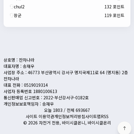
chul2
132 포인트
장군
119 포인트
자출조아
00:24:27
새해 복많이 받으세요!!
1/10/2026
Eun
13:55:48
픽시무료나눔해주실분
상호명 : 잔차나라
대표자명 : 송재우
사업장 주소 : 46773 부산광역시 강서구 명지국제11로 64 (명지동) 2층
잔차나라
대표 전화 : 0519019314
사업자 등록번호 1880100613
통신판매업 신고번호 : 2022-부산강서구-0182호
개인정보보호책임자 : 송재우
오늘 1803 / 전체 693667
사이트 이용약관
개인정보처리방침
사이트맵
RSS
© 2026 자전거 전용, 바이시클온니, 바이시클온리