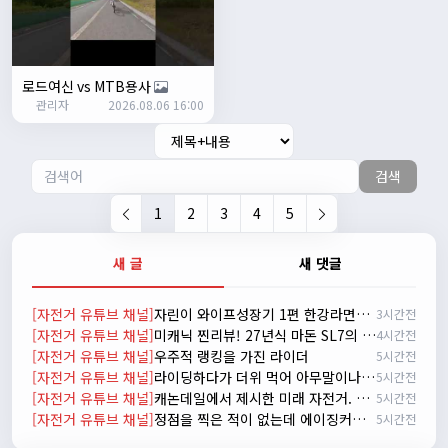
시즌온 하신 분들 모두 안라하세요~~
2/17/2025
서준
20:17:55
시즌온이랑 안라가 몬가요?
로드여신 vs MTB용사
관리자
진우
01:50:08
2026.08.06 16:00
시즌온은 시즌이 시작됬다는거고 안라는 안전한 라이딩으로
알고있습니다
검색
자출조아
03:19:07
👍
1
2
3
4
5
2/20/2025
배과장
10:30:35
새 글
새 댓글
시즌이 곧 다가오네요 ^^ 모두 안전한 라이딩 하시기 바랍니
다
[자전거 유튜브 채널]
자린이 와이프성장기 1편 한강라면을 먹어보자~
3시간전
2/22/2025
[자전거 유튜브 채널]
미캐닉 찐리뷰! 27년식 마돈 SL7의 비밀
4시간전
자출조아
18:44:23
[자전거 유튜브 채널]
우주적 랭킹을 가진 라이더
5시간전
넵!! 잔차나라도 시즌온과 함께 바쁜 하루하루 보내세요~~
[자전거 유튜브 채널]
라이딩하다가 더위 먹어 아무말이나 하는 신빵 인터뷰
5시간전
3/1/2025
[자전거 유튜브 채널]
캐논데일에서 제시한 미래 자전거. 캐논데일 시냅스 시승 리뷰
5시간전
자출조아
08:54:33
[자전거 유튜브 채널]
정점을 찍은 적이 없는데 에이징커브라고?
5시간전
수도권은 3.1절 연휴 비소식...ㅠ ㅠ