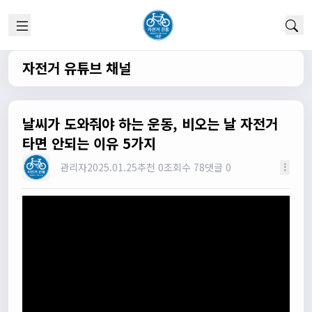
실시간 채팅 이군요
1/22/2025
고양이한마리
12:52:10
채팅 신기해여
자전거 유튜브 채널
원행
13:19:45
오 채팅기능까지..
원행
13:19:59
날씨가 도와줘야 하는 운동, 비오는 날 자전거
새로운 자전거 커뮤니티가 되겠네요
타면 안되는 이유 5가지
관리자
13:26:16
모두들 환영합니다 :)
관리자
2025.01.25
추천 0
조회수 78
댓글 0
타데이포가차
13:29:16
식사들 하십셔
관리자
13:29:42