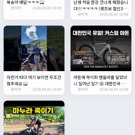
복숭아 배달ㅋㅋㅋ
난생 처음 한강 건너게 해줬습니
좌측 로고(메인 대문) 누르면 홈으로 이동할때 왼쪽으로 가서
관리자
2026.08.05 16:00
다!!!ㅋㅋㅋㅋ (생초보 철인3종
눌러야 해서 불편하네요. 가운데에 있거나 빈공간을 눌러도
관리자
2026.08.05 16:00
입문시키기)
메인으로 이동하게 해주실수 있나요>?
2/3/2025
관리자
16:50:47
한번 확인해보겠습니다 :)
2/8/2025
명신이
10:43:01
너무 추워요
2/10/2025
부두게이 BRBR
09:54:20
자전거 타다 여기 보이면 무조건
마돈에 하이퍼 핸들바를 달았더
잔차나라 화이팅!!
멈추세요
니 일어난 일?! 😲 대한민국 유
관리자
10:15:31
관리자
2026.08.05 16:00
관리자
2026.08.05 16:00
일무이 커스텀 마돈 SL7 등장!
감사합니다 파이팅!!!!
2/14/2025
서준
22:03:11
저 첫 로드로 힉스 바버비 살려하는데 괜찮나요?
2/16/2025
자출조아
15:14:23