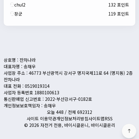
chul2
132 포인트
장군
119 포인트
자출조아
00:24:27
새해 복많이 받으세요!!
1/10/2026
Eun
13:55:48
픽시무료나눔해주실분
상호명 : 잔차나라
대표자명 : 송재우
사업장 주소 : 46773 부산광역시 강서구 명지국제11로 64 (명지동) 2층
잔차나라
대표 전화 : 0519019314
사업자 등록번호 1880100613
통신판매업 신고번호 : 2022-부산강서구-0182호
개인정보보호책임자 : 송재우
오늘 448 / 전체 692312
사이트 이용약관
개인정보처리방침
사이트맵
RSS
© 2026 자전거 전용, 바이시클온니, 바이시클온리