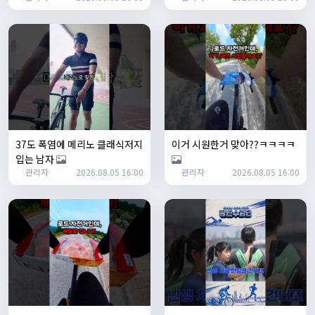
ㅎㅇㅇ
명신이
13:35:29
안녕하세요
1/27/2025
루나워커
20:37:55
좋네요. 이것저것 많이요
열심히타자
21:12:34
설연휴인데 날씨가..ㅠㅠ
37도 폭염에 메리노 클래식저지
이거 시원한거 맞아??ㅋㅋㅋㅋ
1/28/2025
입는 남자
꼬유
10:07:01
관리자
2026.08.05 16:00
관리자
2026.08.05 16:00
명절 행복하게 보내세요~ !!
1/29/2025
2chun
09:38:46
명절 잘 보내세요~!
명신이
12:33:45
명절 잘보내세요~
2/1/2025
Leepi
08:05:10