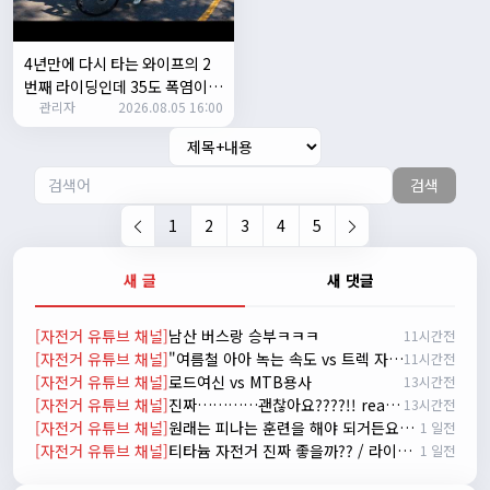
시즌온 하신 분들 모두 안라하세요~~
2/17/2025
서준
20:17:55
4년만에 다시 타는 와이프의 2
시즌온이랑 안라가 몬가요?
번째 라이딩인데 35도 폭염이라
관리자
진우
01:50:08
2026.08.05 16:00
고? 과연 30키로를 쫒아올수 있
을까?
시즌온은 시즌이 시작됬다는거고 안라는 안전한 라이딩으로
알고있습니다
검색
자출조아
03:19:07
👍
1
2
3
4
5
2/20/2025
배과장
10:30:35
새 글
새 댓글
시즌이 곧 다가오네요 ^^ 모두 안전한 라이딩 하시기 바랍니
다
[자전거 유튜브 채널]
남산 버스랑 승부ㅋㅋㅋ
11시간전
2/22/2025
[자전거 유튜브 채널]
"여름철 아아 녹는 속도 vs 트렉 자전거 고장 나는 속도 ㅋㅋㅋ 입문용 MTB 끝판왕 추천"
11시간전
자출조아
18:44:23
[자전거 유튜브 채널]
로드여신 vs MTB용사
13시간전
넵!! 잔차나라도 시즌온과 함께 바쁜 하루하루 보내세요~~
[자전거 유튜브 채널]
진짜…………괜찮아요????!! really okay?😱너무 아플것 같아……ㅜㅜ
13시간전
3/1/2025
[자전거 유튜브 채널]
원래는 피나는 훈련을 해야 되거든요? 근데 다들 너무 힘들어하니까 우리가 치트키를 좀 써드릴게요. 아, KC 인증이 안나온다고요? 그럼 뭐... 얼른 훈련하러 안나가고 뭐하세요?
1 일전
자출조아
08:54:33
[자전거 유튜브 채널]
티타늄 자전거 진짜 좋을까?? / 라이트스피드 얼티밋 리뷰
1 일전
수도권은 3.1절 연휴 비소식...ㅠ ㅠ