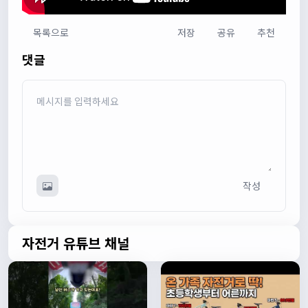
목록으로
저장
공유
추천
다다우운
13:44:05
댓글
회원가입 하단에 체크박스 중에 위 내용을 확인하였고, 동의
합니다. 라는 묻는데 뭘 동의한다는 말이에요?
관리자
13:50:05
안녕하세요 :) 템플릿이 그대로 노출되는것같습니다. 저희가
따로 동의를 구하는 항목은 없습니다 해당 내용 체크해보겠
습니다
관리자
13:54:54
작성
이름/휴대폰 번호는 이벤트에 활용될수 있다는 항목을 추가
해야하고 이에 동의한다는 체크박스내용이 필요할것같습니
다. 가입항목은 바로 수정해두겠습니다
쏭박
17:23:31
자전거 유튜브 채널
실시간 채팅 테스트
쏭박
17:23:34
1