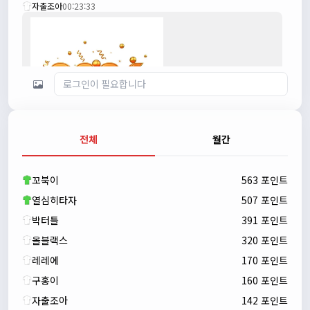
자출조아
00:23:33
전체
월간
자출조아
00:23:43
새해 복많이 받으세요!!
꼬북이
563 포인트
자출조아
00:23:55
열심히타자
507 포인트
박터틀
391 포인트
올블랙스
320 포인트
레레에
170 포인트
구홍이
160 포인트
자출조아
142 포인트