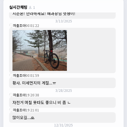
3/3/2025
JIWOON
23:26:13
실시간채팅
1
시즌온! 안라하세요! 배과장님 멋쟁이!
3/13/2025
자출조아
00:01:22
자출조아
00:01:59
황사. 미세먼지의 계절...ㅠ
3/28/2025
자출조아
19:20:38
자전거 며칠 못타도 좋으니 비 좀 ㄴ
자출조아
19:21:01
많이오길...🙏
12/31/2025