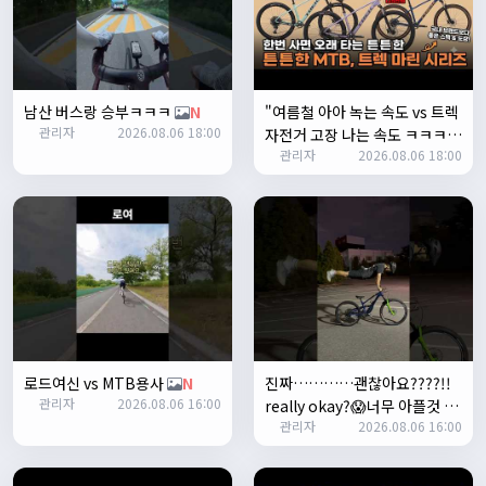
쏭박
17:23:35
2
쏭박
17:23:38
테스트 2
남산 버스랑 승부ㅋㅋㅋ
N
"여름철 아아 녹는 속도 vs 트렉
쏭박
17:23:41
관리자
2026.08.06 18:00
자전거 고장 나는 속도 ㅋㅋㅋ
테스트 테스트
관리자
2026.08.06 18:00
입문용 MTB 끝판왕 추천"
N
쏭박
17:24:16
로드여신 vs MTB용사
N
진짜…………괜찮아요????!!
관리자
2026.08.06 16:00
really okay?😱너무 아플것 같
쏭박
17:24:22
관리자
2026.08.06 16:00
아……ㅜㅜ
N
사진 업로드 테스트
쏭박
17:24:35