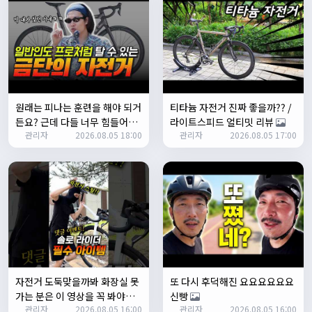
테스트 완료입니다 :)
Leepi
02:57:35
1
알루미
06:16:14
뇽
1/23/2025
원래는 피나는 훈련을 해야 되거
티타늄 자전거 진짜 좋을까?? /
관리자
09:12:09
든요? 근데 다들 너무 힘들어하
라이트스피드 얼티밋 리뷰
사이트 가입자수가 100명이 넘었습니다 :)
관리자
2026.08.05 18:00
관리자
2026.08.05 17:00
니까 우리가 치트키를 좀 써드릴
게요. 아, KC 인증이 안나온다고
관리자
09:12:12
요? 그럼 뭐... 얼른 훈련하러 안
다들 좋은하루되세요~
나가고 뭐하세요?
열심히타자
12:16:55
맛점하세요~
배과장
12:48:20
반갑습니다 여러분 ^_^
배과장
12:48:33
명절에도 열심히 맛있는 음식먹고 로라 타셔야지요 ㅎㅎ
자전거 도둑맞을까봐 화장실 못
또 다시 후덕해진 요요요요요요
가는 분은 이 영상을 꼭 봐야합
신빵
1/24/2025
관리자
2026.08.05 16:00
관리자
2026.08.05 16:00
니다
존명
12:42:39