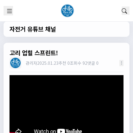
1/22/2025
고양이한마리
12:52:10
채팅 신기해여
원행
13:19:45
자전거 유튜브 채널
오 채팅기능까지..
원행
13:19:59
새로운 자전거 커뮤니티가 되겠네요
고리 업힐 스프린트!
관리자
13:26:16
관리자
2025.01.23
추천 0
조회수 92
댓글 0
모두들 환영합니다 :)
타데이포가차
13:29:16
식사들 하십셔
관리자
13:29:42