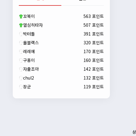
자출조아
00:23:43
새해 복많이 받으세요!!
꼬북이
563 포인트
자출조아
00:23:55
열심히타자
507 포인트
박터틀
391 포인트
올블랙스
320 포인트
레레에
170 포인트
구홍이
160 포인트
자출조아
142 포인트
chul2
132 포인트
장군
119 포인트
자출조아
00:24:27
새해 복많이 받으세요!!
1/10/2026
Eun
13:55:48
픽시무료나눔해주실분
상