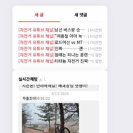
배과장
10:30:35
시즌이 곧 다가오네요 ^^ 모두 안전한 라이
새 글
새 댓글
딩 하시기 바랍니다
2/22/2025
[자전거 유튜브 채널]
남산 버스랑 승부ㅋㅋㅋ
15시간전
자출조아
18:44:23
[자전거 유튜브 채널]
"여름철 아아 녹는 속도 vs 트렉 자전거 고장 나는 속도 ㅋㅋㅋ 입문용 MTB 끝판왕 추천"
15시간전
넵!! 잔차나라도 시즌온과 함께 바쁜 하루
[자전거 유튜브 채널]
로드여신 vs MTB용사
17시간전
하루 보내세요~~
[자전거 유튜브 채널]
진짜…………괜찮아요????!! really okay?😱너무 아플것 같아……ㅜㅜ
17시간전
3/1/2025
[자전거 유튜브 채널]
원래는 피나는 훈련을 해야 되거든요? 근데 다들 너무 힘들어하니까 우리가 치트키를 좀 써드릴게요. 아, KC 인증이 안나온다고요? 그럼 뭐... 얼른 훈련하러 안나가고 뭐하세요?
1 일전
자출조아
08:54:33
[자전거 유튜브 채널]
티타늄 자전거 진짜 좋을까?? / 라이트스피드 얼티밋 리뷰
1 일전
수도권은 3.1절 연휴 비소식...ㅠ ㅠ
3/3/2025
JIWOON
23:26:13
실시간채팅
1
시즌온! 안라하세요! 배과장님 멋쟁이!
3/13/2025
자출조아
00:01:22