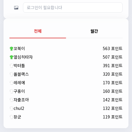
전체
월간
자출조아
00:23:43
새해 복많이 받으세요!!
꼬북이
563 포인트
자출조아
00:23:55
열심히타자
507 포인트
박터틀
391 포인트
올블랙스
320 포인트
레레에
170 포인트
구홍이
160 포인트
자출조아
142 포인트
chul2
132 포인트
장군
119 포인트
자출조아
00:24:27
새해 복많이 받으세요!!