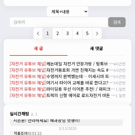
진우
01:50:08
시즌온은 시즌이 시작됬다는거고 안라는 안전한 라이딩으로
알고있습니다
검색
자출조아
03:19:07
👍
1
2
3
4
5
2/20/2025
배과장
10:30:35
새 글
새 댓글
시즌이 곧 다가오네요 ^^ 모두 안전한 라이딩 하시기 바랍니
다
[자전거 유튜브 채널]
캐논데일 자전거 안장가방 / 탑튜브 가방 60% 할인
4시간전
2/22/2025
[자전거 유튜브 채널]
자전거동호회 가면 친해지는 속도 #자전거동호회 #cycling
5시간전
자출조아
18:44:23
[자전거 유튜브 채널]
수영까지 완벽했는데… 이세시마 트라이애슬론에서 생긴 일
5시간전
넵!! 잔차나라도 시즌온과 함께 바쁜 하루하루 보내세요~~
[자전거 유튜브 채널]
여기서 타이어 교체를 바로 한다고? #자동차 #타이어 #정비
5시간전
3/1/2025
[자전거 유튜브 채널]
라이딩용 무선 이어폰 추천! / 와피크 RS3 리뷰
1 일전
자출조아
08:54:33
[자전거 유튜브 채널]
트렉의 신형 에어로 로드자전거 마돈 SLR 9 실물 리뷰
1 일전
수도권은 3.1절 연휴 비소식...ㅠ ㅠ
3/3/2025
JIWOON
23:26:13
실시간채팅
1
시즌온! 안라하세요! 배과장님 멋쟁이!
3/13/2025
자출조아
00:01:22