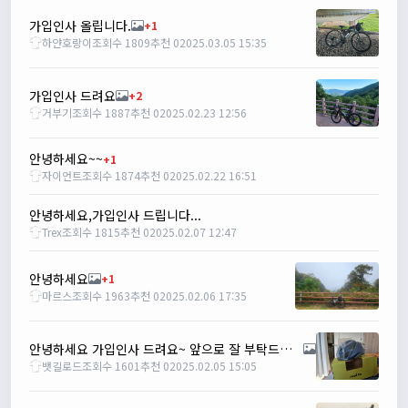
1/27/2025
루나워커
20:37:55
가입인사 올립니다.
+1
하얀호랑이
조회수 1809
추천 0
2025.03.05 15:35
좋네요. 이것저것 많이요
열심히타자
21:12:34
설연휴인데 날씨가..ㅠㅠ
가입인사 드려요
+2
거부기
조회수 1887
추천 0
2025.02.23 12:56
1/28/2025
꼬유
10:07:01
명절 행복하게 보내세요~ !!
안녕하세요~~
+1
자이언트
조회수 1874
추천 0
2025.02.22 16:51
1/29/2025
2chun
09:38:46
안녕하세요,가입인사 드립니다...
명절 잘 보내세요~!
Trex
조회수 1815
추천 0
2025.02.07 12:47
명신이
12:33:45
명절 잘보내세요~
안녕하세요
+1
2/1/2025
마르스
조회수 1963
추천 0
2025.02.06 17:35
Leepi
08:05:10
좌측 로고(메인 대문) 누르면 홈으로 이동할때 왼쪽으로 가서
안녕하세요 가입인사 드려요~ 앞으로 잘 부탁드립니다
눌러야 해서 불편하네요. 가운데에 있거나 빈공간을 눌러도
뱃길로드
조회수 1601
추천 0
2025.02.05 15:05
메인으로 이동하게 해주실수 있나요>?
2/3/2025
관리자
16:50:47