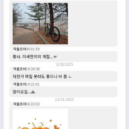
자출조아
00:01:59
황사. 미세먼지의 계절...ㅠ
3/28/2025
자출조아
19:20:38
자전거 며칠 못타도 좋으니 비 좀 ㄴ
자출조아
19:21:01
많이오길...🙏
12/31/2025
자출조아
00:23:33