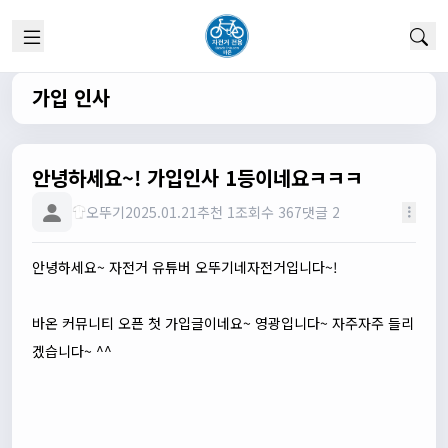
회원가입 하단에 체크박스 중에 위 내용을 확인하였고, 동의
합니다. 라는 묻는데 뭘 동의한다는 말이에요?
관리자
13:50:05
안녕하세요 :) 템플릿이 그대로 노출되는것같습니다. 저희가
가입 인사
따로 동의를 구하는 항목은 없습니다 해당 내용 체크해보겠
습니다
관리자
13:54:54
안녕하세요~! 가입인사 1등이네요ㅋㅋㅋ
이름/휴대폰 번호는 이벤트에 활용될수 있다는 항목을 추가
해야하고 이에 동의한다는 체크박스내용이 필요할것같습니
오뚜기
2025.01.21
추천 1
조회수 367
댓글 2
다. 가입항목은 바로 수정해두겠습니다
쏭박
17:23:31
안녕하세요~ 자전거 유튜버 오뚜기네자전거입니다~!
실시간 채팅 테스트
쏭박
17:23:34
바온 커뮤니티 오픈 첫 가입글이네요~ 영광입니다~ 자주자주 들리
1
겠습니다~ ^^
쏭박
17:23:35
2
쏭박
17:23:38
테스트 2