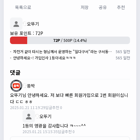
쏭박
17:23:41
목록으로
저장
공유
추천
테스트 테스트
쏭박
17:24:16
오뚜기
보유 포인트 : 72P
72P
/ 500P (14.4%)
- 자전거 같이 타시는 형님께서 운영하는 "일다구서"라는 구서동에 위치한 브런치카페 & 와인PUB입니다.
565 일전
- 안녕하세요~! 가입인사 1등이네요ㅋㅋㅋ
565 일전
댓글
쏭박
쏭박
17:24:22
오뚜기님 안녕하세요. 저 보다 빠른 회원가입으로 1번 회원이십니
사진 업로드 테스트
다 ㄷㄷ ㅎㅎ
쏭박
17:24:35
2025.01.21 11:19:29
답글
추천 0
테스트 완료입니다 :)
오뚜기
Leepi
02:57:35
1등의 영광을 감사합니다 ㅋ~~~^^
1
2025.01.21 15:15:35
답글
추천 0
알루미
06:16:14