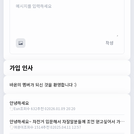
뇽
1/23/2025
관리자
09:12:09
사이트 가입자수가 100명이 넘었습니다 :)
관리자
09:12:12
작성
다들 좋은하루되세요~
열심히타자
12:16:55
맛점하세요~
가입 인사
배과장
12:48:20
반갑습니다 여러분 ^_^
배과장
12:48:33
바온의 멤버가 되신 것을 환영합니다 :)
명절에도 열심히 맛있는 음식먹고 로라 타셔야지요 ㅎㅎ
1/24/2025
안녕하세요
존명
12:42:39
Eun
조회수 632
추천 0
2026.01.09 20:20
ㅎㅇㅇ
명신이
13:35:29
안녕하세요~ 자전거 입문해서 자잘알분들께 조언 얻고싶어서 가입했습니다!
어킁이
조회수 1514
추천 0
2025.04.11 12:57
안녕하세요