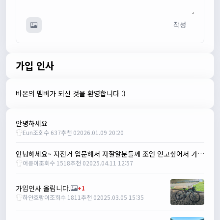
사이트 가입자수가 100명이 넘었습니다 :)
관리자
09:12:12
작성
다들 좋은하루되세요~
열심히타자
12:16:55
맛점하세요~
가입 인사
배과장
12:48:20
반갑습니다 여러분 ^_^
배과장
12:48:33
바온의 멤버가 되신 것을 환영합니다 :)
명절에도 열심히 맛있는 음식먹고 로라 타셔야지요 ㅎㅎ
1/24/2025
안녕하세요
존명
12:42:39
Eun
조회수 637
추천 0
2026.01.09 20:20
ㅎㅇㅇ
명신이
13:35:29
안녕하세요~ 자전거 입문해서 자잘알분들께 조언 얻고싶어서 가입했습니다!
어킁이
조회수 1518
추천 0
2025.04.11 12:57
안녕하세요
1/27/2025
루나워커
20:37:55
가입인사 올립니다.
+1
하얀호랑이
조회수 1811
추천 0
2025.03.05 15:35
좋네요. 이것저것 많이요
열심히타자
21:12:34