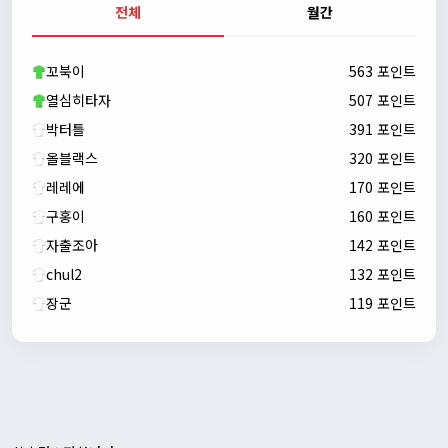
전체
월간
자출조아
00:23:43
새해 복많이 받으세요!!
꼬북이
563 포인트
자출조아
00:23:55
열심히타자
507 포인트
박터틀
391 포인트
올블랙스
320 포인트
레레에
170 포인트
구홍이
160 포인트
자출조아
142 포인트
chul2
132 포인트
장군
119 포인트
자출조아
00:24:27
새해 복많이 받으세요!!
1/10/2026
Eun
13:55:48
픽시무료나눔해주실분