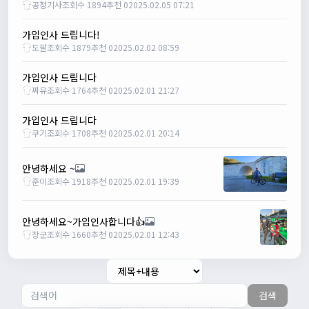
너무 추워요
공정기사
조회수 1894
추천 0
2025.02.05 07:21
2/10/2025
부두게이 BRBR
09:54:20
가입인사 드립니다!
잔차나라 화이팅!!
도팔
조회수 1879
추천 0
2025.02.02 08:59
관리자
10:15:31
가입인사 드립니다
감사합니다 파이팅!!!!
짜유
조회수 1764
추천 0
2025.02.01 21:27
2/14/2025
서준
22:03:11
가입인사 드립니다
저 첫 로드로 힉스 바버비 살려하는데 괜찮나요?
쿠기
조회수 1708
추천 0
2025.02.01 20:14
2/16/2025
자출조아
15:14:23
안녕하세요 ~
시즌온 하신 분들 모두 안라하세요~~
준이
조회수 1918
추천 0
2025.02.01 19:39
2/17/2025
서준
20:17:55
안녕하세요~가입인사합니다👍
시즌온이랑 안라가 몬가요?
장군
조회수 1660
추천 0
2025.02.01 12:43
진우
01:50:08
시즌온은 시즌이 시작됬다는거고 안라는 안전한 라이딩으로
알고있습니다
검색
자출조아
03:19:07