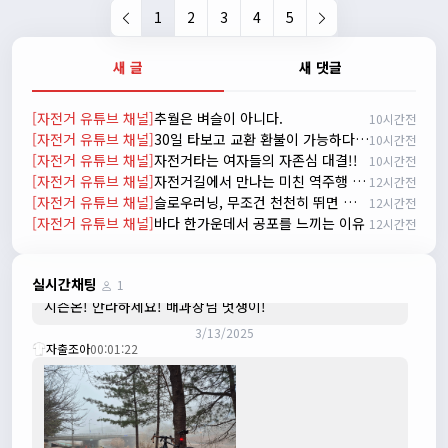
👍
1
2
3
4
5
2/20/2025
배과장
10:30:35
새 글
새 댓글
시즌이 곧 다가오네요 ^^ 모두 안전한 라이딩 하시기 바랍니
다
[자전거 유튜브 채널]
추월은 벼슬이 아니다.
10시간전
2/22/2025
[자전거 유튜브 채널]
30일 타보고 교환 환불이 가능하다는데 정말일까? 피렐리 30일 만족 보장 프로모션 안내
10시간전
자출조아
18:44:23
[자전거 유튜브 채널]
자전거타는 여자들의 자존심 대결!!
10시간전
넵!! 잔차나라도 시즌온과 함께 바쁜 하루하루 보내세요~~
[자전거 유튜브 채널]
자전거길에서 만나는 미친 역주행 블랙박스 특집
12시간전
3/1/2025
[자전거 유튜브 채널]
슬로우러닝, 무조건 천천히 뛰면 될까? 내 몸에 맞는 정확한 페이스를 찾았습니다
12시간전
자출조아
08:54:33
[자전거 유튜브 채널]
바다 한가운데서 공포를 느끼는 이유
12시간전
수도권은 3.1절 연휴 비소식...ㅠ ㅠ
3/3/2025
JIWOON
23:26:13
실시간채팅
1
시즌온! 안라하세요! 배과장님 멋쟁이!
3/13/2025
자출조아
00:01:22