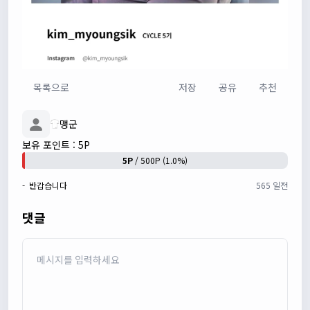
목록으로
저장
공유
추천
맹군
쏭박
17:24:22
보유 포인트 : 5P
사진 업로드 테스트
5P
/ 500P (1.0%)
쏭박
17:24:35
- 반갑습니다
565 일전
테스트 완료입니다 :)
Leepi
02:57:35
댓글
1
알루미
06:16:14
뇽
1/23/2025
관리자
09:12:09