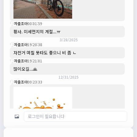
자출조아
00:01:59
황사. 미세먼지의 계절...ㅠ
3/28/2025
자출조아
19:20:38
자전거 며칠 못타도 좋으니 비 좀 ㄴ
자출조아
19:21:01
많이오길...🙏
12/31/2025
자출조아
00:23:33