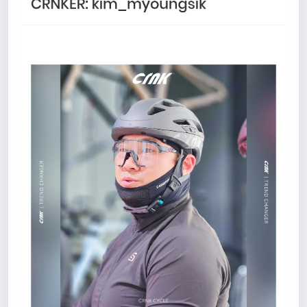
따로 동의를 구하는 항목은 없습니다 해당 내용 체크해보겠
습니다
관리자
13:54:54
이름/휴대폰 번호는 이벤트에 활용될수 있다는 항목을 추가
해야하고 이에 동의한다는 체크박스내용이 필요할것같습니
다. 가입항목은 바로 수정해두겠습니다
쏭박
17:23:31
실시간 채팅 테스트
쏭박
17:23:34
1
쏭박
17:23:35
2
쏭박
17:23:38
테스트 2
쏭박
17:23:41
테스트 테스트
쏭박
17:24:16