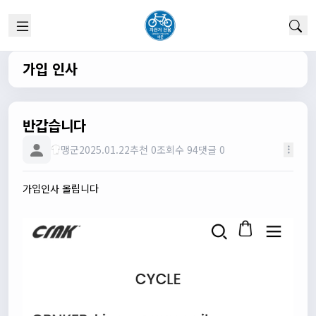
관리자
13:26:16
모두들 환영합니다 :)
타데이포가차
13:29:16
식사들 하십셔
가입 인사
관리자
13:29:42
반갑습니다
맹군
2025.01.22
추천 0
조회수 94
댓글 0
가입인사 올립니다
다다우운
13:44:05
회원가입 하단에 체크박스 중에 위 내용을 확인하였고, 동의
합니다. 라는 묻는데 뭘 동의한다는 말이에요?
관리자
13:50:05
안녕하세요 :) 템플릿이 그대로 노출되는것같습니다. 저희가