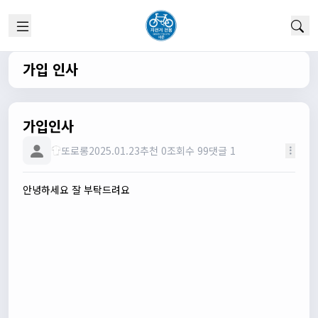
습니다
관리자
13:54:54
이름/휴대폰 번호는 이벤트에 활용될수 있다는 항목을 추가
해야하고 이에 동의한다는 체크박스내용이 필요할것같습니
가입 인사
다. 가입항목은 바로 수정해두겠습니다
쏭박
17:23:31
실시간 채팅 테스트
가입인사
쏭박
17:23:34
1
또로롱
2025.01.23
추천 0
조회수 99
댓글 1
쏭박
17:23:35
2
안녕하세요 잘 부탁드려요
쏭박
17:23:38
테스트 2
쏭박
17:23:41
테스트 테스트
쏭박
17:24:16