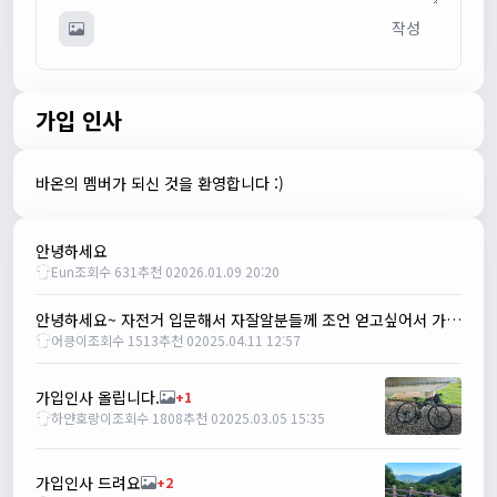
관리자
09:12:12
작성
다들 좋은하루되세요~
열심히타자
12:16:55
맛점하세요~
가입 인사
배과장
12:48:20
반갑습니다 여러분 ^_^
배과장
12:48:33
바온의 멤버가 되신 것을 환영합니다 :)
명절에도 열심히 맛있는 음식먹고 로라 타셔야지요 ㅎㅎ
1/24/2025
안녕하세요
존명
12:42:39
Eun
조회수 631
추천 0
2026.01.09 20:20
ㅎㅇㅇ
명신이
13:35:29
안녕하세요~ 자전거 입문해서 자잘알분들께 조언 얻고싶어서 가입했습니다!
어킁이
조회수 1513
추천 0
2025.04.11 12:57
안녕하세요
1/27/2025
루나워커
20:37:55
가입인사 올립니다.
+1
하얀호랑이
조회수 1808
추천 0
2025.03.05 15:35
좋네요. 이것저것 많이요
열심히타자
21:12:34
설연휴인데 날씨가..ㅠㅠ
가입인사 드려요
+2