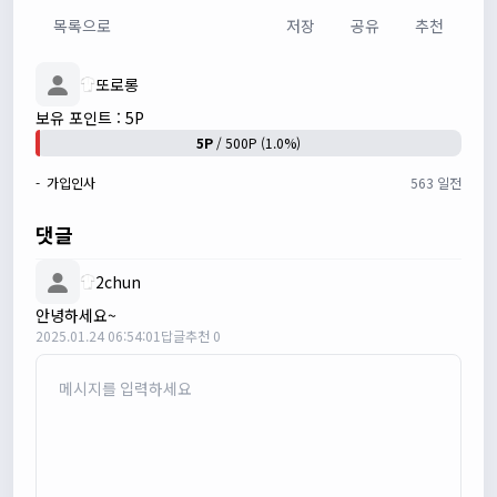
목록으로
저장
공유
추천
또로롱
보유 포인트 : 5P
5P
/ 500P (1.0%)
- 가입인사
563 일전
쏭박
17:24:22
사진 업로드 테스트
댓글
쏭박
17:24:35
테스트 완료입니다 :)
2chun
Leepi
02:57:35
안녕하세요~
1
2025.01.24 06:54:01
답글
추천 0
알루미
06:16:14
뇽
1/23/2025
관리자
09:12:09
사이트 가입자수가 100명이 넘었습니다 :)