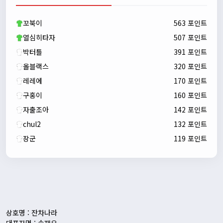
자출조아
00:23:43
새해 복많이 받으세요!!
꼬북이
563 포인트
자출조아
00:23:55
열심히타자
507 포인트
박터틀
391 포인트
올블랙스
320 포인트
레레에
170 포인트
구홍이
160 포인트
자출조아
142 포인트
chul2
132 포인트
장군
119 포인트
자출조아
00:24:27
새해 복많이 받으세요!!
1/10/2026
Eun
13:55:48
픽시무료나눔해주실분
상호명 : 잔차나라