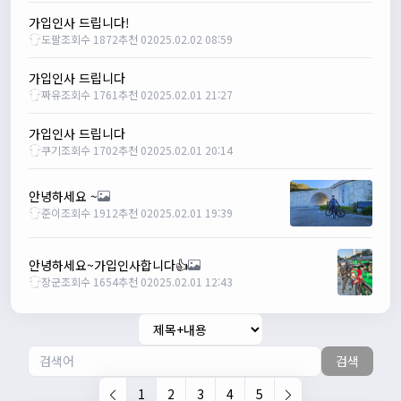
2/10/2025
부두게이 BRBR
09:54:20
가입인사 드립니다!
잔차나라 화이팅!!
도팔
조회수 1872
추천 0
2025.02.02 08:59
관리자
10:15:31
가입인사 드립니다
감사합니다 파이팅!!!!
짜유
조회수 1761
추천 0
2025.02.01 21:27
2/14/2025
서준
22:03:11
가입인사 드립니다
저 첫 로드로 힉스 바버비 살려하는데 괜찮나요?
쿠기
조회수 1702
추천 0
2025.02.01 20:14
2/16/2025
자출조아
15:14:23
안녕하세요 ~
시즌온 하신 분들 모두 안라하세요~~
준이
조회수 1912
추천 0
2025.02.01 19:39
2/17/2025
서준
20:17:55
안녕하세요~가입인사합니다👍
시즌온이랑 안라가 몬가요?
장군
조회수 1654
추천 0
2025.02.01 12:43
진우
01:50:08
시즌온은 시즌이 시작됬다는거고 안라는 안전한 라이딩으로
알고있습니다
검색
자출조아
03:19:07
👍
1
2
3
4
5