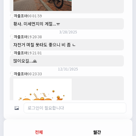
자출조아
00:01:59
황사. 미세먼지의 계절...ㅠ
3/28/2025
자출조아
19:20:38
자전거 며칠 못타도 좋으니 비 좀 ㄴ
자출조아
19:21:01
많이오길...🙏
12/31/2025
자출조아
00:23:33
전체
월간