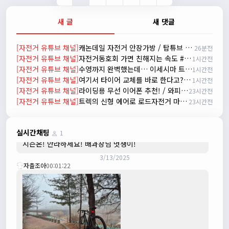
2/20/2025
배과장
10:30:35
새 글
새 댓글
시즌이 곧 다가오네요 ^^ 모두 안전한 라이딩 하시기 바랍니
다
[자전거 유튜브 채널]
캐논데일 자전거 안장가방 / 탑튜브 가방 60% 할인
26분전
2/22/2025
[자전거 유튜브 채널]
자전거동호회 가면 친해지는 속도 #자전거동호회 #cycling
1시간전
자출조아
18:44:23
[자전거 유튜브 채널]
수영까지 완벽했는데… 이세시마 트라이애슬론에서 생긴 일
1시간전
넵!! 잔차나라도 시즌온과 함께 바쁜 하루하루 보내세요~~
[자전거 유튜브 채널]
여기서 타이어 교체를 바로 한다고? #자동차 #타이어 #정비
1시간전
3/1/2025
[자전거 유튜브 채널]
라이딩용 무선 이어폰 추천! / 와피크 RS3 리뷰
23시간전
자출조아
08:54:33
[자전거 유튜브 채널]
트렉의 신형 에어로 로드자전거 마돈 SLR 9 실물 리뷰
23시간전
수도권은 3.1절 연휴 비소식...ㅠ ㅠ
3/3/2025
JIWOON
23:26:13
실시간채팅
1
시즌온! 안라하세요! 배과장님 멋쟁이!
3/13/2025
자출조아
00:01:22