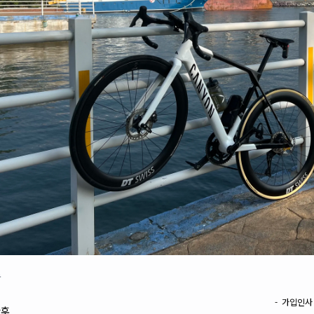
로
- 가입인사
다후