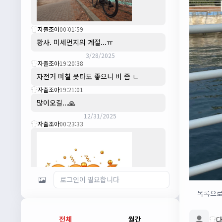
자출조아
00:01:59
황사. 미세먼지의 계절...ㅠ
3/28/2025
자출조아
19:20:38
자전거 며칠 못타도 좋으니 비 좀 ㄴ
자출조아
19:21:01
많이오길...🙏
12/31/2025
자출조아
00:23:33
목록으
전체
월간