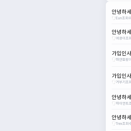
안녕하
Eun
조회수
안녕하세
어킁이
조회
가입인사
하얀호랑
가입인사
거부기
조회
안녕하세
자이언트
조
안녕하세
Trex
조회수