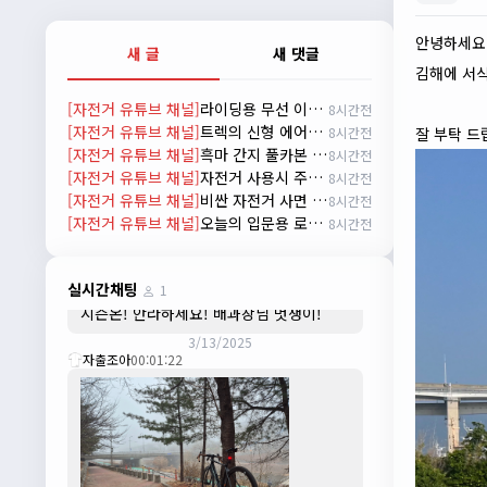
배과장
10:30:35
시즌이 곧 다가오네요 ^^ 모두 안전한 라이
안녕하세
새 글
새 댓글
딩 하시기 바랍니다
김해에 서식
2/22/2025
[자전거 유튜브 채널]
라이딩용 무선 이어폰 추천! / 와피크 RS3 리뷰
8시간전
자출조아
18:44:23
[자전거 유튜브 채널]
트렉의 신형 에어로 로드자전거 마돈 SLR 9 실물 리뷰
8시간전
잘 부탁 
넵!! 잔차나라도 시즌온과 함께 바쁜 하루
[자전거 유튜브 채널]
흑마 간지 풀카본 올라운드 로드 자전거 가성비 2021 메리다 스컬트라 4000/105구동계 유압식 디스크 브레이크
8시간전
하루 보내세요~~
[자전거 유튜브 채널]
자전거 사용시 주의사항
8시간전
3/1/2025
[자전거 유튜브 채널]
비싼 자전거 사면 좋은 이유!
8시간전
자출조아
08:54:33
[자전거 유튜브 채널]
오늘의 입문용 로드자전거 추천! / 자바 라피다
8시간전
수도권은 3.1절 연휴 비소식...ㅠ ㅠ
3/3/2025
JIWOON
23:26:13
실시간채팅
1
시즌온! 안라하세요! 배과장님 멋쟁이!
3/13/2025
자출조아
00:01:22