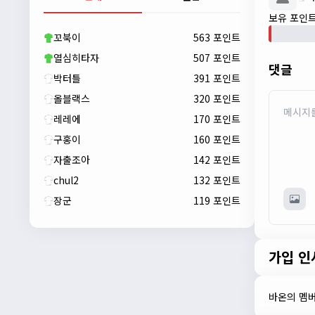
보유 포인트 
자출조아
00:23:43
새해 복많이 받으세요!!
꼬북이
563 포인트
자출조아
00:23:55
열심히타자
507 포인트
댓글
박터틀
391 포인트
올블랙스
320 포인트
레레에
170 포인트
구홍이
160 포인트
자출조아
142 포인트
chul2
132 포인트
장군
119 포인트
자출조아
00:24:27
새해 복많이 받으세요!!
1/10/2026
가입 인
Eun
13:55:48
픽시무료나눔해주실분
바온의 멤버