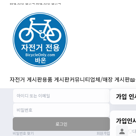
잔차나라 화이팅!!
월간 인기 게시글
|
일간 인기 게시글
관리자
10:15:31
감사합니다 파이팅!!!!
2/14/2025
서준
22:03:11
저 첫 로드로 힉스 바버비 살려하는데 괜찮
나요?
2/16/2025
자출조아
15:14:23
시즌온 하신 분들 모두 안라하세요~~
2/17/2025
자전거 게시판
용품 게시판
커뮤니티
업체/매장 게시판

서준
20:17:55
시즌온이랑 안라가 몬가요?
가입 인
진우
01:50:08
시즌온은 시즌이 시작됬다는거고 안라는
안전한 라이딩으로 알고있습니다
자출조아
03:19:07
가입인
로그인
👍
비밀번호 찾기
회원가입
2/20/2025