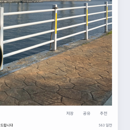
저장
공유
추천
 드립니다
563 일전