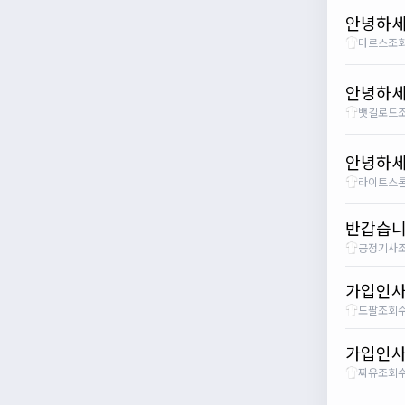
안녕하
마르스
조회
안녕하세
뱃길로드
조
안녕하세
라이트스
반갑습
공정기사
조
가입인사
도팔
조회수
가입인사
짜유
조회수