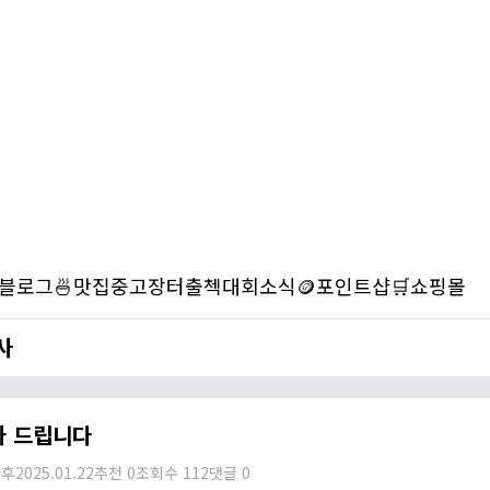
블로그
🍜맛집
중고장터
출첵
대회소식
🪙포인트샵
🛒쇼핑몰
사
사 드립니다
다후
2025.01.22
추천 0
조회수 112
댓글 0